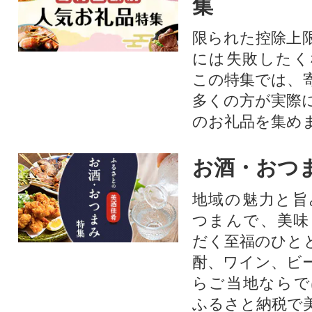
集
限られた控除上
には失敗したく
この特集では、
多くの方が実際
のお礼品を集め
お酒・おつ
地域の魅力と旨
つまんで、美味
だく至福のひと
酎、ワイン、ビ
らご当地ならで
ふるさと納税で