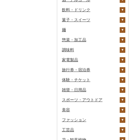
飲料・ドリンク
その他魚卵
パン
もも
玉ねぎ
チーズ
ビール・発泡酒
その他カニ
その他エビ
明太子
金芽米
ピオーネ
さつまいも
フルーツトマト
菓子・スイーツ
貝
メロン
ねぎ
ヨーグルト
日本酒
水・ミネラルウォーター
たらこ
数の子
ゆめぴりか
デラウェア
その他いも
ミニトマト
ビール
麺
うなぎ
さくらんぼ
とうもろこし
牛乳
焼酎
コーヒー・コーヒー豆
ケーキ
からすみ
帆立（ホタテ）
つや姫
シャインマスカット
その他トマト
発泡酒
純米大吟醸
惣菜・加工品
鮮魚
梨
根菜
バター
梅酒
茶
クッキー
ラーメン
キャビア
鮑（アワビ）
コシヒカリ
その他ぶどう・マスカ
地ビール・クラフトビ
純米吟醸
芋焼酎
飲料
ット
ール
調味料
イカ・タコ
マンゴー
アスパラガス
その他乳製品
泡盛
果汁飲料
焼き菓子
うどん
惣菜
その他魚卵
牡蠣（カキ）
鮭・サーモン
はえぬき
和梨
人参
大吟醸
麦焼酎
コーヒー豆
飲料
家電製品
海苔・海藻
みかん・柑橘
豆
ワイン
紅茶
プリン
そば
カレー・シチュー
砂糖
あさり
マグロ
イカ
さがびより
洋梨・ラフランス
大根
吟醸
米焼酎
粉
茶葉・ティーバッグ
りんごジュース
餃子
旅行券・宿泊券
干物
すいか
きのこ
ウイスキー
その他飲料・ジュース
ゼリー
パスタ
鍋
塩
季節・空調家電
しじみ
イワシ
タコ
海苔
あきたこまち
みかん
自然薯
その他日本酒
黒糖焼酎
白ワイン
ドリップ
静岡茶
みかんジュース（オレ
飲料
シュウマイ
カレー
ンジジュース）
体験・チケット
その他魚介・加工品
キウイ
その他野菜
リキュール・洋酒
チョコレート
ひやむぎ
ピザ
醤油
キッチン家電
旅行券
サザエ
カツオ
わかめ
ししゃも
ひとめぼれ
レモン
レンコン
しいたけ
その他焼酎
赤ワイン
足柄茶
茶葉・ティーバッグ
野菜ジュース
コロッケ
シチュー
肉
その他果汁飲料
雑貨・日用品
柿（カキ）
甘酒
カステラ
そうめん
レトルト
味噌
照明器具
宿泊券
PayPay商品券
はまぐり
金目鯛
ひじき
その他干物
しらす・ちりめん
ミルキークィーン
不知火・デコポン
にんにく・生姜
松茸
山菜
シャンパン・スパーク
知覧茶
炭酸飲料
その他惣菜
魚
JTBふるさと旅行クー
リングワイン
ポン（Eメール発行）
スポーツ・アウトドア
ドライフルーツ
ノンアルコール
アイス・ジェラート
その他麺
スープ
酢
パソコン・周辺機器
食事券
家具・インテリア
その他貝
クエ
その他海苔・海藻
かまぼこ・練り製品
ななつぼし
せとか
その他根菜
その他きのこ
かぼちゃ
八女茶
豆乳
その他鍋
その他ワイン
JTBふるさと旅行券
美容
その他果物
その他酒
その他洋菓子
豆腐・納豆
だし
TV・オーディオ・カメラ
温泉・サウナ・スパ利用
寝具
ゴルフ
くじら
その他魚介・加工品
その他米
文旦
干し柿
茄子
その他茶
その他飲料・ジュース
タンス
（紙券）
券
ファッション
煎餅・おかき
漬物
食用油
美容・健康家電
タオル
釣り
スキンケア
サバ
まどんな
干し芋
びわ
レタス
豆腐
机・テーブル
布団
ゴルフボール
その他旅行券
水族館
工芸品
羊羹
缶詰・瓶詰
はちみつ
カー用品
文房具・印鑑
サイクリング
シャンプー・リンス
鞄・バッグ
さんま
ポンカン
その他ドライフルーツ
ブルーベリー
その他野菜
納豆
梅干
えごま油
椅子・チェア・ソファ
枕
泉州タオル
ゴルフクラブ
化粧水・乳液・美容液
動物園
花・観葉植物
饅頭
乾物
ドレッシング
時計
食器
アウトドア・キャンプ
石鹸・ボディーソープ
洋服
織物
鯛
その他柑橘
パイナップル
キムチ
肉
オリーブオイル
その他家具・インテリ
毛布
その他タオル
ボールペン
ゴルフウェア
洗顔
トートバッグ・ショル