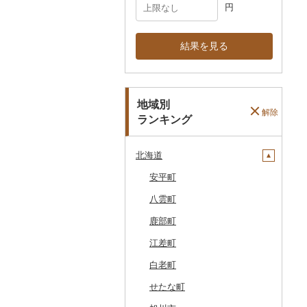
円
結果を見る
地域別
解除
ランキング
北海道
安平町
八雲町
鹿部町
江差町
白老町
せたな町