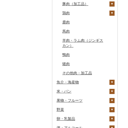
豚肉（加工品）
もつ鍋
ステーキ
鶏肉
ローストビーフ
すき焼き
ハンバーグ
鹿肉
ビーフジャーキー
しゃぶしゃぶ
もつ鍋
鶏肉（精肉）
馬肉
その他牛肉（加工品）
焼肉
ハム
ハム・ソーセージ
羊肉・ラム肉（ジンギス
アグー豚
ソーセージ・ウインナ
唐揚げ
カン）
ー
その他豚肉（精肉）
中津からあげ
鴨肉
ベーコン・サラミ
水炊き
猪肉
その他豚肉（加工品）
地鶏
その他肉・加工品
赤鶏さつま
魚介・海産物
その他鶏肉
米・パン
カニ
果物・フルーツ
エビ
米
ズワイガニ
野菜
いくら
雑穀
ぶどう・マスカット
タラバガニ
甘エビ
精米
卵・乳製品
うに
餅
いちご
いも
毛ガニ
ボタンエビ
無洗米
巨峰
酒・アルコール
明太子・たらこ
その他穀物加工品
りんご
トマト
卵
かにしゃぶ
伊勢海老
玄米
ナガノパープル
じゃがいも