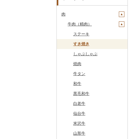
肉
牛肉（精肉）
ステーキ
すき焼き
しゃぶしゃぶ
焼肉
牛タン
和牛
黒毛和牛
白老牛
仙台牛
米沢牛
山形牛