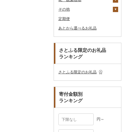
釣り
ア
ダーバッグ
その他
大福
燻製（スモーク）
その他調味料
その他家電
キッチン用品
その他スポーツ
入浴剤
和服
陶器・漆器
観葉植物・苗木
のどぐろ
栗
その他漬物
魚
ごま油
タオルケット
ノート・ファイル
グラス・カップ
その他ゴルフ
その他スキンケア
女性・レディース
本場奄美大島紬
ダイビング
キャリーバッグ・スー
定期便
その他和菓子
おせち
日用品
アロマ
靴・履物
その他装飾品・工芸品
花
地域サービス
ふぐ
その他果物
果物
その他食用油
みりん
その他寝具
印鑑
タンブラー
包丁
ウェア・ユニフォーム
男性・メンズ
その他織物
信楽焼
ツケース
スキーチケット・リフト
あとから選べるお礼品
その他加工品
楽器・器材
プロテイン
アクセサリー
盆栽・その他
その他
ブリ
ジャム
ケチャップ
その他文房具
箸
フライパン
洗剤
その他スポーツ
子供・ベビー
靴・シューズ
唐津焼
数珠
胡蝶蘭
券
その他鞄・バッグ
本・CD・DVD
その他美容
その他服飾小物
ほっけ
その他缶詰・瓶詰
こしょう
スプーン・フォーク・
鍋
トイレットペーパー
その他洋服
スリッパ・下駄・草履
ペンダント・ネックレ
備前焼
工芸品
造花・プリザーブドフ
ゴルフプレー券
ナイフ
ス
ラワー
おもちゃ・ぬいぐるみ
その他鮮魚
その他調味料
まな板
ティッシュ
その他靴・履物
財布
美濃焼
播州そろばん
花火大会チケット
GDOふるさとゴルフ
さとふる限定のお礼品
皿・椀
ピアス・イヤリング
その他花
プレークーポン
ランキング
ご当地キャラクター
土鍋
その他日用品
ショール・ストール
村上木彫堆朱
美濃和紙
カタログギフト
弁当箱
真珠・パール
その他のゴルフプレー
ベビー用品
その他キッチン用品
ネクタイ・ベルト
その他陶器・漆器
民芸品
その他体験・チケット
券
その他食器
その他アクセサリー
さとふる限定のお礼品
ペット用品
マフラー・手袋
防災グッズ
その他服飾小物
寄付金額別
その他雑貨
ランキング
円～