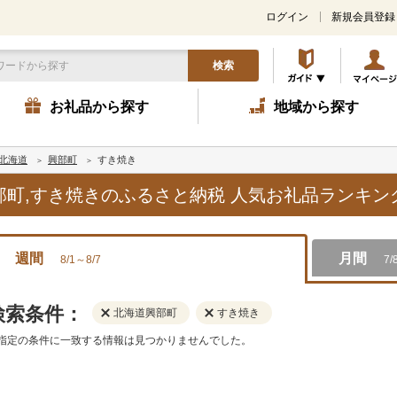
ログイン
新規会員登録
検索
お礼品から探す
地域から探す
北海道
興部町
すき焼き
興部町,すき焼きのふるさと納税 人気お礼品ランキン
週間
月間
8/1～8/7
7/
検索条件：
北海道興部町
すき焼き
指定の条件に一致する情報は見つかりませんでした。