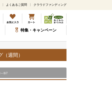
よくあるご質問
クラウドファンディング
メ
イ
ン
コ
ン
特集・キャンペーン
テ
ン
ツ
に
ス
グ（週間）
キ
ッ
プ
8～8/7