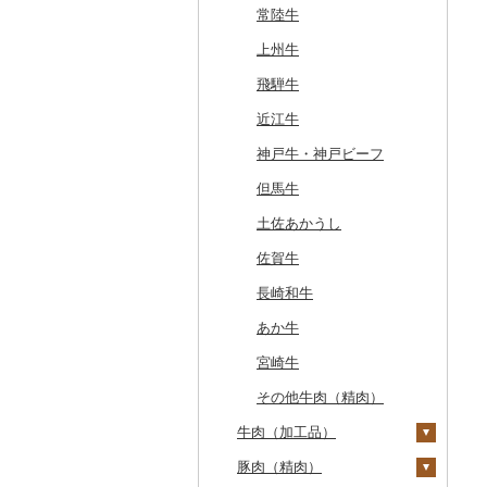
常陸牛
上州牛
飛騨牛
近江牛
神戸牛・神戸ビーフ
但馬牛
土佐あかうし
佐賀牛
長崎和牛
あか牛
宮崎牛
その他牛肉（精肉）
牛肉（加工品）
豚肉（精肉）
ハンバーグ