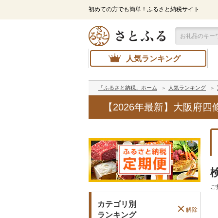
初めての方でも簡単！ふるさと納税サイト
人気ランキング
「ふるさと納税」ホーム
人気ランキング
【2026年最新】大阪府
ご
カテゴリ別
解除
ランキング