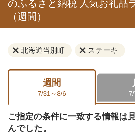
のふるさと納税 人気お礼品
（週間）
北海道当別町
ステーキ
週間
7/31～8/6
7
ご指定の条件に一致する情報は
んでした。