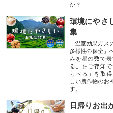
か？​
環境にやさ
集
「温室効果ガス
多様性の保全」
みを星の数で表
る」をご存知で
らべる」を取得
しい農作物のお
す。​
日帰りお出