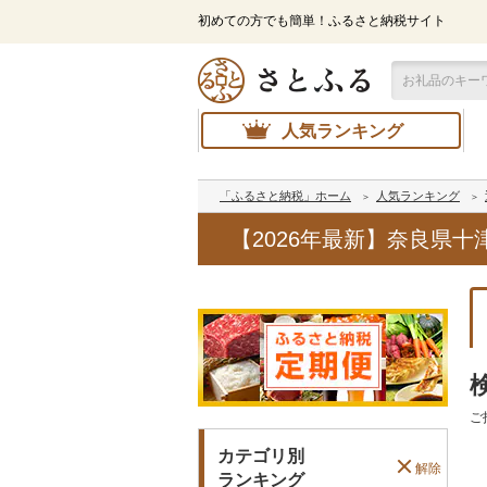
初めての方でも簡単！ふるさと納税サイト
人気ランキング
「ふるさと納税」ホーム
人気ランキング
【2026年最新】奈良県
ご
カテゴリ別
解除
ランキング