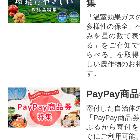
集
「温室効果ガス
多様性の保全」
みを星の数で表
る」をご存知で
らべる」を取得
しい農作物のお
す。​
PayPay商
寄付した自治体
「PayPay商
ふるから寄付を
ぐにご利用可能