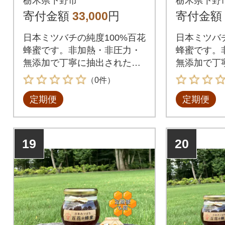
栃木県下野市
栃木県下野
生蜂蜜です。全3回
生蜂蜜で
寄付金額
33,000
円
寄付金額
日本ミツバチの純度100%百花
日本ミツバチ
蜂蜜です。非加熱・非圧力・
蜂蜜です。
無添加で丁寧に抽出されたオ
無添加で丁
リジナル生蜂蜜。
リジナル生
（0件）
定期便
定期便
19
20