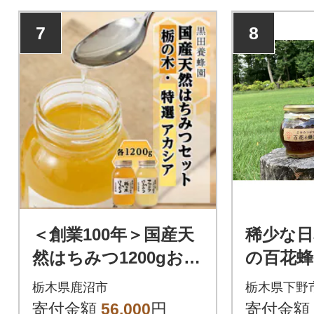
7
8
＜創業100年＞国産天
稀少な
然はちみつ1200gおす
の百花蜂蜜
すめセット
非加熱、
栃木県鹿沼市
栃木県下野
加の国産
寄付金額
56,000
円
寄付金額