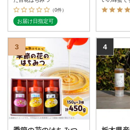
（0件）
お届け日指定可
3
4