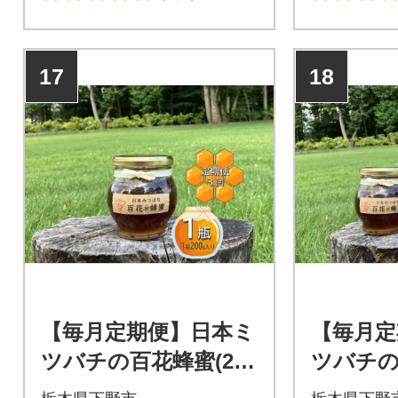
17
18
【毎月定期便】日本ミ
【毎月定
ツバチの百花蜂蜜(200
ツバチの
g×1瓶)国産100%天然
g×2瓶)