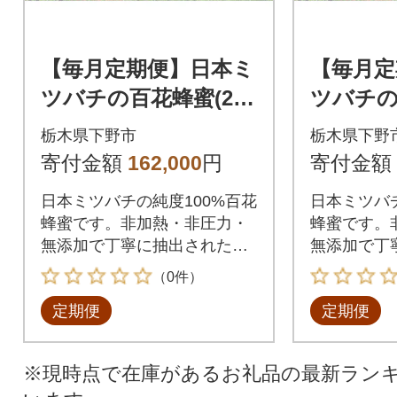
【毎月定期便】日本ミ
【毎月定
ツバチの百花蜂蜜(200
ツバチの
g×6瓶)国産100%天然
g×6瓶)
栃木県下野市
栃木県下野
生蜂蜜です。全3回
生蜂蜜で
寄付金額
162,000
円
寄付金額
日本ミツバチの純度100%百花
日本ミツバチ
蜂蜜です。非加熱・非圧力・
蜂蜜です。
無添加で丁寧に抽出されたオ
無添加で丁
リジナル生蜂蜜。
リジナル生
（0件）
定期便
定期便
※現時点で在庫があるお礼品の最新ラン