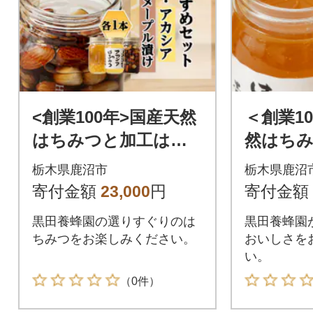
<創業100年>国産天然
＜創業1
はちみつと加工はち
然はちみ
みつおすすめセット
すめセ
栃木県鹿沼市
栃木県鹿沼
寄付金額
23,000
円
寄付金額
黒田養蜂園の選りすぐりのは
黒田養蜂園
ちみつをお楽しみください。
おいしさを
い。
（0件）