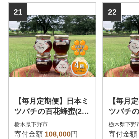
21
22
【毎月定期便】日本ミ
【毎月定
ツバチの百花蜂蜜(200
ツバチの
g×4瓶)国産100%天然
g×4瓶)
栃木県下野市
栃木県下野
生蜂蜜です。全3回
生蜂蜜で
寄付金額
108,000
円
寄付金額