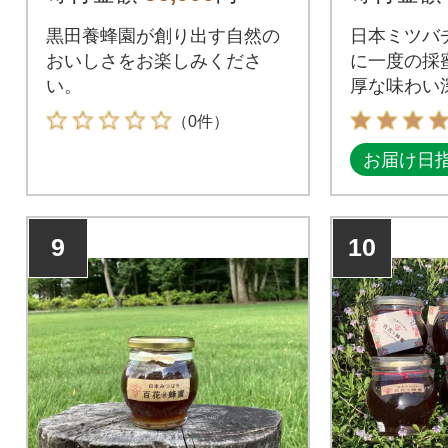
ナル百花
黒田養蜂園が創り出す自然の
日本ミツバ
おいしさをお楽しみくださ
に一度の採
い。
厚な味わい
非、ご賞味
（0件）
お届け日
9
10