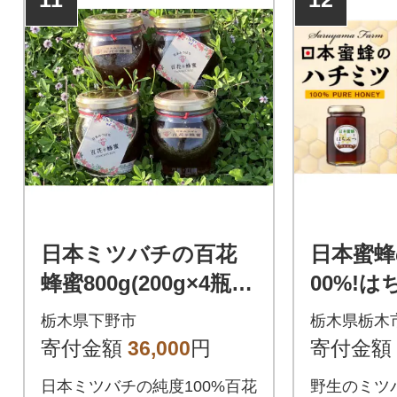
日本ミツバチの百花
日本蜜蜂
蜂蜜800g(200g×4瓶)
00%!はち
こだわりの採蜜方法
級 自然
栃木県下野市
栃木県栃木
で国産100%天然生蜂
ホンミ
寄付金額
36,000
円
寄付金額
蜜です。
日本ミツバチの純度100%百花
野生のミツ