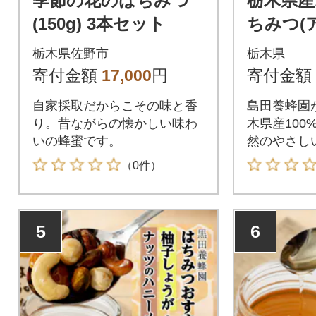
季節の花のはちみつ
栃木県産
(150g) 3本セット
ちみつ(
+ブレンド
栃木県佐野市
栃木県
寄付金額
17,000
円
寄付金額
自家採取だからこその味と香
島田養蜂園
り。昔ながらの懐かしい味わ
木県産100
いの蜂蜜です。
然のやさし
り』をお届
（0件）
5
6