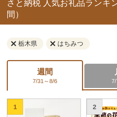
さと納税 人気お礼品ランキ
間）
栃木県
はちみつ
週間
7/31～8/6
7
1
2