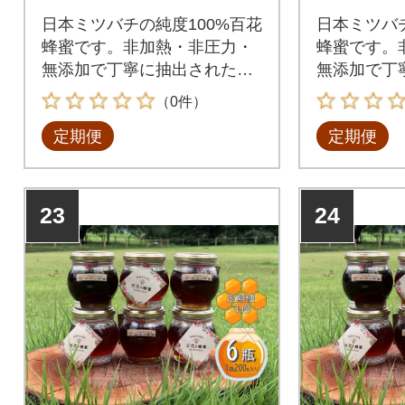
日本ミツバチの純度100%百花
日本ミツバチ
蜂蜜です。非加熱・非圧力・
蜂蜜です。
無添加で丁寧に抽出されたオ
無添加で丁
リジナル生蜂蜜。
リジナル生
（0件）
定期便
定期便
23
24