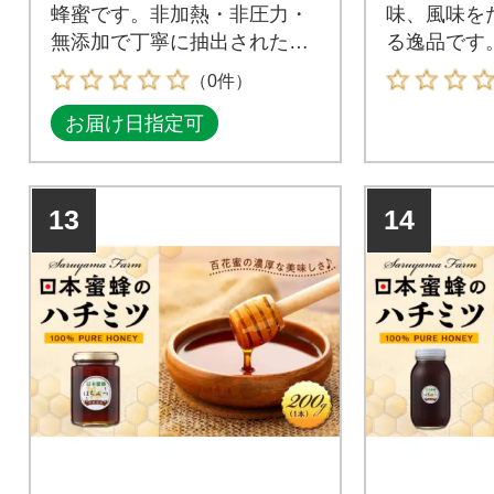
蜂蜜です。非加熱・非圧力・
味、風味を
無添加で丁寧に抽出されたオ
る逸品です
リジナル生蜂蜜。
（0件）
お届け日指定可
13
14