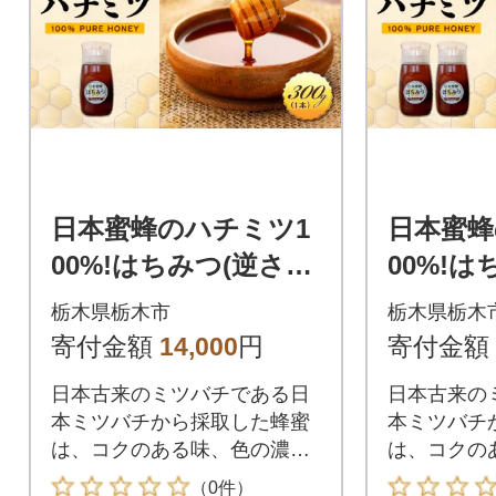
日本蜜蜂のハチミツ1
日本蜜蜂
00%!はちみつ(逆さ容
00%!
器300g1本)
器300g2
栃木県栃木市
栃木県栃木
寄付金額
14,000
円
寄付金額
日本古来のミツバチである日
日本古来の
本ミツバチから採取した蜂蜜
本ミツバチ
は、コクのある味、色の濃い
は、コクの
独特な風味が特徴です。
独特な風味
（0件）