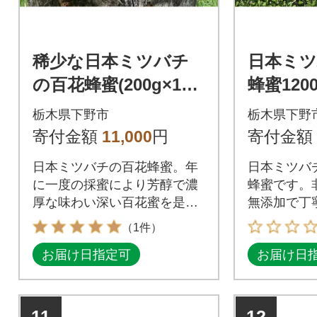
稀少な日本ミツバチ
日本ミ
の百花蜂蜜(200g×1瓶)
蜂蜜1200
非加熱、非圧力、無添
こだわ
栃木県下野市
栃木県下野
加の国産100%オリジ
で国産1
寄付金額
11,000
円
寄付金額
ナル百花蜜。
蜜です。
日本ミツバチの百花蜂蜜。年
日本ミツバチ
に一度の採蜜により芳醇で濃
蜂蜜です。
厚な味わい深い百花蜜を是
無添加で丁
非、ご賞味ください。
リジナル生
（1件）
お届け日指定可
お届け日
11
12