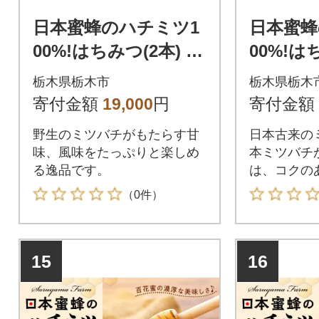
日本蜜蜂のハチミツ1
日本蜜蜂
00%!はちみつ(2本) 高
00%!は
級 自然食品 無添加 ニ
栃木県栃木市
栃木県栃木
ホンミツバチ
寄付金額
19,000
円
寄付金額
野生のミツバチがもたらす甘
日本古来の
味、風味をたっぷりと楽しめ
本ミツバチ
る逸品です。
は、コクの
独特な風味
（0件）
15
16