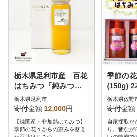
栃木県足利市産 百花
季節の
はちみつ「純みつ」2
(150g)
80g
栃木県足利市
栃木県佐野
寄付金額
12,000
円
寄付金額
【純国産・非加熱はちみつ】
自家採取だ
季節の花々からの恵みを蓄え
り。昔なが
た百花はちみつ
いの蜂蜜で