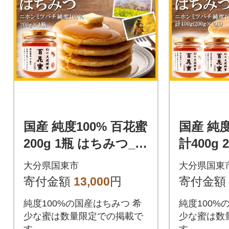
国産 純度100% 百花蜜
国産 純度
200g 1瓶 はちみつ_24
計400g 
75R
ちみつ_2
大分県国東市
大分県国東
寄付金額
13,000
円
寄付金額
純度100%の国産はちみつ 希
純度100%
少な蜜は数量限定での掲載で
少な蜜は数
す
す