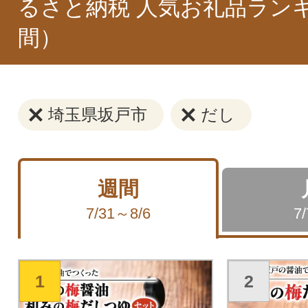
るさと納税 人気お礼品ラン
間）
埼玉県坂戸市
だし
週間
7/31～8/6
7
1
2