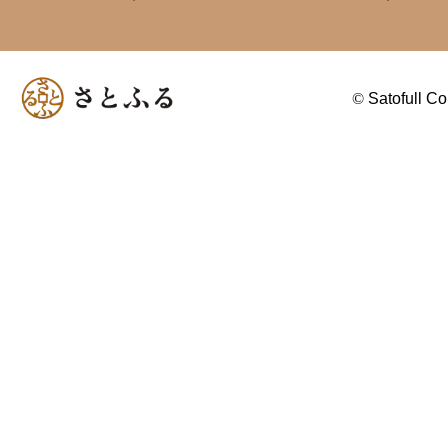
©
Satofull Co.