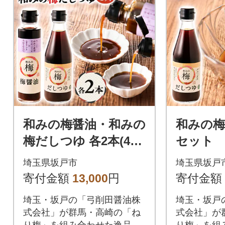
和みの梅醤油・和みの
和みの梅
梅だしつゆ 各2本(4本
セット
セット)
埼玉県坂戸市
埼玉県坂戸
寄付金額
13,000
円
寄付金額
埼玉・坂戸の「弓削田醤油株
埼玉・坂戸
式会社」が群馬・高崎の「ね
式会社」が
り梅」を組み合わせた逸品で
り梅」を組