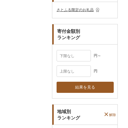
その他のゴルフプレー
ベビー用品
その他キッチン用品
ネクタイ・ベルト
その他陶器・漆器
民芸品
その他体験・チケット
券
その他食器
その他アクセサリー
さとふる限定のお礼品
ペット用品
マフラー・手袋
防災グッズ
その他服飾小物
寄付金額別
その他雑貨
ランキング
円～
円
結果を見る
地域別
解除
ランキング