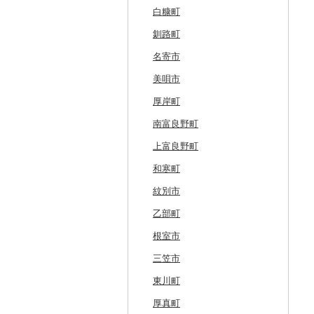
白糠町
釧路町
名寄市
美唄市
厚岸町
南富良野町
上富良野町
和寒町
紋別市
乙部町
根室市
三笠市
東川町
厚真町