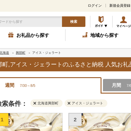
ログイン
新規会員登録
検索
お礼品から探す
地域から探す
北海道
興部町
アイス・ジェラート
興部町,アイス・ジェラートのふるさと納税 人気お
週間
月間
7/30～8/5
7/
検索条件：
北海道興部町
アイス・ジェラート
1
2