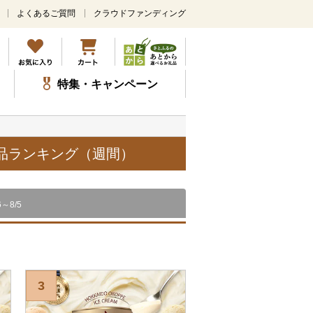
よくあるご質問
クラウドファンディング
メ
イ
ン
コ
ン
特集・キャンペーン
テ
ン
ツ
に
ス
礼品ランキング（週間）
キ
ッ
プ
6～8/5
3