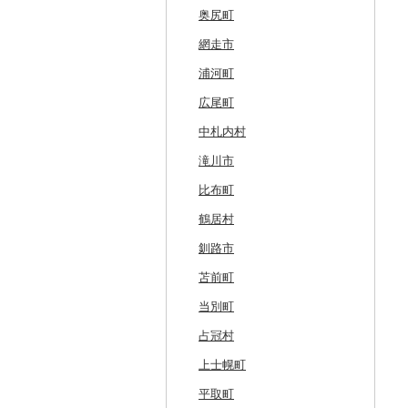
奥尻町
網走市
浦河町
広尾町
中札内村
滝川市
比布町
鶴居村
釧路市
苫前町
当別町
占冠村
上士幌町
平取町