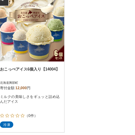
おこっぺアイス6個入り【14004】
北海道興部町
寄付金額
12,000
円
ミルクの美味しさをギュッと詰め込
んだアイス
（0件）
冷凍