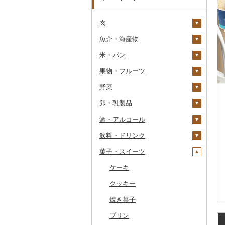
肉
魚介・海産物
牛肉（精肉）
米・パン
牛肉（加工品）
カニ
ステーキ
果物・フルーツ
豚肉（精肉）
エビ
米
すき焼き
ハンバーグ
ズワイガニ
野菜
豚肉（加工品）
いくら
雑穀
ぶどう・マスカット
しゃぶしゃぶ
もつ鍋
ステーキ
タラバガニ
甘エビ
精米
卵・乳製品
鶏肉
うに
餅
いちご
いも
焼肉
ローストビーフ
すき焼き
ハンバーグ
毛ガニ
ボタンエビ
無洗米
巨峰
酒・アルコール
鹿肉
明太子・たらこ
その他穀物加工品
りんご
トマト
卵
牛タン
ビーフジャーキー
しゃぶしゃぶ
もつ鍋
鶏肉（精肉）
かにしゃぶ
伊勢海老
玄米
ナガノパープル
じゃがいも
飲料・ドリンク
馬肉
その他魚卵
パン
もも
玉ねぎ
チーズ
ビール・発泡酒
和牛
その他牛肉（加工品）
焼肉
ハム
ハム・ソーセージ
その他カニ
その他エビ
明太子
金芽米
ピオーネ
さつまいも
フルーツトマト
菓子・スイーツ
羊肉・ラム肉（ジンギス
貝
メロン
ねぎ
ヨーグルト
日本酒
水・ミネラルウォーター
黒毛和牛
アグー豚
ソーセージ・ウインナ
唐揚げ
たらこ
数の子
ゆめぴりか
デラウェア
その他いも
ミニトマト
ビール
カン）
ー
うなぎ
さくらんぼ
とうもろこし
牛乳
焼酎
コーヒー・コーヒー豆
ケーキ
白老牛
その他豚肉（精肉）
中津からあげ
からすみ
帆立（ホタテ）
つや姫
シャインマスカット
その他トマト
発泡酒
純米大吟醸
鴨肉
ベーコン・サラミ
鮮魚
梨
根菜
バター
梅酒
茶
クッキー
仙台牛
水炊き
キャビア
鮑（アワビ）
コシヒカリ
その他ぶどう・マスカ
地ビール・クラフトビ
純米吟醸
芋焼酎
飲料
猪肉
その他豚肉（加工品）
ット
ール
イカ・タコ
マンゴー
アスパラガス
その他乳製品
泡盛
果汁飲料
焼き菓子
米沢牛
地鶏
その他魚卵
牡蠣（カキ）
鮭・サーモン
はえぬき
和梨
人参
大吟醸
麦焼酎
コーヒー豆
飲料
その他肉・加工品
海苔・海藻
みかん・柑橘
豆
ワイン
紅茶
プリン
山形牛
赤鶏さつま
あさり
マグロ
イカ
さがびより
洋梨・ラフランス
大根
吟醸
米焼酎
粉
茶葉・ティーバッグ
りんごジュース