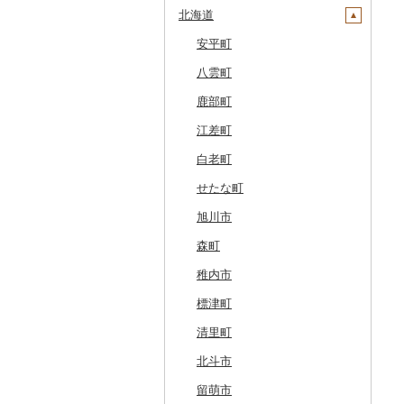
北海道
安平町
八雲町
鹿部町
江差町
白老町
せたな町
旭川市
森町
稚内市
標津町
清里町
北斗市
留萌市