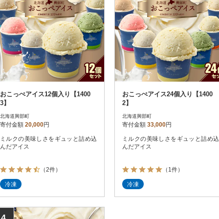
おこっぺアイス12個入り【1400
おこっぺアイス24個入り【1400
3】
2】
北海道興部町
北海道興部町
寄付金額
20,000
円
寄付金額
33,000
円
ミルクの美味しさをギュッと詰め込
ミルクの美味しさをギュッと詰め込
んだアイス
んだアイス
（2件）
（1件）
冷凍
冷凍
4