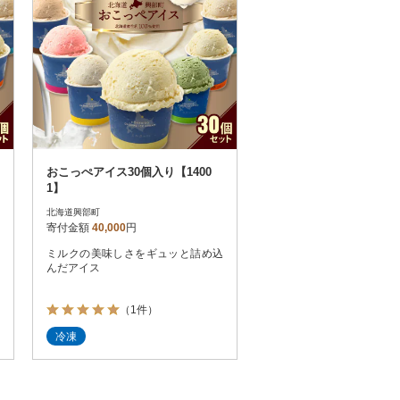
おこっぺアイス30個入り【1400
1】
北海道興部町
寄付金額
40,000
円
ミルクの美味しさをギュッと詰め込
んだアイス
（1件）
冷凍