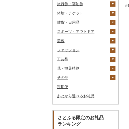
旅行券・宿泊券
パスタ
鍋
塩
季節・空調家電
シュウマイ
カレー
※
体験・チケット
ひやむぎ
ピザ
醤油
キッチン家電
旅行券
コロッケ
シチュー
肉
雑貨・日用品
そうめん
レトルト
味噌
照明器具
宿泊券
PayPay商品券
その他惣菜
魚
JTBふるさと旅行クー
ポン（Eメール発行）
スポーツ・アウトドア
その他麺
スープ
酢
パソコン・周辺機器
食事券
家具・インテリア
その他鍋
JTBふるさと旅行券
美容
豆腐・納豆
だし
TV・オーディオ・カメラ
温泉・サウナ・スパ利用
寝具
ゴルフ
タンス
（紙券）
券
ファッション
漬物
食用油
美容・健康家電
タオル
釣り
スキンケア
豆腐
机・テーブル
布団
ゴルフボール
その他旅行券
水族館
工芸品
缶詰・瓶詰
はちみつ
カー用品
文房具・印鑑
サイクリング
シャンプー・リンス
鞄・バッグ
納豆
梅干
えごま油
椅子・チェア・ソファ
枕
泉州タオル
ゴルフクラブ
化粧水・乳液・美容液
動物園
花・観葉植物
乾物
ドレッシング
時計
食器
アウトドア・キャンプ
石鹸・ボディーソープ
洋服
織物
キムチ
肉
オリーブオイル
その他家具・インテリ
毛布
その他タオル
ボールペン
ゴルフウェア
洗顔
トートバッグ・ショル
釣り
ア
ダーバッグ
その他
燻製（スモーク）
その他調味料
その他家電
キッチン用品
その他スポーツ
入浴剤
和服
陶器・漆器
観葉植物・苗木
その他漬物
魚
ごま油
タオルケット
ノート・ファイル
グラス・カップ
その他ゴルフ
その他スキンケア
女性・レディース
本場奄美大島紬
ダイビング
キャリーバッグ・スー
定期便
おせち
日用品
アロマ
靴・履物
その他装飾品・工芸品
花
地域サービス
果物
その他食用油
みりん
その他寝具
印鑑
タンブラー
包丁
ウェア・ユニフォーム
男性・メンズ
その他織物
信楽焼
ツケース
スキーチケット・リフト
あとから選べるお礼品
その他加工品
楽器・器材
プロテイン
アクセサリー
盆栽・その他
その他
ジャム
ケチャップ
その他文房具
箸
フライパン
洗剤
その他スポーツ
子供・ベビー
靴・シューズ
唐津焼
数珠
胡蝶蘭
券
その他鞄・バッグ
本・CD・DVD
その他美容
その他服飾小物
その他缶詰・瓶詰
こしょう
スプーン・フォーク・
鍋
トイレットペーパー
その他洋服
スリッパ・下駄・草履
ペンダント・ネックレ
備前焼
工芸品
造花・プリザーブドフ
ゴルフプレー券
ナイフ
ス
ラワー
おもちゃ・ぬいぐるみ
その他調味料
まな板
ティッシュ
その他靴・履物
財布
美濃焼
播州そろばん
花火大会チケット
GDOふるさとゴルフ
さとふる限定のお礼品
皿・椀
ピアス・イヤリング
その他花
プレークーポン
ランキング
ご当地キャラクター
土鍋
その他日用品
ショール・ストール
村上木彫堆朱
美濃和紙
カタログギフト
弁当箱
真珠・パール