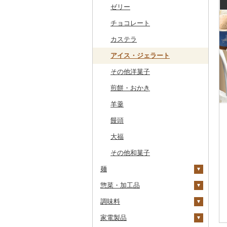
干物
すいか
きのこ
ウイスキー
その他飲料・ジュース
ゼリー
常陸牛
その他鶏肉
しじみ
イワシ
タコ
海苔
あきたこまち
みかん
自然薯
その他日本酒
黒糖焼酎
白ワイン
ドリップ
静岡茶
みかんジュース（オレ
飲料
ンジジュース）
その他魚介・加工品
キウイ
その他野菜
リキュール・洋酒
チョコレート
上州牛
サザエ
カツオ
わかめ
ししゃも
ひとめぼれ
レモン
レンコン
しいたけ
その他焼酎
赤ワイン
足柄茶
茶葉・ティーバッグ
野菜ジュース
その他果汁飲料
柿（カキ）
甘酒
カステラ
飛騨牛
はまぐり
金目鯛
ひじき
その他干物
しらす・ちりめん
ミルキークィーン
不知火・デコポン
にんにく・生姜
松茸
山菜
シャンパン・スパーク
知覧茶
炭酸飲料
リングワイン
ドライフルーツ
ノンアルコール
アイス・ジェラート
近江牛
その他貝
クエ
その他海苔・海藻
かまぼこ・練り製品
ななつぼし
せとか
その他根菜
その他きのこ
かぼちゃ
八女茶
豆乳
その他ワイン
その他果物
その他酒
その他洋菓子
神戸牛・神戸ビーフ
くじら
その他魚介・加工品
その他米
文旦
干し柿
茄子
その他茶
その他飲料・ジュース
煎餅・おかき
但馬牛
サバ
まどんな
干し芋
びわ
レタス
羊羹
土佐あかうし
さんま
ポンカン
その他ドライフルーツ
ブルーベリー
その他野菜
饅頭
佐賀牛
鯛
その他柑橘
パイナップル
大福
長崎和牛
のどぐろ
栗
その他和菓子
あか牛
ふぐ
その他果物
麺
宮崎牛
ブリ
惣菜・加工品
ラーメン
その他牛肉（精肉）
ほっけ
調味料
うどん
惣菜
その他鮮魚
家電製品
そば
カレー・シチュー
砂糖
餃子