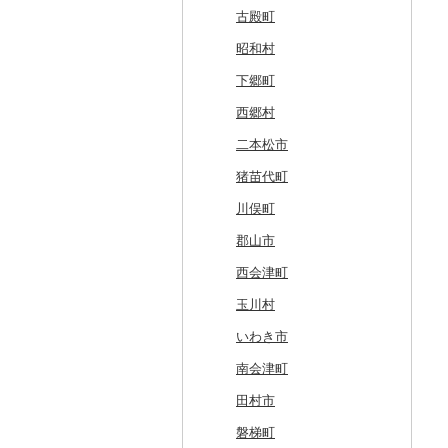
白糠町
鶴田町
滝沢市
名取市
藤里町
小国町
古殿町
釧路町
階上町
住田町
川崎町
湯沢市
南陽市
昭和村
名寄市
深浦町
葛巻町
村田町
大館市
中山町
下郷町
美唄市
青森市
花巻市
栗原市
由利本荘市
庄内町
西郷村
厚岸町
田子町
岩泉町
富谷市
にかほ市
大石田町
二本松市
南富良野町
新郷村
田野畑村
岩沼市
羽後町
川西町
猪苗代町
上富良野町
横浜町
盛岡市
七ヶ宿町
秋田県（県庁）
鶴岡市
川俣町
和寒町
野辺地町
遠野市
大崎市
秋田市
山形県（県庁）
郡山市
紋別市
佐井村
奥州市
塩竈市
男鹿市
金山町
西会津町
乙部町
六戸町
雫石町
石巻市
美郷町
東根市
玉川村
根室市
五所川原市
岩手県（県庁）
多賀城市
東成瀬村
飯豊町
いわき市
三笠市
平川市
一関市
宮城県（県庁）
五城目町
鮭川村
南会津町
東川町
蓬田村
久慈市
亘理町
北秋田市
大蔵村
田村市
厚真町
中泊町
西和賀町
蔵王町
八峰町
山辺町
磐梯町