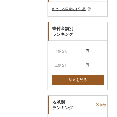
その他のゴルフプレー
ベビー用品
その他キッチン用品
ネクタイ・ベルト
その他陶器・漆器
民芸品
その他体験・チケット
券
その他食器
その他アクセサリー
さとふる限定のお礼品
ペット用品
マフラー・手袋
防災グッズ
その他服飾小物
寄付金額別
その他雑貨
ランキング
円～
円
結果を見る
地域別
解除
ランキング