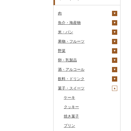
肉
魚介・海産物
牛肉（精肉）
米・パン
牛肉（加工品）
カニ
ステーキ
果物・フルーツ
豚肉（精肉）
エビ
米
すき焼き
ハンバーグ
ズワイガニ
野菜
豚肉（加工品）
いくら
雑穀
ぶどう・マスカット
しゃぶしゃぶ
もつ鍋
ステーキ
タラバガニ
甘エビ
精米
卵・乳製品
鶏肉
うに
餅
いちご
いも
焼肉
ローストビーフ
すき焼き
ハンバーグ
毛ガニ
ボタンエビ
無洗米
巨峰
酒・アルコール
鹿肉
明太子・たらこ
その他穀物加工品
りんご
トマト
卵
牛タン
ビーフジャーキー
しゃぶしゃぶ
もつ鍋
鶏肉（精肉）
かにしゃぶ
伊勢海老
玄米
ナガノパープル
じゃがいも
飲料・ドリンク
馬肉
その他魚卵
パン
もも
玉ねぎ
チーズ
ビール・発泡酒
和牛
その他牛肉（加工品）
焼肉
ハム
ハム・ソーセージ
その他カニ
その他エビ
明太子
金芽米
ピオーネ
さつまいも
フルーツトマト
菓子・スイーツ
羊肉・ラム肉（ジンギス
貝
メロン
ねぎ
ヨーグルト
日本酒
水・ミネラルウォーター
黒毛和牛
アグー豚
ソーセージ・ウインナ
唐揚げ
たらこ
数の子
ゆめぴりか
デラウェア
その他いも
ミニトマト
ビール
カン）
ー
うなぎ
さくらんぼ
とうもろこし
牛乳
焼酎
コーヒー・コーヒー豆
ケーキ
白老牛
その他豚肉（精肉）
中津からあげ
からすみ
帆立（ホタテ）
つや姫
シャインマスカット
その他トマト
発泡酒
純米大吟醸
鴨肉
ベーコン・サラミ
鮮魚
梨
根菜
バター
梅酒
茶
クッキー
仙台牛
水炊き
キャビア
鮑（アワビ）
コシヒカリ
その他ぶどう・マスカ
地ビール・クラフトビ
純米吟醸
芋焼酎
飲料
猪肉
その他豚肉（加工品）
ット
ール
イカ・タコ
マンゴー
アスパラガス
その他乳製品
泡盛
果汁飲料
焼き菓子
米沢牛
地鶏
その他魚卵
牡蠣（カキ）
鮭・サーモン
はえぬき
和梨
人参
大吟醸
麦焼酎
コーヒー豆
飲料
その他肉・加工品
海苔・海藻
みかん・柑橘
豆
ワイン
紅茶
プリン
山形牛
赤鶏さつま
あさり
マグロ
イカ
さがびより
洋梨・ラフランス
大根
吟醸
米焼酎
粉
茶葉・ティーバッグ
りんごジュース