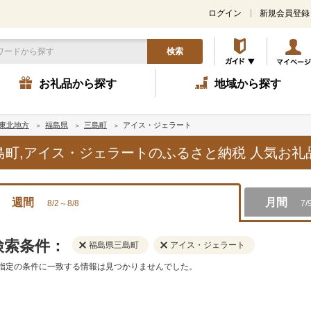
ログイン
新規会員登録
検索
お礼品から探す
地域から探す
東北地方
福島県
三島町
アイス・ジェラート
三島町,アイス・ジェラートのふるさと納税 人気お
週間
月間
8/2～8/8
7/
検索条件：
福島県三島町
アイス・ジェラート
指定の条件に一致する情報は見つかりませんでした。