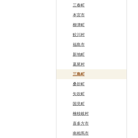
奥尻町
外ヶ浜町
北上市
女川町
鹿角市
戸沢村
三春町
網走市
つがる市
平泉町
気仙沼市
大仙市
舟形町
本宮市
浦河町
弘前市
洋野町
美里町
八郎潟町
最上町
柳津町
広尾町
鰺ヶ沢町
大船渡市
松島町
真室川町
鮫川村
中札内村
むつ市
山田町
大和町
寒河江市
福島市
滝川市
田舎館村
大槌町
大郷町
西川町
新地町
比布町
青森県（県庁）
南三陸町
高畠町
葛尾村
鶴居村
三沢市
仙台市
山形市
三島町
釧路市
西目屋村
大河原町
三川町
桑折町
苫前町
角田市
大江町
矢吹町
当別町
涌谷町
米沢市
国見町
占冠村
東松島市
檜枝岐村
上士幌町
喜多方市
平取町
南相馬市