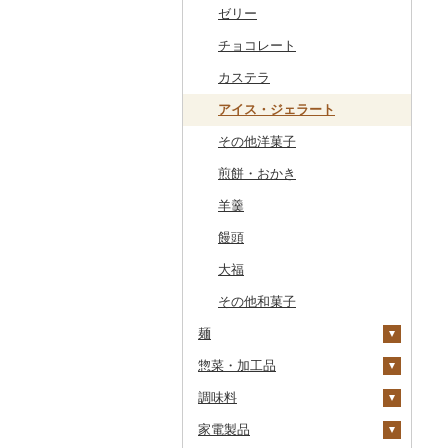
干物
すいか
きのこ
ウイスキー
その他飲料・ジュース
ゼリー
常陸牛
その他鶏肉
しじみ
イワシ
タコ
海苔
あきたこまち
みかん
自然薯
その他日本酒
黒糖焼酎
白ワイン
ドリップ
静岡茶
みかんジュース（オレ
飲料
ンジジュース）
その他魚介・加工品
キウイ
その他野菜
リキュール・洋酒
チョコレート
上州牛
サザエ
カツオ
わかめ
ししゃも
ひとめぼれ
レモン
レンコン
しいたけ
その他焼酎
赤ワイン
足柄茶
茶葉・ティーバッグ
野菜ジュース
その他果汁飲料
柿（カキ）
甘酒
カステラ
飛騨牛
はまぐり
金目鯛
ひじき
その他干物
しらす・ちりめん
ミルキークィーン
不知火・デコポン
にんにく・生姜
松茸
山菜
シャンパン・スパーク
知覧茶
炭酸飲料
リングワイン
ドライフルーツ
ノンアルコール
アイス・ジェラート
近江牛
その他貝
クエ
その他海苔・海藻
かまぼこ・練り製品
ななつぼし
せとか
その他根菜
その他きのこ
かぼちゃ
八女茶
豆乳
その他ワイン
その他果物
その他酒
その他洋菓子
神戸牛・神戸ビーフ
くじら
その他魚介・加工品
その他米
文旦
干し柿
茄子
その他茶
その他飲料・ジュース
煎餅・おかき
但馬牛
サバ
まどんな
干し芋
びわ
レタス
羊羹
土佐あかうし
さんま
ポンカン
その他ドライフルーツ
ブルーベリー
その他野菜
饅頭
佐賀牛
鯛
その他柑橘
パイナップル
大福
長崎和牛
のどぐろ
栗
その他和菓子
あか牛
ふぐ
その他果物
麺
宮崎牛
ブリ
惣菜・加工品
ラーメン
その他牛肉（精肉）
ほっけ
調味料
うどん
惣菜
その他鮮魚
家電製品
そば
カレー・シチュー
砂糖
餃子