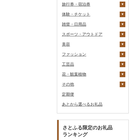
旅行券・宿泊券
パスタ
鍋
塩
季節・空調家電
シュウマイ
カレー
体験・チケット
ひやむぎ
ピザ
醤油
キッチン家電
旅行券
コロッケ
シチュー
肉
雑貨・日用品
そうめん
レトルト
味噌
照明器具
宿泊券
PayPay商品券
その他惣菜
魚
JTBふるさと旅行クー
ポン（Eメール発行）
スポーツ・アウトドア
その他麺
スープ
酢
パソコン・周辺機器
食事券
家具・インテリア
その他鍋
JTBふるさと旅行券
美容
豆腐・納豆
だし
TV・オーディオ・カメラ
温泉・サウナ・スパ利用
寝具
ゴルフ
タンス
（紙券）
券
ファッション
漬物
食用油
美容・健康家電
タオル
釣り
スキンケア
豆腐
机・テーブル
布団
ゴルフボール
その他旅行券
水族館
工芸品
缶詰・瓶詰
はちみつ
カー用品
文房具・印鑑
サイクリング
シャンプー・リンス
鞄・バッグ
納豆
梅干
えごま油
椅子・チェア・ソファ
枕
泉州タオル
ゴルフクラブ
化粧水・乳液・美容液
動物園
花・観葉植物
乾物
ドレッシング
時計
食器
アウトドア・キャンプ
石鹸・ボディーソープ
洋服
織物
キムチ
肉
オリーブオイル
その他家具・インテリ
毛布
その他タオル
ボールペン
ゴルフウェア
洗顔
トートバッグ・ショル
釣り
ア
ダーバッグ
その他
燻製（スモーク）
その他調味料
その他家電
キッチン用品
その他スポーツ
入浴剤
和服
陶器・漆器
観葉植物・苗木
その他漬物
魚
ごま油
タオルケット
ノート・ファイル
グラス・カップ
その他ゴルフ
その他スキンケア
女性・レディース
本場奄美大島紬
ダイビング
キャリーバッグ・スー
定期便
おせち
日用品
アロマ
靴・履物
その他装飾品・工芸品
花
地域サービス
果物
その他食用油
みりん
その他寝具
印鑑
タンブラー
包丁
ウェア・ユニフォーム
男性・メンズ
その他織物
信楽焼
ツケース
スキーチケット・リフト
あとから選べるお礼品
その他加工品
楽器・器材
プロテイン
アクセサリー
盆栽・その他
その他
ジャム
ケチャップ
その他文房具
箸
フライパン
洗剤
その他スポーツ
子供・ベビー
靴・シューズ
唐津焼
数珠
胡蝶蘭
券
その他鞄・バッグ
本・CD・DVD
その他美容
その他服飾小物
その他缶詰・瓶詰
こしょう
スプーン・フォーク・
鍋
トイレットペーパー
その他洋服
スリッパ・下駄・草履
ペンダント・ネックレ
備前焼
工芸品
造花・プリザーブドフ
ゴルフプレー券
ナイフ
ス
ラワー
おもちゃ・ぬいぐるみ
その他調味料
まな板
ティッシュ
その他靴・履物
財布
美濃焼
播州そろばん
花火大会チケット
GDOふるさとゴルフ
さとふる限定のお礼品
皿・椀
ピアス・イヤリング
その他花
プレークーポン
ランキング
ご当地キャラクター
土鍋
その他日用品
ショール・ストール
村上木彫堆朱
美濃和紙
カタログギフト
弁当箱
真珠・パール