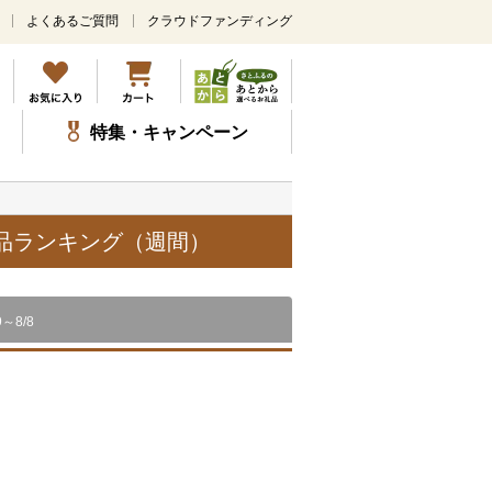
よくあるご質問
クラウドファンディング
メ
イ
ン
コ
ン
特集・キャンペーン
テ
ン
ツ
に
ス
礼品ランキング（週間）
キ
ッ
プ
9～8/8