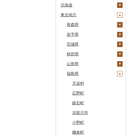
北海道
東北地方
安平町
八雲町
青森県
鹿部町
岩手県
十和田市
江差町
宮城県
大鰐町
宮古市
白老町
秋田県
南部町
軽米町
柴田町
せたな町
山形県
五戸町
岩手町
色麻町
大潟村
旭川市
福島県
藤崎町
矢巾町
丸森町
横手市
村山市
森町
六ヶ所村
釜石市
大衡村
能代市
尾花沢市
天栄村
稚内市
東北町
野田村
加美町
小坂町
上山市
広野町
標津町
三戸町
普代村
利府町
仙北市
河北町
鏡石町
清里町
東通村
一戸町
白石市
井川町
酒田市
須賀川市
北斗市
黒石市
陸前高田市
登米市
潟上市
新庄市
小野町
留萌市
おいらせ町
紫波町
山元町
三種町
長井市
棚倉町