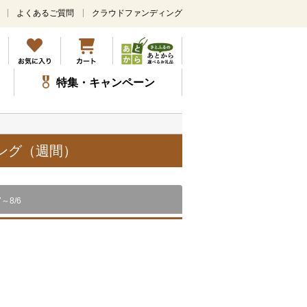
よくあるご質問
クラウドファンディング
メ
イ
ン
コ
ン
特集・キャンペーン
テ
ン
ツ
に
ス
キング（週間）
キ
ッ
プ
7～8/6