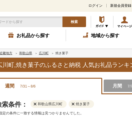
ログイン
新規会員登録
検索
お礼品から探す
地域から探す
近畿地方
和歌山県
広川町
焼き菓子
県広川町,焼き菓子のふるさと納税 人気お礼品ラン
週間
月間
7/31～8/6
7/
検索条件：
和歌山県広川町
焼き菓子
指定の条件に一致する情報は見つかりませんでした。