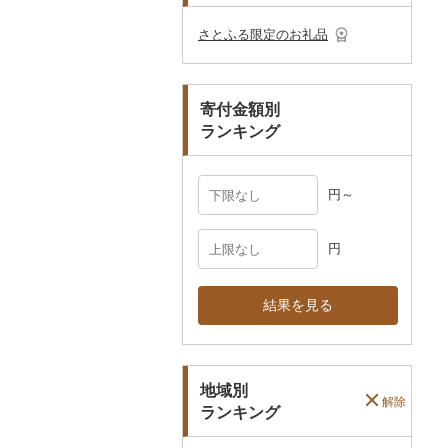
その他のゴルフプレー
ベビー用品
その他キッチン用品
ネクタイ・ベルト
その他陶器・漆器
民芸品
その他体験・チケット
券
その他食器
その他アクセサリー
さとふる限定のお礼品
ペット用品
マフラー・手袋
防災グッズ
その他服飾小物
寄付金額別
その他雑貨
ランキング
円～
円
結果を見る
地域別
解除
ランキング