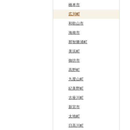
白糠町
鶴田町
滝沢市
名取市
藤里町
小国町
古殿町
常陸太田市
日光市
沼田市
上里町
横芝光町
小金井市
愛川町
新発田市
立山町
野々市市
勝山市
富士河口湖町
南箕輪村
関市
吉田町
田原市
鳥羽市
大津市
久御山町
交野市
西宮市
田原本町
橋本市
釧路町
階上町
住田町
川崎町
湯沢市
南陽市
昭和村
つくばみらい市
小山市
桐生市
川口市
多古町
墨田区
山北町
加茂市
富山県（県庁）
能登町
福井県（県庁）
韮崎市
長野県（県庁）
瑞穂市
函南町
安城市
いなべ市
彦根市
京丹後市
藤井寺市
佐用町
山添村
広川町
名寄市
深浦町
葛巻町
村田町
大館市
中山町
下郷町
下妻市
宇都宮市
吉岡町
飯能市
白子町
東久留米市
真鶴町
小千谷市
小矢部市
能美市
越前市
南アルプス市
上松町
飛騨市
藤枝市
北名古屋市
紀北町
栗東市
井手町
能勢町
多可町
大淀町
和歌山市
美唄市
青森市
花巻市
栗原市
由利本荘市
庄内町
西郷村
茨城町
栃木県（県庁）
太田市
長瀞町
栄町
利島村
清川村
田上町
滑川市
津幡町
坂井市
市川三郷町
高山村
岐南町
御殿場市
東栄町
熊野市
愛荘町
木津川市
阪南市
朝来市
安堵町
海南市
厚岸町
田子町
岩泉町
富谷市
にかほ市
大石田町
二本松市
神栖市
那珂川町
高山村
羽生市
香取市
瑞穂町
開成町
五泉市
富山市
宝達志水町
あわら市
都留市
南木曽町
大野町
浜松市
豊山町
南伊勢町
滋賀県（県庁）
宇治田原町
貝塚市
市川町
王寺町
那智勝浦町
南富良野町
新郷村
田野畑村
岩沼市
羽後町
川西町
猪苗代町
常総市
茂木町
みどり市
小鹿野町
習志野市
大島町
藤沢市
三条市
南砺市
金沢市
福井市
山梨県（県庁）
朝日村
山県市
伊東市
南知多町
朝日町
米原市
長岡京市
岸和田市
三木市
十津川村
美浜町
上富良野町
横浜町
盛岡市
七ヶ宿町
秋田県（県庁）
鶴岡市
川俣町
東海村
那須烏山市
千代田町
坂戸市
銚子市
府中市
神奈川県（県庁）
見附市
内灘町
大野市
道志村
長野市
羽島市
島田市
江南市
菰野町
豊郷町
綾部市
泉南市
新温泉町
高取町
御坊市
和寒町
野辺地町
遠野市
大崎市
秋田市
山形県（県庁）
郡山市
美浦村
矢板市
みなかみ町
鳩山町
君津市
国分寺市
鎌倉市
糸魚川市
かほく市
敦賀市
忍野村
根羽村
本巣市
沼津市
みよし市
紀宝町
多賀町
笠置町
忠岡町
福崎町
広陵町
高野町
紋別市
佐井村
奥州市
塩竈市
男鹿市
金山町
西会津町
大洗町
さくら市
片品村
埼玉県（県庁）
旭市
東村山市
大和市
胎内市
小松市
おおい町
笛吹市
池田町
川辺町
伊豆市
西尾市
伊勢市
野洲市
南丹市
四條畷市
西脇市
天理市
九度山町
乙部町
六戸町
雫石町
石巻市
美郷町
東根市
玉川村
河内町
足利市
富岡市
神川町
南房総市
中央区
伊勢原市
上越市
志賀町
永平寺町
中央市
須坂市
大垣市
裾野市
武豊町
四日市市
宇治市
寝屋川市
宍粟市
三郷町
紀美野町
根室市
五所川原市
岩手県（県庁）
多賀城市
東成瀬村
飯豊町
いわき市
ひたちなか市
那須町
館林市
東秩父村
八街市
あきる野市
小田原市
阿賀野市
加賀市
北杜市
川上村
輪之内町
焼津市
幸田町
大台町
京丹波町
泉大津市
丹波市
下北山村
古座川町
三笠市
平川市
一関市
宮城県（県庁）
五城目町
鮭川村
南会津町
龍ケ崎市
鹿沼市
伊勢崎市
横瀬町
東金市
中野区
湯河原町
津南町
鳴沢村
信濃町
神戸町
富士宮市
碧南市
尾鷲市
京都府（府庁）
池田市
豊岡市
大和高田市
新宮市
東川町
蓬田村
久慈市
亘理町
北秋田市
大蔵村
田村市
守谷市
下野市
東吾妻町
三芳町
九十九里町
荒川区
秦野市
新潟県（県庁）
西桂町
南牧村
瑞浪市
河津町
岡崎市
三重県（県庁）
大山崎町
守口市
加東市
川西町
太地町
厚真町
中泊町
西和賀町
蔵王町
八峰町
山辺町
磐梯町
常陸大宮市
益子町
前橋市
幸手市
いすみ市
北区
綾瀬市
柏崎市
身延町
伊那市
中津川市
袋井市
愛知県（県庁）
津市
精華町
富田林市
稲美町
川上村
日高川町