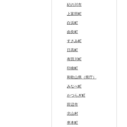
奥尻町
外ヶ浜町
北上市
女川町
鹿角市
戸沢村
三春町
笠間市
芳賀町
藤岡市
日高市
東庄町
多摩市
横須賀市
村上市
早川町
立科町
高山市
熱海市
蒲郡市
名張市
南山城村
松原市
養父市
斑鳩町
紀の川市
網走市
つがる市
平泉町
気仙沼市
大仙市
舟形町
本宮市
行方市
野木町
邑楽町
蓮田市
館山市
稲城市
三浦市
妙高市
南部町
東御市
郡上市
掛川市
東郷町
東員町
京都市
柏原市
南あわじ市
平群町
上富田町
浦河町
弘前市
洋野町
美里町
八郎潟町
最上町
柳津町
結城市
板倉町
川越市
大網白里市
世田谷区
大磯町
聖籠町
昭和町
中野市
白川村
伊豆の国市
犬山市
玉城町
舞鶴市
羽曳野市
洲本市
黒滝村
白浜町
広尾町
鰺ヶ沢町
大船渡市
松島町
真室川町
鮫川村
城里町
嬬恋村
宮代町
一宮町
日の出町
箱根町
刈羽村
甲府市
豊丘村
御嵩町
小山町
弥富市
和束町
大阪府（府庁）
猪名川町
御所市
由良町
中札内村
むつ市
山田町
大和町
寒河江市
福島市
水戸市
草津町
吉見町
佐倉市
板橋区
横浜市
湯沢町
甲州市
売木村
海津市
森町
東海市
八幡市
吹田市
尼崎市
上牧町
すさみ町
滝川市
田舎館村
大槌町
大郷町
西川町
新地町
鉾田市
高崎市
東松山市
木更津市
渋谷区
茅ヶ崎市
新潟市
丹波山村
小諸市
関ケ原町
川根本町
新城市
京田辺市
河南町
加西市
明日香村
日高町
比布町
青森県（県庁）
南三陸町
高畠町
葛尾村
桜川市
群馬県（県庁）
入間市
茂原市
千代田区
川崎市
木曽町
七宗町
富士市
春日井市
向日市
和泉市
宝塚市
吉野町
有田川町
鶴居村
三沢市
仙台市
山形市
三島町
石岡市
大泉町
志木市
野田市
新宿区
厚木市
箕輪町
笠松町
御前崎市
瀬戸市
高槻市
淡路市
奈良市
印南町
釧路市
西目屋村
大河原町
三川町
桑折町
茨城県（県庁）
長野原町
北本市
山武市
江東区
海老名市
駒ヶ根市
東白川村
東伊豆町
大府市
豊中市
丹波篠山市
大和郡山市
和歌山県（県庁）
苫前町
角田市
大江町
矢吹町
坂東市
中之条町
桶川市
鴨川市
青梅市
相模原市
王滝村
土岐市
西伊豆町
半田市
箕面市
香美町
野迫川村
みなべ町
当別町
涌谷町
米沢市
国見町
小美玉市
加須市
印西市
国立市
座間市
千曲市
岐阜県（県庁）
清水町
あま市
太子町
芦屋市
葛城市
かつらぎ町
占冠村
東松島市
檜枝岐村
日立市
三郷市
神崎町
品川区
二宮町
辰野町
下呂市
南伊豆町
岩倉市
岬町
神戸市
三宅町
田辺市
上士幌町
喜多方市
大子町
八潮市
船橋市
福生市
茅野市
多治見市
松崎町
小牧市
千早赤阪村
川西市
生駒市
北山村
平取町
南相馬市
鹿嶋市
越生町
千葉市
小平市
喬木村
垂井町
湖西市
愛西市
東大阪市
三田市
東吉野村
串本町