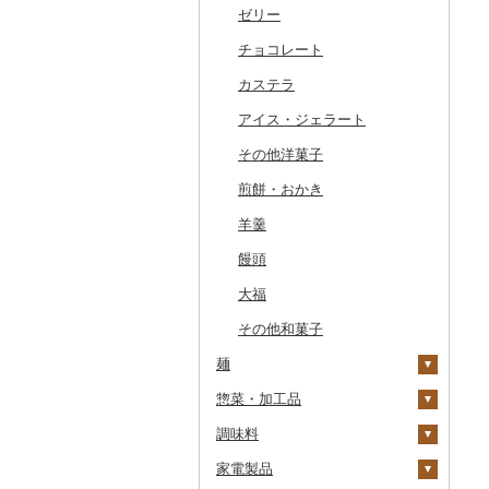
干物
すいか
きのこ
ウイスキー
その他飲料・ジュース
ゼリー
常陸牛
その他鶏肉
しじみ
イワシ
タコ
海苔
あきたこまち
みかん
自然薯
その他日本酒
黒糖焼酎
白ワイン
ドリップ
静岡茶
みかんジュース（オレ
飲料
ンジジュース）
その他魚介・加工品
キウイ
その他野菜
リキュール・洋酒
チョコレート
上州牛
サザエ
カツオ
わかめ
ししゃも
ひとめぼれ
レモン
レンコン
しいたけ
その他焼酎
赤ワイン
足柄茶
茶葉・ティーバッグ
野菜ジュース
その他果汁飲料
柿（カキ）
甘酒
カステラ
飛騨牛
はまぐり
金目鯛
ひじき
その他干物
しらす・ちりめん
ミルキークィーン
不知火・デコポン
にんにく・生姜
松茸
山菜
シャンパン・スパーク
知覧茶
炭酸飲料
リングワイン
ドライフルーツ
ノンアルコール
アイス・ジェラート
近江牛
その他貝
クエ
その他海苔・海藻
かまぼこ・練り製品
ななつぼし
せとか
その他根菜
その他きのこ
かぼちゃ
八女茶
豆乳
その他ワイン
その他果物
その他酒
その他洋菓子
神戸牛・神戸ビーフ
くじら
その他魚介・加工品
その他米
文旦
干し柿
茄子
その他茶
その他飲料・ジュース
煎餅・おかき
但馬牛
サバ
まどんな
干し芋
びわ
レタス
羊羹
土佐あかうし
さんま
ポンカン
その他ドライフルーツ
ブルーベリー
その他野菜
饅頭
佐賀牛
鯛
その他柑橘
パイナップル
大福
長崎和牛
のどぐろ
栗
その他和菓子
あか牛
ふぐ
その他果物
麺
宮崎牛
ブリ
惣菜・加工品
ラーメン
その他牛肉（精肉）
ほっけ
調味料
うどん
惣菜
その他鮮魚
家電製品
そば
カレー・シチュー
砂糖
餃子