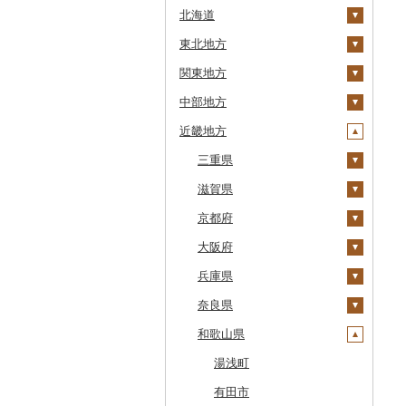
北海道
東北地方
安平町
関東地方
八雲町
青森県
中部地方
鹿部町
岩手県
茨城県
十和田市
近畿地方
江差町
宮城県
栃木県
新潟県
大鰐町
宮古市
土浦市
白老町
秋田県
群馬県
富山県
三重県
南部町
軽米町
柴田町
取手市
那須塩原市
十日町市
せたな町
山形県
埼玉県
石川県
滋賀県
五戸町
岩手町
色麻町
大潟村
つくば市
市貝町
榛東村
弥彦村
射水市
鈴鹿市
旭川市
福島県
千葉県
福井県
京都府
藤崎町
矢巾町
丸森町
横手市
村山市
稲敷市
塩谷町
下仁田町
春日部市
阿賀町
氷見市
羽咋市
伊賀市
長浜市
森町
東京都
山梨県
大阪府
六ヶ所村
釜石市
大衡村
能代市
尾花沢市
天栄村
潮来市
上三川町
玉村町
蕨市
勝浦市
出雲崎町
朝日町
七尾市
美浜町
木曽岬町
高島市
宮津市
稚内市
神奈川県
長野県
兵庫県
東北町
野田村
加美町
小坂町
上山市
広野町
五霞町
佐野市
安中市
戸田市
袖ケ浦市
八王子市
魚沼市
高岡市
白山市
小浜市
富士吉田市
多気町
草津市
伊根町
茨木市
標津町
岐阜県
奈良県
三戸町
普代村
利府町
仙北市
河北町
鏡石町
北茨城市
真岡市
川場村
毛呂山町
我孫子市
日野市
南足柄市
佐渡市
魚津市
穴水町
越前町
甲斐市
高森町
松阪市
近江八幡市
与謝野町
豊能町
上郡町
清里町
静岡県
和歌山県
東通村
一戸町
白石市
井川町
酒田市
須賀川市
境町
高根沢町
昭和村
久喜市
長柄町
昭島市
松田町
燕市
砺波市
輪島市
若狭町
山梨市
御代田町
養老町
桑名市
竜王町
福知山市
枚方市
神河町
曽爾村
北斗市
愛知県
黒石市
陸前高田市
登米市
潟上市
新庄市
小野町
かすみがうら市
大田原市
甘楽町
ふじみ野市
芝山町
武蔵村山市
大井町
南魚沼市
入善町
中能登町
鯖江市
富士川町
飯田市
八百津町
下田市
志摩市
甲賀市
亀岡市
河内長野市
小野市
河合町
湯浅町
留萌市
おいらせ町
紫波町
山元町
三種町
長井市
棚倉町
牛久市
栃木市
明和町
川島町
八千代市
葛飾区
中井町
関川村
黒部市
石川県（県庁）
高浜町
大月市
青木村
池田町
静岡市
清須市
明和町
湖南市
城陽市
泉佐野市
太子町
宇陀市
有田市