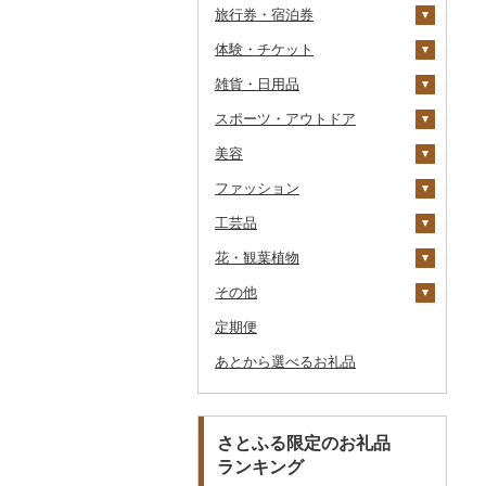
旅行券・宿泊券
パスタ
鍋
塩
季節・空調家電
シュウマイ
カレー
体験・チケット
ひやむぎ
ピザ
醤油
キッチン家電
旅行券
コロッケ
シチュー
肉
雑貨・日用品
そうめん
レトルト
味噌
照明器具
宿泊券
PayPay商品券
その他惣菜
魚
JTBふるさと旅行クー
ポン（Eメール発行）
スポーツ・アウトドア
その他麺
スープ
酢
パソコン・周辺機器
食事券
家具・インテリア
その他鍋
JTBふるさと旅行券
美容
豆腐・納豆
だし
TV・オーディオ・カメラ
温泉・サウナ・スパ利用
寝具
ゴルフ
タンス
（紙券）
券
ファッション
漬物
食用油
美容・健康家電
タオル
釣り
スキンケア
豆腐
机・テーブル
布団
ゴルフボール
その他旅行券
水族館
工芸品
缶詰・瓶詰
はちみつ
カー用品
文房具・印鑑
サイクリング
シャンプー・リンス
鞄・バッグ
納豆
梅干
えごま油
椅子・チェア・ソファ
枕
泉州タオル
ゴルフクラブ
化粧水・乳液・美容液
動物園
花・観葉植物
乾物
ドレッシング
時計
食器
アウトドア・キャンプ
石鹸・ボディーソープ
洋服
織物
キムチ
肉
オリーブオイル
その他家具・インテリ
毛布
その他タオル
ボールペン
ゴルフウェア
洗顔
トートバッグ・ショル
釣り
ア
ダーバッグ
その他
燻製（スモーク）
その他調味料
その他家電
キッチン用品
その他スポーツ
入浴剤
和服
陶器・漆器
観葉植物・苗木
その他漬物
魚
ごま油
タオルケット
ノート・ファイル
グラス・カップ
その他ゴルフ
その他スキンケア
女性・レディース
本場奄美大島紬
ダイビング
キャリーバッグ・スー
定期便
おせち
日用品
アロマ
靴・履物
その他装飾品・工芸品
花
地域サービス
果物
その他食用油
みりん
その他寝具
印鑑
タンブラー
包丁
ウェア・ユニフォーム
男性・メンズ
その他織物
信楽焼
ツケース
スキーチケット・リフト
あとから選べるお礼品
その他加工品
楽器・器材
プロテイン
アクセサリー
盆栽・その他
その他
ジャム
ケチャップ
その他文房具
箸
フライパン
洗剤
その他スポーツ
子供・ベビー
靴・シューズ
唐津焼
数珠
胡蝶蘭
券
その他鞄・バッグ
本・CD・DVD
その他美容
その他服飾小物
その他缶詰・瓶詰
こしょう
スプーン・フォーク・
鍋
トイレットペーパー
その他洋服
スリッパ・下駄・草履
ペンダント・ネックレ
備前焼
工芸品
造花・プリザーブドフ
ゴルフプレー券
ナイフ
ス
ラワー
おもちゃ・ぬいぐるみ
その他調味料
まな板
ティッシュ
その他靴・履物
財布
美濃焼
播州そろばん
花火大会チケット
GDOふるさとゴルフ
さとふる限定のお礼品
皿・椀
ピアス・イヤリング
その他花
プレークーポン
ランキング
ご当地キャラクター
土鍋
その他日用品
ショール・ストール
村上木彫堆朱
美濃和紙
カタログギフト
弁当箱
真珠・パール