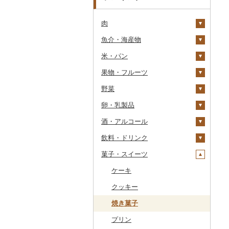
肉
魚介・海産物
牛肉（精肉）
米・パン
牛肉（加工品）
カニ
ステーキ
果物・フルーツ
豚肉（精肉）
エビ
米
すき焼き
ハンバーグ
ズワイガニ
野菜
豚肉（加工品）
いくら
雑穀
ぶどう・マスカット
しゃぶしゃぶ
もつ鍋
ステーキ
タラバガニ
甘エビ
精米
卵・乳製品
鶏肉
うに
餅
いちご
いも
焼肉
ローストビーフ
すき焼き
ハンバーグ
毛ガニ
ボタンエビ
無洗米
巨峰
酒・アルコール
鹿肉
明太子・たらこ
その他穀物加工品
りんご
トマト
卵
牛タン
ビーフジャーキー
しゃぶしゃぶ
もつ鍋
鶏肉（精肉）
かにしゃぶ
伊勢海老
玄米
ナガノパープル
じゃがいも
飲料・ドリンク
馬肉
その他魚卵
パン
もも
玉ねぎ
チーズ
ビール・発泡酒
和牛
その他牛肉（加工品）
焼肉
ハム
ハム・ソーセージ
その他カニ
その他エビ
明太子
金芽米
ピオーネ
さつまいも
フルーツトマト
菓子・スイーツ
羊肉・ラム肉（ジンギス
貝
メロン
ねぎ
ヨーグルト
日本酒
水・ミネラルウォーター
黒毛和牛
アグー豚
ソーセージ・ウインナ
唐揚げ
たらこ
数の子
ゆめぴりか
デラウェア
その他いも
ミニトマト
ビール
カン）
ー
うなぎ
さくらんぼ
とうもろこし
牛乳
焼酎
コーヒー・コーヒー豆
ケーキ
白老牛
その他豚肉（精肉）
中津からあげ
からすみ
帆立（ホタテ）
つや姫
シャインマスカット
その他トマト
発泡酒
純米大吟醸
鴨肉
ベーコン・サラミ
鮮魚
梨
根菜
バター
梅酒
茶
クッキー
仙台牛
水炊き
キャビア
鮑（アワビ）
コシヒカリ
その他ぶどう・マスカ
地ビール・クラフトビ
純米吟醸
芋焼酎
飲料
猪肉
その他豚肉（加工品）
ット
ール
イカ・タコ
マンゴー
アスパラガス
その他乳製品
泡盛
果汁飲料
焼き菓子
米沢牛
地鶏
その他魚卵
牡蠣（カキ）
鮭・サーモン
はえぬき
和梨
人参
大吟醸
麦焼酎
コーヒー豆
飲料
その他肉・加工品
海苔・海藻
みかん・柑橘
豆
ワイン
紅茶
プリン
山形牛
赤鶏さつま
あさり
マグロ
イカ
さがびより
洋梨・ラフランス
大根
吟醸
米焼酎
粉
茶葉・ティーバッグ
りんごジュース