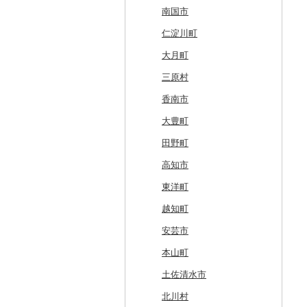
奥尻町
外ヶ浜町
北上市
女川町
鹿角市
戸沢村
三春町
笠間市
芳賀町
藤岡市
日高市
東庄町
多摩市
横須賀市
村上市
早川町
立科町
高山市
熱海市
蒲郡市
名張市
南山城村
松原市
養父市
斑鳩町
紀の川市
新庄村
安芸高田市
佐那河内村
南国市
網走市
つがる市
平泉町
気仙沼市
大仙市
舟形町
本宮市
行方市
野木町
邑楽町
蓮田市
館山市
稲城市
三浦市
妙高市
南部町
東御市
郡上市
掛川市
東郷町
東員町
京都市
柏原市
南あわじ市
平群町
上富田町
高梁市
北島町
仁淀川町
浦河町
弘前市
洋野町
美里町
八郎潟町
最上町
柳津町
結城市
板倉町
川越市
大網白里市
世田谷区
大磯町
聖籠町
昭和町
中野市
白川村
伊豆の国市
犬山市
玉城町
舞鶴市
羽曳野市
洲本市
黒滝村
白浜町
勝央町
吉野川市
大月町
広尾町
鰺ヶ沢町
大船渡市
松島町
真室川町
鮫川村
城里町
嬬恋村
宮代町
一宮町
日の出町
箱根町
刈羽村
甲府市
豊丘村
御嵩町
小山町
弥富市
和束町
大阪府（府庁）
猪名川町
御所市
由良町
倉敷市
三原村
中札内村
むつ市
山田町
大和町
寒河江市
福島市
水戸市
草津町
吉見町
佐倉市
板橋区
横浜市
湯沢町
甲州市
売木村
海津市
森町
東海市
八幡市
吹田市
尼崎市
上牧町
すさみ町
矢掛町
香南市
滝川市
田舎館村
大槌町
大郷町
西川町
新地町
鉾田市
高崎市
東松山市
木更津市
渋谷区
茅ヶ崎市
新潟市
丹波山村
小諸市
関ケ原町
川根本町
新城市
京田辺市
河南町
加西市
明日香村
日高町
鏡野町
大豊町
比布町
青森県（県庁）
南三陸町
高畠町
葛尾村
桜川市
群馬県（県庁）
入間市
茂原市
千代田区
川崎市
木曽町
七宗町
富士市
春日井市
向日市
和泉市
宝塚市
吉野町
有田川町
田野町
鶴居村
三沢市
仙台市
山形市
三島町
石岡市
大泉町
志木市
野田市
新宿区
厚木市
箕輪町
笠松町
御前崎市
瀬戸市
高槻市
淡路市
奈良市
印南町
高知市
釧路市
西目屋村
大河原町
三川町
桑折町
茨城県（県庁）
長野原町
北本市
山武市
江東区
海老名市
駒ヶ根市
東白川村
東伊豆町
大府市
豊中市
丹波篠山市
大和郡山市
和歌山県（県庁）
東洋町
苫前町
角田市
大江町
矢吹町
坂東市
中之条町
桶川市
鴨川市
青梅市
相模原市
王滝村
土岐市
西伊豆町
半田市
箕面市
香美町
野迫川村
みなべ町
越知町
当別町
涌谷町
米沢市
国見町
小美玉市
加須市
印西市
国立市
座間市
千曲市
岐阜県（県庁）
清水町
あま市
太子町
芦屋市
葛城市
かつらぎ町
安芸市
占冠村
東松島市
檜枝岐村
日立市
三郷市
神崎町
品川区
二宮町
辰野町
下呂市
南伊豆町
岩倉市
岬町
神戸市
三宅町
田辺市
本山町
上士幌町
喜多方市
大子町
八潮市
船橋市
福生市
茅野市
多治見市
松崎町
小牧市
千早赤阪村
川西市
生駒市
北山村
土佐清水市
平取町
南相馬市
鹿嶋市
越生町
千葉市
小平市
喬木村
垂井町
湖西市
愛西市
東大阪市
三田市
東吉野村
串本町
北川村