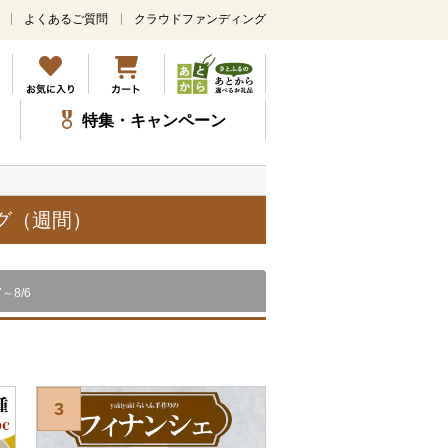
よくあるご質問
クラウドファンディング
メ
イ
ン
コ
ン
特集・キャンペーン
テ
ン
ツ
に
ス
グ（週間）
キ
ッ
プ
7～8/6
3