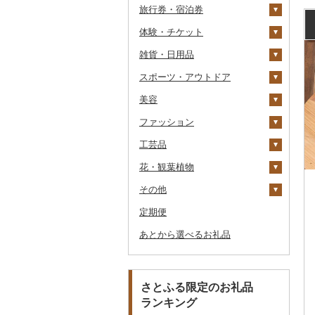
旅行券・宿泊券
パスタ
鍋
塩
季節・空調家電
シュウマイ
カレー
体験・チケット
ひやむぎ
ピザ
醤油
キッチン家電
旅行券
コロッケ
シチュー
肉
雑貨・日用品
そうめん
レトルト
味噌
照明器具
宿泊券
PayPay商品券
その他惣菜
魚
JTBふるさと旅行クー
ポン（Eメール発行）
スポーツ・アウトドア
その他麺
スープ
酢
パソコン・周辺機器
食事券
家具・インテリア
その他鍋
JTBふるさと旅行券
美容
豆腐・納豆
だし
TV・オーディオ・カメラ
温泉・サウナ・スパ利用
寝具
ゴルフ
タンス
（紙券）
券
ファッション
漬物
食用油
美容・健康家電
タオル
釣り
スキンケア
豆腐
机・テーブル
布団
ゴルフボール
その他旅行券
水族館
工芸品
缶詰・瓶詰
はちみつ
カー用品
文房具・印鑑
サイクリング
シャンプー・リンス
鞄・バッグ
納豆
梅干
えごま油
椅子・チェア・ソファ
枕
泉州タオル
ゴルフクラブ
化粧水・乳液・美容液
動物園
花・観葉植物
乾物
ドレッシング
時計
食器
アウトドア・キャンプ
石鹸・ボディーソープ
洋服
織物
キムチ
肉
オリーブオイル
その他家具・インテリ
毛布
その他タオル
ボールペン
ゴルフウェア
洗顔
トートバッグ・ショル
釣り
ア
ダーバッグ
その他
燻製（スモーク）
その他調味料
その他家電
キッチン用品
その他スポーツ
入浴剤
和服
陶器・漆器
観葉植物・苗木
その他漬物
魚
ごま油
タオルケット
ノート・ファイル
グラス・カップ
その他ゴルフ
その他スキンケア
女性・レディース
本場奄美大島紬
ダイビング
キャリーバッグ・スー
定期便
おせち
日用品
アロマ
靴・履物
その他装飾品・工芸品
花
地域サービス
果物
その他食用油
みりん
その他寝具
印鑑
タンブラー
包丁
ウェア・ユニフォーム
男性・メンズ
その他織物
信楽焼
ツケース
スキーチケット・リフト
あとから選べるお礼品
その他加工品
楽器・器材
プロテイン
アクセサリー
盆栽・その他
その他
ジャム
ケチャップ
その他文房具
箸
フライパン
洗剤
その他スポーツ
子供・ベビー
靴・シューズ
唐津焼
数珠
胡蝶蘭
券
その他鞄・バッグ
本・CD・DVD
その他美容
その他服飾小物
その他缶詰・瓶詰
こしょう
スプーン・フォーク・
鍋
トイレットペーパー
その他洋服
スリッパ・下駄・草履
ペンダント・ネックレ
備前焼
工芸品
造花・プリザーブドフ
ゴルフプレー券
ナイフ
ス
ラワー
おもちゃ・ぬいぐるみ
その他調味料
まな板
ティッシュ
その他靴・履物
財布
美濃焼
播州そろばん
花火大会チケット
GDOふるさとゴルフ
さとふる限定のお礼品
皿・椀
ピアス・イヤリング
その他花
プレークーポン
ランキング
ご当地キャラクター
土鍋
その他日用品
ショール・ストール
村上木彫堆朱
美濃和紙
カタログギフト
弁当箱
真珠・パール