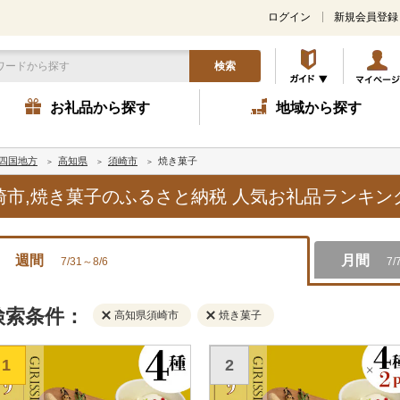
ログイン
新規会員登録
検索
お礼品から探す
地域から探す
四国地方
高知県
須崎市
焼き菓子
須崎市,焼き菓子のふるさと納税 人気お礼品ランキン
週間
月間
7/31～8/6
7/
検索条件：
高知県須崎市
焼き菓子
1
2