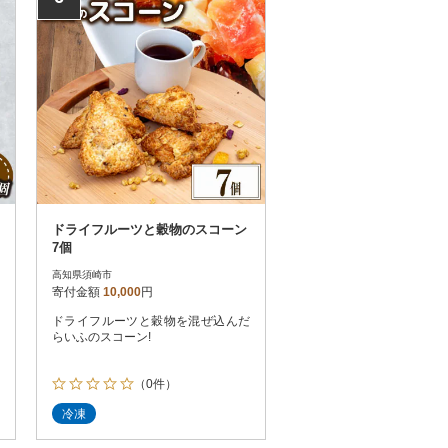
ドライフルーツと穀物のスコーン
7個
高知県須崎市
寄付金額
10,000
円
ドライフルーツと穀物を混ぜ込んだ
らいふのスコーン!
（0件）
冷凍