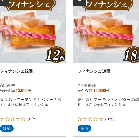
フィナンシェ12個
フィナンシェ18個
高知県須崎市
高知県須崎市
寄付金額
13,000
円
寄付金額
16,000
円
香り高いアーモンドとバターの調
香り高いアーモンドとバターの調
和、まさに極上フィナンシェ
和、まさに極上フィナンシェ
（0件）
（0件）
冷凍
冷凍