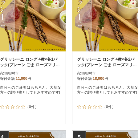
グリッシーニ ロング 4種×各1パ
グリッシーニ ロング 4種×各2パ
ック(プレーン ごま ローズマリー
ック(プレーン ごま ローズマリー
ブラックペッパー)
ブラックペッパー)
高知県須崎市
高知県須崎市
寄付金額
11,000
円
寄付金額
18,000
円
自分へのご褒美はもちろん、大切な
自分へのご褒美はもちろん、大切な
方への贈り物としてもおすすめです!
方への贈り物としてもおすすめです!
（0件）
（0件）
4
5