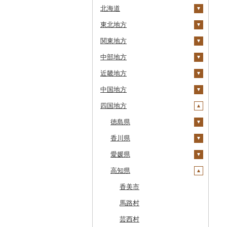
北海道
東北地方
安平町
関東地方
八雲町
青森県
中部地方
鹿部町
岩手県
茨城県
十和田市
近畿地方
江差町
宮城県
栃木県
新潟県
大鰐町
宮古市
土浦市
中国地方
白老町
秋田県
群馬県
富山県
三重県
南部町
軽米町
柴田町
取手市
那須塩原市
十日町市
四国地方
せたな町
山形県
埼玉県
石川県
滋賀県
鳥取県
五戸町
岩手町
色麻町
大潟村
つくば市
市貝町
榛東村
弥彦村
射水市
鈴鹿市
旭川市
福島県
千葉県
福井県
京都府
島根県
徳島県
藤崎町
矢巾町
丸森町
横手市
村山市
稲敷市
塩谷町
下仁田町
春日部市
阿賀町
氷見市
羽咋市
伊賀市
長浜市
鳥取県（県庁）
森町
東京都
山梨県
大阪府
岡山県
香川県
六ヶ所村
釜石市
大衡村
能代市
尾花沢市
天栄村
潮来市
上三川町
玉村町
蕨市
勝浦市
出雲崎町
朝日町
七尾市
美浜町
木曽岬町
高島市
宮津市
米子市
雲南市
阿波市
稚内市
神奈川県
長野県
兵庫県
広島県
愛媛県
東北町
野田村
加美町
小坂町
上山市
広野町
五霞町
佐野市
安中市
戸田市
袖ケ浦市
八王子市
魚沼市
高岡市
白山市
小浜市
富士吉田市
多気町
草津市
伊根町
茨木市
大山町
海士町
津山市
牟岐町
高松市
標津町
岐阜県
奈良県
山口県
高知県
三戸町
普代村
利府町
仙北市
河北町
鏡石町
北茨城市
真岡市
川場村
毛呂山町
我孫子市
日野市
南足柄市
佐渡市
魚津市
穴水町
越前町
甲斐市
高森町
松阪市
近江八幡市
与謝野町
豊能町
上郡町
琴浦町
津和野町
西粟倉村
安芸太田町
那賀町
直島町
今治市
清里町
静岡県
和歌山県
東通村
一戸町
白石市
井川町
酒田市
須賀川市
境町
高根沢町
昭和村
久喜市
長柄町
昭島市
松田町
燕市
砺波市
輪島市
若狭町
山梨市
御代田町
養老町
桑名市
竜王町
福知山市
枚方市
神河町
曽爾村
日野町
飯南町
久米南町
世羅町
柳井市
三好市
さぬき市
鬼北町
香美市
北斗市
愛知県
黒石市
陸前高田市
登米市
潟上市
新庄市
小野町
かすみがうら市
大田原市
甘楽町
ふじみ野市
芝山町
武蔵村山市
大井町
南魚沼市
入善町
中能登町
鯖江市
富士川町
飯田市
八百津町
下田市
志摩市
甲賀市
亀岡市
河内長野市
小野市
河合町
湯浅町
鳥取市
安来市
真庭市
大竹市
平生町
鳴門市
多度津町
西予市
馬路村
留萌市
おいらせ町
紫波町
山元町
三種町
長井市
棚倉町
牛久市
栃木市
明和町
川島町
八千代市
葛飾区
中井町
関川村
黒部市
石川県（県庁）
高浜町
大月市
青木村
池田町
静岡市
清須市
明和町
湖南市
城陽市
泉佐野市
太子町
宇陀市
有田市
北栄町
知夫村
新見市
廿日市市
山口県（県庁）
藍住町
三豊市
八幡浜市
芸西村