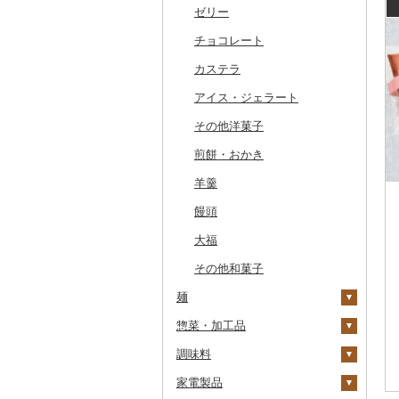
干物
すいか
きのこ
ウイスキー
その他飲料・ジュース
ゼリー
常陸牛
その他鶏肉
しじみ
イワシ
タコ
海苔
あきたこまち
みかん
自然薯
その他日本酒
黒糖焼酎
白ワイン
ドリップ
静岡茶
みかんジュース（オレ
飲料
ンジジュース）
その他魚介・加工品
キウイ
その他野菜
リキュール・洋酒
チョコレート
上州牛
サザエ
カツオ
わかめ
ししゃも
ひとめぼれ
レモン
レンコン
しいたけ
その他焼酎
赤ワイン
足柄茶
茶葉・ティーバッグ
野菜ジュース
その他果汁飲料
柿（カキ）
甘酒
カステラ
飛騨牛
はまぐり
金目鯛
ひじき
その他干物
しらす・ちりめん
ミルキークィーン
不知火・デコポン
にんにく・生姜
松茸
山菜
シャンパン・スパーク
知覧茶
炭酸飲料
リングワイン
ドライフルーツ
ノンアルコール
アイス・ジェラート
近江牛
その他貝
クエ
その他海苔・海藻
かまぼこ・練り製品
ななつぼし
せとか
その他根菜
その他きのこ
かぼちゃ
八女茶
豆乳
その他ワイン
その他果物
その他酒
その他洋菓子
神戸牛・神戸ビーフ
くじら
その他魚介・加工品
その他米
文旦
干し柿
茄子
その他茶
その他飲料・ジュース
煎餅・おかき
但馬牛
サバ
まどんな
干し芋
びわ
レタス
羊羹
土佐あかうし
さんま
ポンカン
その他ドライフルーツ
ブルーベリー
その他野菜
饅頭
佐賀牛
鯛
その他柑橘
パイナップル
大福
長崎和牛
のどぐろ
栗
その他和菓子
あか牛
ふぐ
その他果物
麺
宮崎牛
ブリ
惣菜・加工品
ラーメン
その他牛肉（精肉）
ほっけ
調味料
うどん
惣菜
その他鮮魚
家電製品
そば
カレー・シチュー
砂糖
餃子