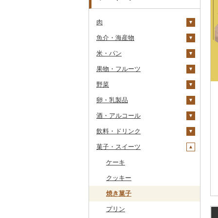
肉
魚介・海産物
牛肉（精肉）
米・パン
牛肉（加工品）
カニ
ステーキ
果物・フルーツ
豚肉（精肉）
エビ
米
すき焼き
ハンバーグ
ズワイガニ
野菜
豚肉（加工品）
いくら
雑穀
ぶどう・マスカット
しゃぶしゃぶ
もつ鍋
ステーキ
タラバガニ
甘エビ
精米
卵・乳製品
鶏肉
うに
餅
いちご
いも
焼肉
ローストビーフ
すき焼き
ハンバーグ
毛ガニ
ボタンエビ
無洗米
巨峰
酒・アルコール
鹿肉
明太子・たらこ
その他穀物加工品
りんご
トマト
卵
牛タン
ビーフジャーキー
しゃぶしゃぶ
もつ鍋
鶏肉（精肉）
かにしゃぶ
伊勢海老
玄米
ナガノパープル
じゃがいも
飲料・ドリンク
馬肉
その他魚卵
パン
もも
玉ねぎ
チーズ
ビール・発泡酒
和牛
その他牛肉（加工品）
焼肉
ハム
ハム・ソーセージ
その他カニ
その他エビ
明太子
金芽米
ピオーネ
さつまいも
フルーツトマト
菓子・スイーツ
羊肉・ラム肉（ジンギス
貝
メロン
ねぎ
ヨーグルト
日本酒
水・ミネラルウォーター
黒毛和牛
アグー豚
ソーセージ・ウインナ
唐揚げ
たらこ
数の子
ゆめぴりか
デラウェア
その他いも
ミニトマト
ビール
カン）
ー
うなぎ
さくらんぼ
とうもろこし
牛乳
焼酎
コーヒー・コーヒー豆
ケーキ
白老牛
その他豚肉（精肉）
中津からあげ
からすみ
帆立（ホタテ）
つや姫
シャインマスカット
その他トマト
発泡酒
純米大吟醸
鴨肉
ベーコン・サラミ
鮮魚
梨
根菜
バター
梅酒
茶
クッキー
仙台牛
水炊き
キャビア
鮑（アワビ）
コシヒカリ
その他ぶどう・マスカ
地ビール・クラフトビ
純米吟醸
芋焼酎
飲料
猪肉
その他豚肉（加工品）
ット
ール
イカ・タコ
マンゴー
アスパラガス
その他乳製品
泡盛
果汁飲料
焼き菓子
米沢牛
地鶏
その他魚卵
牡蠣（カキ）
鮭・サーモン
はえぬき
和梨
人参
大吟醸
麦焼酎
コーヒー豆
飲料
その他肉・加工品
海苔・海藻
みかん・柑橘
豆
ワイン
紅茶
プリン
山形牛
赤鶏さつま
あさり
マグロ
イカ
さがびより
洋梨・ラフランス
大根
吟醸
米焼酎
粉
茶葉・ティーバッグ
りんごジュース