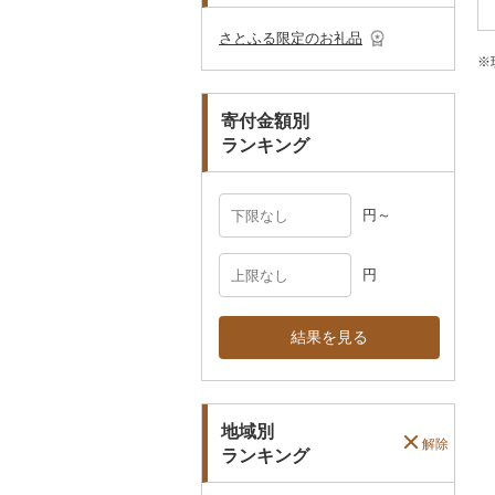
その他のゴルフプレー
ベビー用品
その他キッチン用品
ネクタイ・ベルト
その他陶器・漆器
民芸品
その他体験・チケット
券
その他食器
その他アクセサリー
さとふる限定のお礼品
ペット用品
マフラー・手袋
※
防災グッズ
その他服飾小物
寄付金額別
その他雑貨
ランキング
円～
円
結果を見る
地域別
解除
ランキング