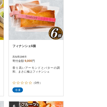
フィナンシェ6個
高知県須崎市
寄付金額
9,000
円
香り高いアーモンドとバターの調
和、まさに極上フィナンシェ
（0件）
冷凍
6