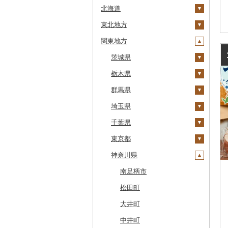
北海道
東北地方
安平町
関東地方
八雲町
青森県
鹿部町
岩手県
茨城県
十和田市
江差町
宮城県
栃木県
大鰐町
宮古市
土浦市
白老町
秋田県
群馬県
南部町
軽米町
柴田町
取手市
那須塩原市
せたな町
山形県
埼玉県
五戸町
岩手町
色麻町
大潟村
つくば市
市貝町
榛東村
旭川市
福島県
千葉県
藤崎町
矢巾町
丸森町
横手市
村山市
稲敷市
塩谷町
下仁田町
春日部市
森町
東京都
六ヶ所村
釜石市
大衡村
能代市
尾花沢市
天栄村
潮来市
上三川町
玉村町
蕨市
勝浦市
稚内市
神奈川県
東北町
野田村
加美町
小坂町
上山市
広野町
五霞町
佐野市
安中市
戸田市
袖ケ浦市
八王子市
標津町
三戸町
普代村
利府町
仙北市
河北町
鏡石町
北茨城市
真岡市
川場村
毛呂山町
我孫子市
日野市
南足柄市
清里町
東通村
一戸町
白石市
井川町
酒田市
須賀川市
境町
高根沢町
昭和村
久喜市
長柄町
昭島市
松田町
北斗市
黒石市
陸前高田市
登米市
潟上市
新庄市
小野町
かすみがうら市
大田原市
甘楽町
ふじみ野市
芝山町
武蔵村山市
大井町
留萌市
おいらせ町
紫波町
山元町
三種町
長井市
棚倉町
牛久市
栃木市
明和町
川島町
八千代市
葛飾区
中井町