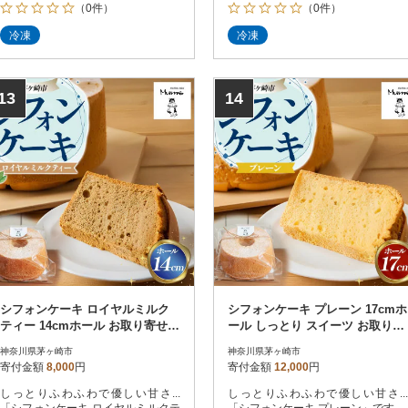
（0件）
（0件）
冷凍
冷凍
13
14
シフォンケーキ ロイヤルミルク
シフォンケーキ プレーン 17cmホ
ティー 14cmホール お取り寄せグ
ール しっとり スイーツ お取り寄
ルメ しっとり ふわふわ
せ しっとり ふわふわ
神奈川県茅ヶ崎市
神奈川県茅ヶ崎市
寄付金額
8,000
円
寄付金額
12,000
円
しっとりふわふわで優しい甘さ...
しっとりふわふわで優しい甘さ...
「シフォンケーキ ロイヤルミルクテ
「シフォンケーキ プレーン」です。