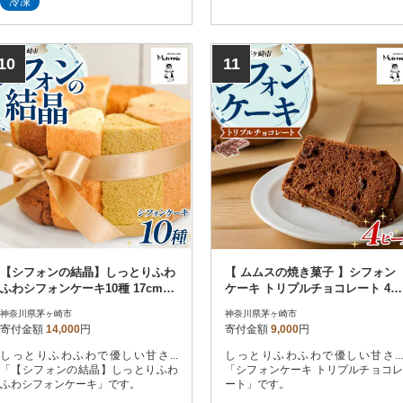
冷凍
10
11
【シフォンの結晶】しっとりふわ
【 ムムスの焼き菓子 】シフォン
ふわシフォンケーキ10種 17cmホ
ケーキ トリプルチョコレート 4ピ
ール アソート 食べ比べ
ースセット
神奈川県茅ヶ崎市
神奈川県茅ヶ崎市
寄付金額
14,000
円
寄付金額
9,000
円
しっとりふわふわで優しい甘さ...
しっとりふわふわで優しい甘さ...
「【シフォンの結晶】しっとりふわ
「シフォンケーキ トリプルチョコレ
ふわシフォンケーキ」です。
ート」です。