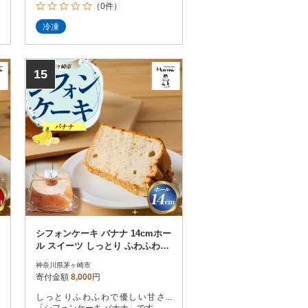
（0件）
冷凍
15
シフォンケーキ バナナ 14cmホー
ル スイーツ しっとり ふわふわ
お取り寄せグルメ ギフト
神奈川県茅ヶ崎市
寄付金額
8,000
円
しっとりふわふわで優しい甘さ...
「シフォンケーキ バナナ」です。