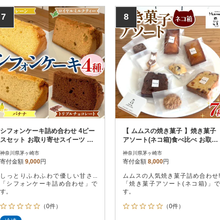
7
8
シフォンケーキ詰め合わせ 4ピー
【 ムムスの焼き菓子 】焼き菓子
スセット お取り寄せスイーツ し
アソート(ネコ箱)食べ比べ お取り
っとり ふわふわ
寄せグルメ 個包装
神奈川県茅ヶ崎市
神奈川県茅ヶ崎市
寄付金額
9,000
円
寄付金額
8,000
円
しっとりふわふわで優しい甘さ...
ムムスの人気焼き菓子詰め合わせ!
「シフォンケーキ詰め合わせ」で
「焼き菓子アソート(ネコ箱)」で
す。
す。
（0件）
（0件）