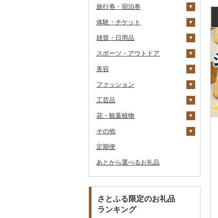
旅行券・宿泊券
パスタ
鍋
塩
季節・空調家電
シュウマイ
カレー
体験・チケット
ひやむぎ
ピザ
醤油
キッチン家電
旅行券
コロッケ
シチュー
肉
雑貨・日用品
そうめん
レトルト
味噌
照明器具
宿泊券
PayPay商品券
その他惣菜
魚
JTBふるさと旅行クー
ポン（Eメール発行）
スポーツ・アウトドア
その他麺
スープ
酢
パソコン・周辺機器
食事券
家具・インテリア
その他鍋
JTBふるさと旅行券
美容
豆腐・納豆
だし
TV・オーディオ・カメラ
温泉・サウナ・スパ利用
寝具
ゴルフ
タンス
（紙券）
券
ファッション
漬物
食用油
美容・健康家電
タオル
釣り
スキンケア
豆腐
机・テーブル
布団
ゴルフボール
その他旅行券
水族館
工芸品
缶詰・瓶詰
はちみつ
カー用品
文房具・印鑑
サイクリング
シャンプー・リンス
鞄・バッグ
納豆
梅干
えごま油
椅子・チェア・ソファ
枕
泉州タオル
ゴルフクラブ
化粧水・乳液・美容液
動物園
花・観葉植物
乾物
ドレッシング
時計
食器
アウトドア・キャンプ
石鹸・ボディーソープ
洋服
織物
キムチ
肉
オリーブオイル
その他家具・インテリ
毛布
その他タオル
ボールペン
ゴルフウェア
洗顔
トートバッグ・ショル
釣り
ア
ダーバッグ
その他
燻製（スモーク）
その他調味料
その他家電
キッチン用品
その他スポーツ
入浴剤
和服
陶器・漆器
観葉植物・苗木
その他漬物
魚
ごま油
タオルケット
ノート・ファイル
グラス・カップ
その他ゴルフ
その他スキンケア
女性・レディース
本場奄美大島紬
ダイビング
キャリーバッグ・スー
定期便
おせち
日用品
アロマ
靴・履物
その他装飾品・工芸品
花
地域サービス
果物
その他食用油
みりん
その他寝具
印鑑
タンブラー
包丁
ウェア・ユニフォーム
男性・メンズ
その他織物
信楽焼
ツケース
スキーチケット・リフト
あとから選べるお礼品
その他加工品
楽器・器材
プロテイン
アクセサリー
盆栽・その他
その他
ジャム
ケチャップ
その他文房具
箸
フライパン
洗剤
その他スポーツ
子供・ベビー
靴・シューズ
唐津焼
数珠
胡蝶蘭
券
その他鞄・バッグ
本・CD・DVD
その他美容
その他服飾小物
その他缶詰・瓶詰
こしょう
スプーン・フォーク・
鍋
トイレットペーパー
その他洋服
スリッパ・下駄・草履
ペンダント・ネックレ
備前焼
工芸品
造花・プリザーブドフ
ゴルフプレー券
ナイフ
ス
ラワー
おもちゃ・ぬいぐるみ
その他調味料
まな板
ティッシュ
その他靴・履物
財布
美濃焼
播州そろばん
花火大会チケット
GDOふるさとゴルフ
さとふる限定のお礼品
皿・椀
ピアス・イヤリング
その他花
プレークーポン
ランキング
ご当地キャラクター
土鍋
その他日用品
ショール・ストール
村上木彫堆朱
美濃和紙
カタログギフト
弁当箱
真珠・パール