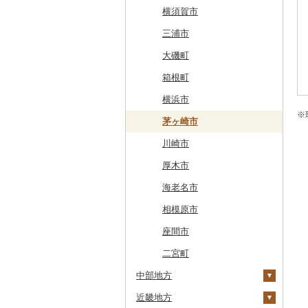
奥尻町
外ヶ浜町
北上市
女川町
鹿角市
戸沢村
三春町
笠間市
芳賀町
藤岡市
日高市
東庄町
多摩市
横須賀市
網走市
つがる市
平泉町
気仙沼市
大仙市
舟形町
本宮市
行方市
野木町
邑楽町
蓮田市
館山市
稲城市
三浦市
浦河町
弘前市
洋野町
美里町
八郎潟町
最上町
柳津町
結城市
板倉町
川越市
大網白里市
世田谷区
大磯町
広尾町
鰺ヶ沢町
大船渡市
松島町
真室川町
鮫川村
城里町
嬬恋村
宮代町
一宮町
日の出町
箱根町
中札内村
むつ市
山田町
大和町
寒河江市
福島市
水戸市
草津町
吉見町
佐倉市
板橋区
横浜市
※
滝川市
田舎館村
大槌町
大郷町
西川町
新地町
鉾田市
高崎市
東松山市
木更津市
渋谷区
茅ヶ崎市
比布町
青森県（県庁）
南三陸町
高畠町
葛尾村
桜川市
群馬県（県庁）
入間市
茂原市
千代田区
川崎市
鶴居村
三沢市
仙台市
山形市
三島町
石岡市
大泉町
志木市
野田市
新宿区
厚木市
釧路市
西目屋村
大河原町
三川町
桑折町
茨城県（県庁）
長野原町
北本市
山武市
江東区
海老名市
苫前町
角田市
大江町
矢吹町
坂東市
中之条町
桶川市
鴨川市
青梅市
相模原市
当別町
涌谷町
米沢市
国見町
小美玉市
加須市
印西市
国立市
座間市
占冠村
東松島市
檜枝岐村
日立市
三郷市
神崎町
品川区
二宮町
中部地方
上士幌町
喜多方市
大子町
八潮市
船橋市
福生市
近畿地方
平取町
新潟県
南相馬市
鹿嶋市
越生町
千葉市
小平市