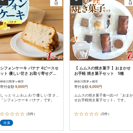
シフォンケーキ バナナ 4ピースセ
【 ムムスの焼き菓子 】おまかせ
ット 優しい甘さ お取り寄せグル
お手軽 焼き菓子セット 5種
メ しっとり ふわふわ
神奈川県茅ヶ崎市
神奈川県茅ヶ崎市
寄付金額
9,000
円
寄付金額
6,000
円
しっとりふわふわで優しい甘さ...
ムムスの焼き菓子食べ比べ! 「おまか
「シフォンケーキ バナナ」です。
せお手軽焼き菓子セット」です。
（0件）
（0件）
冷凍