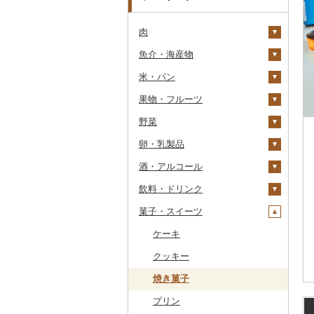
肉
魚介・海産物
牛肉（精肉）
米・パン
牛肉（加工品）
カニ
ステーキ
果物・フルーツ
豚肉（精肉）
エビ
米
すき焼き
ハンバーグ
ズワイガニ
野菜
豚肉（加工品）
いくら
雑穀
ぶどう・マスカット
しゃぶしゃぶ
もつ鍋
ステーキ
タラバガニ
甘エビ
精米
卵・乳製品
鶏肉
うに
餅
いちご
いも
焼肉
ローストビーフ
すき焼き
ハンバーグ
毛ガニ
ボタンエビ
無洗米
巨峰
酒・アルコール
鹿肉
明太子・たらこ
その他穀物加工品
りんご
トマト
卵
牛タン
ビーフジャーキー
しゃぶしゃぶ
もつ鍋
鶏肉（精肉）
かにしゃぶ
伊勢海老
玄米
ナガノパープル
じゃがいも
飲料・ドリンク
馬肉
その他魚卵
パン
もも
玉ねぎ
チーズ
ビール・発泡酒
和牛
その他牛肉（加工品）
焼肉
ハム
ハム・ソーセージ
その他カニ
その他エビ
明太子
金芽米
ピオーネ
さつまいも
フルーツトマト
菓子・スイーツ
羊肉・ラム肉（ジンギス
貝
メロン
ねぎ
ヨーグルト
日本酒
水・ミネラルウォーター
黒毛和牛
アグー豚
ソーセージ・ウインナ
唐揚げ
たらこ
数の子
ゆめぴりか
デラウェア
その他いも
ミニトマト
ビール
カン）
ー
うなぎ
さくらんぼ
とうもろこし
牛乳
焼酎
コーヒー・コーヒー豆
ケーキ
白老牛
その他豚肉（精肉）
中津からあげ
からすみ
帆立（ホタテ）
つや姫
シャインマスカット
その他トマト
発泡酒
純米大吟醸
鴨肉
ベーコン・サラミ
鮮魚
梨
根菜
バター
梅酒
茶
クッキー
仙台牛
水炊き
キャビア
鮑（アワビ）
コシヒカリ
その他ぶどう・マスカ
地ビール・クラフトビ
純米吟醸
芋焼酎
飲料
猪肉
その他豚肉（加工品）
ット
ール
イカ・タコ
マンゴー
アスパラガス
その他乳製品
泡盛
果汁飲料
焼き菓子
米沢牛
地鶏
その他魚卵
牡蠣（カキ）
鮭・サーモン
はえぬき
和梨
人参
大吟醸
麦焼酎
コーヒー豆
飲料
その他肉・加工品
海苔・海藻
みかん・柑橘
豆
ワイン
紅茶
プリン
山形牛
赤鶏さつま
あさり
マグロ
イカ
さがびより
洋梨・ラフランス
大根
吟醸
米焼酎
粉
茶葉・ティーバッグ
りんごジュース