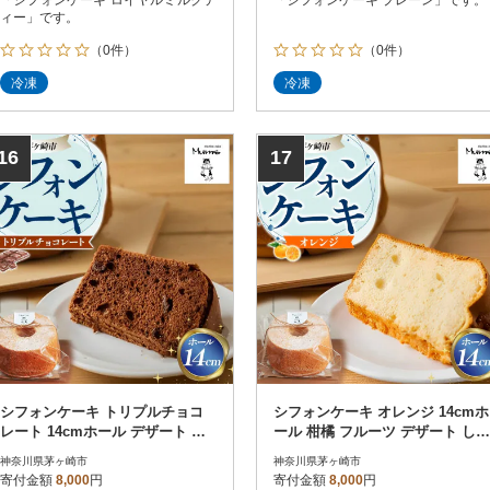
ィー」です。
（0件）
（0件）
冷凍
冷凍
16
17
シフォンケーキ トリプルチョコ
シフォンケーキ オレンジ 14cmホ
レート 14cmホール デザート し
ール 柑橘 フルーツ デザート しっ
っとり ふわふわ
とり ふわふわ
神奈川県茅ヶ崎市
神奈川県茅ヶ崎市
寄付金額
8,000
円
寄付金額
8,000
円