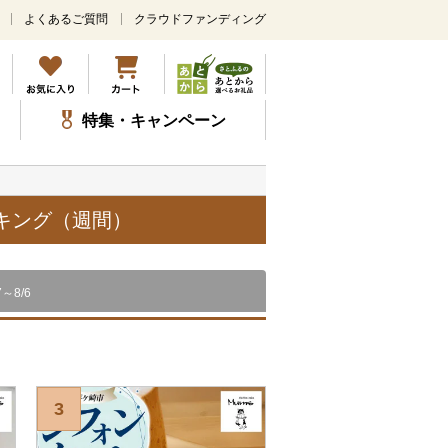
よくあるご質問
クラウドファンディング
メ
イ
ン
コ
ン
特集・キャンペーン
テ
ン
ツ
に
ス
ンキング（週間）
キ
ッ
プ
7～8/6
3