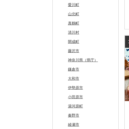
白糠町
鶴田町
滝沢市
名取市
藤里町
小国町
古殿町
常陸太田市
日光市
沼田市
上里町
横芝光町
小金井市
愛川町
釧路町
階上町
住田町
川崎町
湯沢市
南陽市
昭和村
つくばみらい市
小山市
桐生市
川口市
多古町
墨田区
山北町
名寄市
深浦町
葛巻町
村田町
大館市
中山町
下郷町
下妻市
宇都宮市
吉岡町
飯能市
白子町
東久留米市
真鶴町
美唄市
青森市
花巻市
栗原市
由利本荘市
庄内町
西郷村
茨城町
栃木県（県庁）
太田市
長瀞町
栄町
利島村
清川村
厚岸町
田子町
岩泉町
富谷市
にかほ市
大石田町
二本松市
神栖市
那珂川町
高山村
羽生市
香取市
瑞穂町
開成町
南富良野町
新郷村
田野畑村
岩沼市
羽後町
川西町
猪苗代町
常総市
茂木町
みどり市
小鹿野町
習志野市
大島町
藤沢市
上富良野町
横浜町
盛岡市
七ヶ宿町
秋田県（県庁）
鶴岡市
川俣町
東海村
那須烏山市
千代田町
坂戸市
銚子市
府中市
神奈川県（県庁）
和寒町
野辺地町
遠野市
大崎市
秋田市
山形県（県庁）
郡山市
美浦村
矢板市
みなかみ町
鳩山町
君津市
国分寺市
鎌倉市
紋別市
佐井村
奥州市
塩竈市
男鹿市
金山町
西会津町
大洗町
さくら市
片品村
埼玉県（県庁）
旭市
東村山市
大和市
乙部町
六戸町
雫石町
石巻市
美郷町
東根市
玉川村
河内町
足利市
富岡市
神川町
南房総市
中央区
伊勢原市
根室市
五所川原市
岩手県（県庁）
多賀城市
東成瀬村
飯豊町
いわき市
ひたちなか市
那須町
館林市
東秩父村
八街市
あきる野市
小田原市
三笠市
平川市
一関市
宮城県（県庁）
五城目町
鮭川村
南会津町
龍ケ崎市
鹿沼市
伊勢崎市
横瀬町
東金市
中野区
湯河原町
東川町
蓬田村
久慈市
亘理町
北秋田市
大蔵村
田村市
守谷市
下野市
東吾妻町
三芳町
九十九里町
荒川区
秦野市
厚真町
中泊町
西和賀町
蔵王町
八峰町
山辺町
磐梯町
常陸大宮市
益子町
前橋市
幸手市
いすみ市
北区
綾瀬市