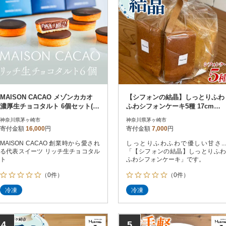
MAISON CACAO メゾンカカオ
【シフォンの結晶】しっとりふわ
濃厚生チョコタルト 6個セット(3
ふわシフォンケーキ5種 17cmサ
種×各2個) 冷凍配送
イズ 食べ比べ グルメ ギフト
神奈川県茅ヶ崎市
神奈川県茅ヶ崎市
寄付金額
16,000
円
寄付金額
7,000
円
MAISON CACAO 創業時から愛され
しっとりふわふわで優しい甘さ...
る代表スイーツ リッチ生チョコタル
「【シフォンの結晶】しっとりふわ
ト
ふわシフォンケーキ」です。
（0件）
（0件）
冷凍
冷凍
4
5