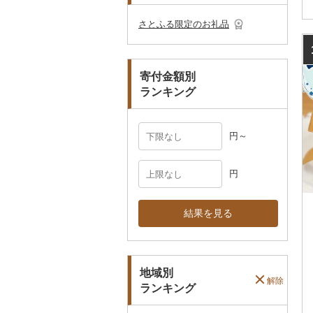
その他のゴルフプレー
ベビー用品
その他キッチン用品
ネクタイ・ベルト
その他陶器・漆器
民芸品
その他体験・チケット
券
その他食器
その他アクセサリー
さとふる限定のお礼品
ペット用品
マフラー・手袋
防災グッズ
その他服飾小物
寄付金額別
その他雑貨
ランキング
円～
円
結果を見る
地域別
解除
ランキング