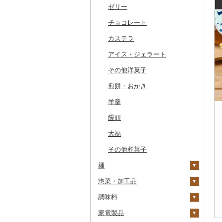
干物
すいか
きのこ
ウイスキー
その他飲料・ジュース
ゼリー
常陸牛
その他鶏肉
しじみ
イワシ
タコ
海苔
あきたこまち
みかん
自然薯
その他日本酒
黒糖焼酎
白ワイン
ドリップ
静岡茶
みかんジュース（オレ
飲料
ンジジュース）
その他魚介・加工品
キウイ
その他野菜
リキュール・洋酒
チョコレート
上州牛
サザエ
カツオ
わかめ
ししゃも
ひとめぼれ
レモン
レンコン
しいたけ
その他焼酎
赤ワイン
足柄茶
茶葉・ティーバッグ
野菜ジュース
その他果汁飲料
柿（カキ）
甘酒
カステラ
飛騨牛
はまぐり
金目鯛
ひじき
その他干物
しらす・ちりめん
ミルキークィーン
不知火・デコポン
にんにく・生姜
松茸
山菜
シャンパン・スパーク
知覧茶
炭酸飲料
リングワイン
ドライフルーツ
ノンアルコール
アイス・ジェラート
近江牛
その他貝
クエ
その他海苔・海藻
かまぼこ・練り製品
ななつぼし
せとか
その他根菜
その他きのこ
かぼちゃ
八女茶
豆乳
その他ワイン
その他果物
その他酒
その他洋菓子
神戸牛・神戸ビーフ
くじら
その他魚介・加工品
その他米
文旦
干し柿
茄子
その他茶
その他飲料・ジュース
煎餅・おかき
但馬牛
サバ
まどんな
干し芋
びわ
レタス
羊羹
土佐あかうし
さんま
ポンカン
その他ドライフルーツ
ブルーベリー
その他野菜
饅頭
佐賀牛
鯛
その他柑橘
パイナップル
大福
長崎和牛
のどぐろ
栗
その他和菓子
あか牛
ふぐ
その他果物
麺
宮崎牛
ブリ
惣菜・加工品
ラーメン
その他牛肉（精肉）
ほっけ
調味料
うどん
惣菜
その他鮮魚
家電製品
そば
カレー・シチュー
砂糖
餃子