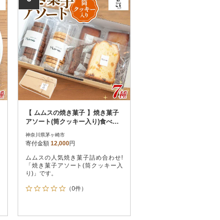
【 ムムスの焼き菓子 】焼き菓子
アソート(筒クッキー入り)食べ比
べ 個包装 お取り寄せグルメ
神奈川県茅ヶ崎市
寄付金額
12,000
円
ムムスの人気焼き菓子詰め合わせ!
「焼き菓子アソート(筒クッキー入
り)」です。
（0件）