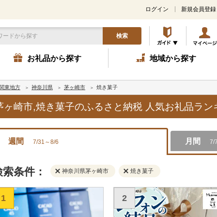
ログイン
新規会員登録
検索
お礼品から探す
地域から探す
関東地方
神奈川県
茅ヶ崎市
焼き菓子
県茅ヶ崎市,焼き菓子のふるさと納税 人気お礼品ラ
週間
月間
7/31～8/6
7/
検索条件：
神奈川県茅ヶ崎市
焼き菓子
1
2