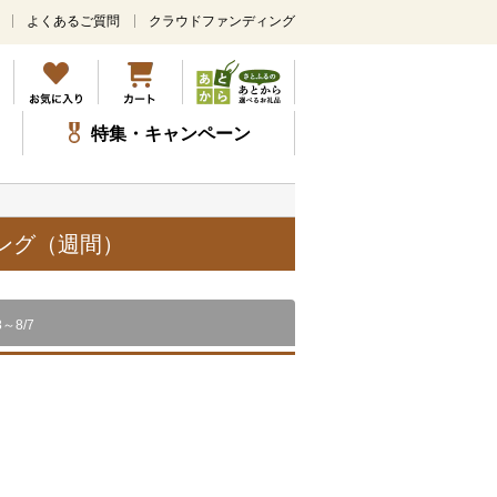
よくあるご質問
クラウドファンディング
メ
イ
ン
コ
ン
特集・キャンペーン
テ
ン
ツ
に
ス
キング（週間）
キ
ッ
プ
8～8/7