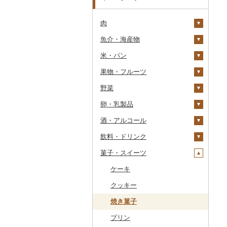
肉
魚介・海産物
牛肉（精肉）
米・パン
牛肉（加工品）
カニ
ステーキ
果物・フルーツ
豚肉（精肉）
エビ
米
すき焼き
ハンバーグ
ズワイガニ
野菜
豚肉（加工品）
いくら
雑穀
ぶどう・マスカット
しゃぶしゃぶ
もつ鍋
ステーキ
タラバガニ
甘エビ
精米
卵・乳製品
鶏肉
うに
餅
いちご
いも
焼肉
ローストビーフ
すき焼き
ハンバーグ
毛ガニ
ボタンエビ
無洗米
巨峰
酒・アルコール
鹿肉
明太子・たらこ
その他穀物加工品
りんご
トマト
卵
牛タン
ビーフジャーキー
しゃぶしゃぶ
もつ鍋
鶏肉（精肉）
かにしゃぶ
伊勢海老
玄米
ナガノパープル
じゃがいも
飲料・ドリンク
馬肉
その他魚卵
パン
もも
玉ねぎ
チーズ
ビール・発泡酒
和牛
その他牛肉（加工品）
焼肉
ハム
ハム・ソーセージ
その他カニ
その他エビ
明太子
金芽米
ピオーネ
さつまいも
フルーツトマト
菓子・スイーツ
羊肉・ラム肉（ジンギス
貝
メロン
ねぎ
ヨーグルト
日本酒
水・ミネラルウォーター
黒毛和牛
アグー豚
ソーセージ・ウインナ
唐揚げ
たらこ
数の子
ゆめぴりか
デラウェア
その他いも
ミニトマト
ビール
カン）
ー
うなぎ
さくらんぼ
とうもろこし
牛乳
焼酎
コーヒー・コーヒー豆
ケーキ
白老牛
その他豚肉（精肉）
中津からあげ
からすみ
帆立（ホタテ）
つや姫
シャインマスカット
その他トマト
発泡酒
純米大吟醸
鴨肉
ベーコン・サラミ
鮮魚
梨
根菜
バター
梅酒
茶
クッキー
仙台牛
水炊き
キャビア
鮑（アワビ）
コシヒカリ
その他ぶどう・マスカ
地ビール・クラフトビ
純米吟醸
芋焼酎
飲料
猪肉
その他豚肉（加工品）
ット
ール
イカ・タコ
マンゴー
アスパラガス
その他乳製品
泡盛
果汁飲料
焼き菓子
米沢牛
地鶏
その他魚卵
牡蠣（カキ）
鮭・サーモン
はえぬき
和梨
人参
大吟醸
麦焼酎
コーヒー豆
飲料
その他肉・加工品
海苔・海藻
みかん・柑橘
豆
ワイン
紅茶
プリン
山形牛
赤鶏さつま
あさり
マグロ
イカ
さがびより
洋梨・ラフランス
大根
吟醸
米焼酎
粉
茶葉・ティーバッグ
りんごジュース