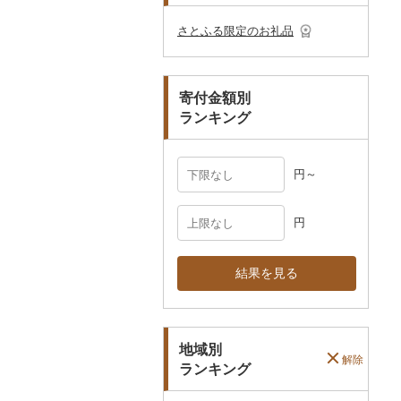
その他のゴルフプレー
ベビー用品
その他キッチン用品
ネクタイ・ベルト
その他陶器・漆器
民芸品
その他体験・チケット
券
その他食器
その他アクセサリー
さとふる限定のお礼品
ペット用品
マフラー・手袋
防災グッズ
その他服飾小物
寄付金額別
その他雑貨
ランキング
円～
円
結果を見る
地域別
解除
ランキング