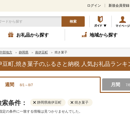
ログイン
新規会員登録
検索
お礼品から探す
地域から探す
中部地方
静岡県
南伊豆町
焼き菓子
南伊豆町,焼き菓子のふるさと納税 人気お礼品ラン
週間
月間
8/1～8/7
7/
検索条件：
静岡県南伊豆町
焼き菓子
指定の条件に一致する情報は見つかりませんでした。