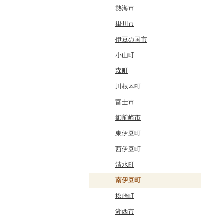
奥尻町
外ヶ浜町
北上市
女川町
鹿角市
戸沢村
三春町
笠間市
芳賀町
藤岡市
日高市
東庄町
多摩市
横須賀市
村上市
早川町
立科町
高山市
熱海市
網走市
つがる市
平泉町
気仙沼市
大仙市
舟形町
本宮市
行方市
野木町
邑楽町
蓮田市
館山市
稲城市
三浦市
妙高市
南部町
東御市
郡上市
掛川市
浦河町
弘前市
洋野町
美里町
八郎潟町
最上町
柳津町
結城市
板倉町
川越市
大網白里市
世田谷区
大磯町
聖籠町
昭和町
中野市
白川村
伊豆の国市
広尾町
鰺ヶ沢町
大船渡市
松島町
真室川町
鮫川村
城里町
嬬恋村
宮代町
一宮町
日の出町
箱根町
刈羽村
甲府市
豊丘村
御嵩町
小山町
中札内村
むつ市
山田町
大和町
寒河江市
福島市
水戸市
草津町
吉見町
佐倉市
板橋区
横浜市
湯沢町
甲州市
売木村
海津市
森町
滝川市
田舎館村
大槌町
大郷町
西川町
新地町
鉾田市
高崎市
東松山市
木更津市
渋谷区
茅ヶ崎市
新潟市
丹波山村
小諸市
関ケ原町
川根本町
比布町
青森県（県庁）
南三陸町
高畠町
葛尾村
桜川市
群馬県（県庁）
入間市
茂原市
千代田区
川崎市
木曽町
七宗町
富士市
鶴居村
三沢市
仙台市
山形市
三島町
石岡市
大泉町
志木市
野田市
新宿区
厚木市
箕輪町
笠松町
御前崎市
釧路市
西目屋村
大河原町
三川町
桑折町
茨城県（県庁）
長野原町
北本市
山武市
江東区
海老名市
駒ヶ根市
東白川村
東伊豆町
苫前町
角田市
大江町
矢吹町
坂東市
中之条町
桶川市
鴨川市
青梅市
相模原市
王滝村
土岐市
西伊豆町
当別町
涌谷町
米沢市
国見町
小美玉市
加須市
印西市
国立市
座間市
千曲市
岐阜県（県庁）
清水町
占冠村
東松島市
檜枝岐村
日立市
三郷市
神崎町
品川区
二宮町
辰野町
下呂市
南伊豆町
上士幌町
喜多方市
大子町
八潮市
船橋市
福生市
茅野市
多治見市
松崎町
平取町
南相馬市
鹿嶋市
越生町
千葉市
小平市
喬木村
垂井町
湖西市