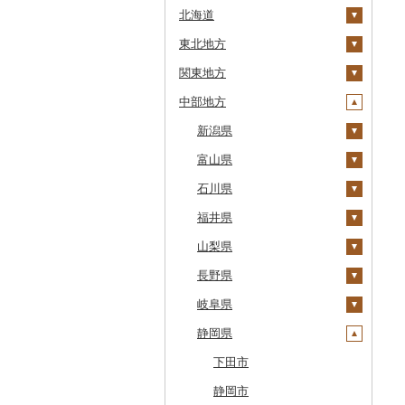
北海道
東北地方
安平町
関東地方
八雲町
青森県
中部地方
鹿部町
岩手県
茨城県
十和田市
江差町
宮城県
栃木県
新潟県
大鰐町
宮古市
土浦市
白老町
秋田県
群馬県
富山県
南部町
軽米町
柴田町
取手市
那須塩原市
十日町市
せたな町
山形県
埼玉県
石川県
五戸町
岩手町
色麻町
大潟村
つくば市
市貝町
榛東村
弥彦村
射水市
旭川市
福島県
千葉県
福井県
藤崎町
矢巾町
丸森町
横手市
村山市
稲敷市
塩谷町
下仁田町
春日部市
阿賀町
氷見市
羽咋市
森町
東京都
山梨県
六ヶ所村
釜石市
大衡村
能代市
尾花沢市
天栄村
潮来市
上三川町
玉村町
蕨市
勝浦市
出雲崎町
朝日町
七尾市
美浜町
稚内市
神奈川県
長野県
東北町
野田村
加美町
小坂町
上山市
広野町
五霞町
佐野市
安中市
戸田市
袖ケ浦市
八王子市
魚沼市
高岡市
白山市
小浜市
富士吉田市
標津町
岐阜県
三戸町
普代村
利府町
仙北市
河北町
鏡石町
北茨城市
真岡市
川場村
毛呂山町
我孫子市
日野市
南足柄市
佐渡市
魚津市
穴水町
越前町
甲斐市
高森町
清里町
静岡県
東通村
一戸町
白石市
井川町
酒田市
須賀川市
境町
高根沢町
昭和村
久喜市
長柄町
昭島市
松田町
燕市
砺波市
輪島市
若狭町
山梨市
御代田町
養老町
北斗市
黒石市
陸前高田市
登米市
潟上市
新庄市
小野町
かすみがうら市
大田原市
甘楽町
ふじみ野市
芝山町
武蔵村山市
大井町
南魚沼市
入善町
中能登町
鯖江市
富士川町
飯田市
八百津町
下田市
留萌市
おいらせ町
紫波町
山元町
三種町
長井市
棚倉町
牛久市
栃木市
明和町
川島町
八千代市
葛飾区
中井町
関川村
黒部市
石川県（県庁）
高浜町
大月市
青木村
池田町
静岡市