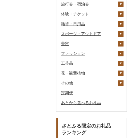
旅行券・宿泊券
パスタ
鍋
塩
季節・空調家電
シュウマイ
カレー
体験・チケット
ひやむぎ
ピザ
醤油
キッチン家電
旅行券
コロッケ
シチュー
肉
雑貨・日用品
そうめん
レトルト
味噌
照明器具
宿泊券
PayPay商品券
その他惣菜
魚
JTBふるさと旅行クー
ポン（Eメール発行）
スポーツ・アウトドア
その他麺
スープ
酢
パソコン・周辺機器
食事券
家具・インテリア
その他鍋
JTBふるさと旅行券
美容
豆腐・納豆
だし
TV・オーディオ・カメラ
温泉・サウナ・スパ利用
寝具
ゴルフ
タンス
（紙券）
券
ファッション
漬物
食用油
美容・健康家電
タオル
釣り
スキンケア
豆腐
机・テーブル
布団
ゴルフボール
その他旅行券
水族館
工芸品
缶詰・瓶詰
はちみつ
カー用品
文房具・印鑑
サイクリング
シャンプー・リンス
鞄・バッグ
納豆
梅干
えごま油
椅子・チェア・ソファ
枕
泉州タオル
ゴルフクラブ
化粧水・乳液・美容液
動物園
花・観葉植物
乾物
ドレッシング
時計
食器
アウトドア・キャンプ
石鹸・ボディーソープ
洋服
織物
キムチ
肉
オリーブオイル
その他家具・インテリ
毛布
その他タオル
ボールペン
ゴルフウェア
洗顔
トートバッグ・ショル
釣り
ア
ダーバッグ
その他
燻製（スモーク）
その他調味料
その他家電
キッチン用品
その他スポーツ
入浴剤
和服
陶器・漆器
観葉植物・苗木
その他漬物
魚
ごま油
タオルケット
ノート・ファイル
グラス・カップ
その他ゴルフ
その他スキンケア
女性・レディース
本場奄美大島紬
ダイビング
キャリーバッグ・スー
定期便
おせち
日用品
アロマ
靴・履物
その他装飾品・工芸品
花
地域サービス
果物
その他食用油
みりん
その他寝具
印鑑
タンブラー
包丁
ウェア・ユニフォーム
男性・メンズ
その他織物
信楽焼
ツケース
スキーチケット・リフト
あとから選べるお礼品
その他加工品
楽器・器材
プロテイン
アクセサリー
盆栽・その他
その他
ジャム
ケチャップ
その他文房具
箸
フライパン
洗剤
その他スポーツ
子供・ベビー
靴・シューズ
唐津焼
数珠
胡蝶蘭
券
その他鞄・バッグ
本・CD・DVD
その他美容
その他服飾小物
その他缶詰・瓶詰
こしょう
スプーン・フォーク・
鍋
トイレットペーパー
その他洋服
スリッパ・下駄・草履
ペンダント・ネックレ
備前焼
工芸品
造花・プリザーブドフ
ゴルフプレー券
ナイフ
ス
ラワー
おもちゃ・ぬいぐるみ
その他調味料
まな板
ティッシュ
その他靴・履物
財布
美濃焼
播州そろばん
花火大会チケット
GDOふるさとゴルフ
さとふる限定のお礼品
皿・椀
ピアス・イヤリング
その他花
プレークーポン
ランキング
ご当地キャラクター
土鍋
その他日用品
ショール・ストール
村上木彫堆朱
美濃和紙
カタログギフト
弁当箱
真珠・パール