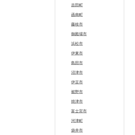
白糠町
鶴田町
滝沢市
名取市
藤里町
小国町
古殿町
常陸太田市
日光市
沼田市
上里町
横芝光町
小金井市
愛川町
新発田市
立山町
野々市市
勝山市
富士河口湖町
南箕輪村
関市
吉田町
釧路町
階上町
住田町
川崎町
湯沢市
南陽市
昭和村
つくばみらい市
小山市
桐生市
川口市
多古町
墨田区
山北町
加茂市
富山県（県庁）
能登町
福井県（県庁）
韮崎市
長野県（県庁）
瑞穂市
函南町
名寄市
深浦町
葛巻町
村田町
大館市
中山町
下郷町
下妻市
宇都宮市
吉岡町
飯能市
白子町
東久留米市
真鶴町
小千谷市
小矢部市
能美市
越前市
南アルプス市
上松町
飛騨市
藤枝市
美唄市
青森市
花巻市
栗原市
由利本荘市
庄内町
西郷村
茨城町
栃木県（県庁）
太田市
長瀞町
栄町
利島村
清川村
田上町
滑川市
津幡町
坂井市
市川三郷町
高山村
岐南町
御殿場市
厚岸町
田子町
岩泉町
富谷市
にかほ市
大石田町
二本松市
神栖市
那珂川町
高山村
羽生市
香取市
瑞穂町
開成町
五泉市
富山市
宝達志水町
あわら市
都留市
南木曽町
大野町
浜松市
南富良野町
新郷村
田野畑村
岩沼市
羽後町
川西町
猪苗代町
常総市
茂木町
みどり市
小鹿野町
習志野市
大島町
藤沢市
三条市
南砺市
金沢市
福井市
山梨県（県庁）
朝日村
山県市
伊東市
上富良野町
横浜町
盛岡市
七ヶ宿町
秋田県（県庁）
鶴岡市
川俣町
東海村
那須烏山市
千代田町
坂戸市
銚子市
府中市
神奈川県（県庁）
見附市
内灘町
大野市
道志村
長野市
羽島市
島田市
和寒町
野辺地町
遠野市
大崎市
秋田市
山形県（県庁）
郡山市
美浦村
矢板市
みなかみ町
鳩山町
君津市
国分寺市
鎌倉市
糸魚川市
かほく市
敦賀市
忍野村
根羽村
本巣市
沼津市
紋別市
佐井村
奥州市
塩竈市
男鹿市
金山町
西会津町
大洗町
さくら市
片品村
埼玉県（県庁）
旭市
東村山市
大和市
胎内市
小松市
おおい町
笛吹市
池田町
川辺町
伊豆市
乙部町
六戸町
雫石町
石巻市
美郷町
東根市
玉川村
河内町
足利市
富岡市
神川町
南房総市
中央区
伊勢原市
上越市
志賀町
永平寺町
中央市
須坂市
大垣市
裾野市
根室市
五所川原市
岩手県（県庁）
多賀城市
東成瀬村
飯豊町
いわき市
ひたちなか市
那須町
館林市
東秩父村
八街市
あきる野市
小田原市
阿賀野市
加賀市
北杜市
川上村
輪之内町
焼津市
三笠市
平川市
一関市
宮城県（県庁）
五城目町
鮭川村
南会津町
龍ケ崎市
鹿沼市
伊勢崎市
横瀬町
東金市
中野区
湯河原町
津南町
鳴沢村
信濃町
神戸町
富士宮市
東川町
蓬田村
久慈市
亘理町
北秋田市
大蔵村
田村市
守谷市
下野市
東吾妻町
三芳町
九十九里町
荒川区
秦野市
新潟県（県庁）
西桂町
南牧村
瑞浪市
河津町
厚真町
中泊町
西和賀町
蔵王町
八峰町
山辺町
磐梯町
常陸大宮市
益子町
前橋市
幸手市
いすみ市
北区
綾瀬市
柏崎市
身延町
伊那市
中津川市
袋井市