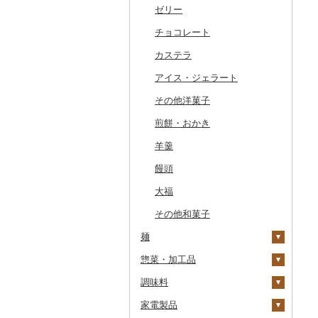
干物
すいか
きのこ
ウイスキー
その他飲料・ジュース
ゼリー
常陸牛
その他鶏肉
しじみ
イワシ
タコ
海苔
あきたこまち
みかん
自然薯
その他日本酒
黒糖焼酎
白ワイン
ドリップ
静岡茶
みかんジュース（オレ
飲料
ンジジュース）
その他魚介・加工品
キウイ
その他野菜
リキュール・洋酒
チョコレート
上州牛
サザエ
カツオ
わかめ
ししゃも
ひとめぼれ
レモン
レンコン
しいたけ
その他焼酎
赤ワイン
足柄茶
茶葉・ティーバッグ
野菜ジュース
その他果汁飲料
柿（カキ）
甘酒
カステラ
飛騨牛
はまぐり
金目鯛
ひじき
その他干物
しらす・ちりめん
ミルキークィーン
不知火・デコポン
にんにく・生姜
松茸
山菜
シャンパン・スパーク
知覧茶
炭酸飲料
リングワイン
ドライフルーツ
ノンアルコール
アイス・ジェラート
近江牛
その他貝
クエ
その他海苔・海藻
かまぼこ・練り製品
ななつぼし
せとか
その他根菜
その他きのこ
かぼちゃ
八女茶
豆乳
その他ワイン
その他果物
その他酒
その他洋菓子
神戸牛・神戸ビーフ
くじら
その他魚介・加工品
その他米
文旦
干し柿
茄子
その他茶
その他飲料・ジュース
煎餅・おかき
但馬牛
サバ
まどんな
干し芋
びわ
レタス
羊羹
土佐あかうし
さんま
ポンカン
その他ドライフルーツ
ブルーベリー
その他野菜
饅頭
佐賀牛
鯛
その他柑橘
パイナップル
大福
長崎和牛
のどぐろ
栗
その他和菓子
あか牛
ふぐ
その他果物
麺
宮崎牛
ブリ
惣菜・加工品
ラーメン
その他牛肉（精肉）
ほっけ
調味料
うどん
惣菜
その他鮮魚
家電製品
そば
カレー・シチュー
砂糖
餃子