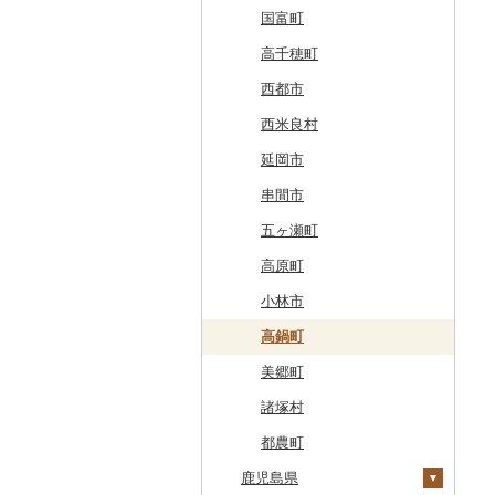
奥尻町
外ヶ浜町
北上市
女川町
鹿角市
戸沢村
三春町
笠間市
芳賀町
藤岡市
日高市
東庄町
多摩市
横須賀市
村上市
早川町
立科町
高山市
熱海市
蒲郡市
名張市
南山城村
松原市
養父市
斑鳩町
紀の川市
新庄村
安芸高田市
佐那河内村
南国市
久山町
白石町
大村市
あさぎり町
日田市
国富町
網走市
つがる市
平泉町
気仙沼市
大仙市
舟形町
本宮市
行方市
野木町
邑楽町
蓮田市
館山市
稲城市
三浦市
妙高市
南部町
東御市
郡上市
掛川市
東郷町
東員町
京都市
柏原市
南あわじ市
平群町
上富田町
高梁市
北島町
仁淀川町
大野城市
太良町
佐々町
南関町
姫島村
高千穂町
浦河町
弘前市
洋野町
美里町
八郎潟町
最上町
柳津町
結城市
板倉町
川越市
大網白里市
世田谷区
大磯町
聖籠町
昭和町
中野市
白川村
伊豆の国市
犬山市
玉城町
舞鶴市
羽曳野市
洲本市
黒滝村
白浜町
勝央町
吉野川市
大月町
宗像市
平戸市
津奈木町
玖珠町
西都市
広尾町
鰺ヶ沢町
大船渡市
松島町
真室川町
鮫川村
城里町
嬬恋村
宮代町
一宮町
日の出町
箱根町
刈羽村
甲府市
豊丘村
御嵩町
小山町
弥富市
和束町
大阪府（府庁）
猪名川町
御所市
由良町
倉敷市
三原村
水巻町
小国町
大分県（県庁）
西米良村
中札内村
むつ市
山田町
大和町
寒河江市
福島市
水戸市
草津町
吉見町
佐倉市
板橋区
横浜市
湯沢町
甲州市
売木村
海津市
森町
東海市
八幡市
吹田市
尼崎市
上牧町
すさみ町
矢掛町
香南市
岡垣町
人吉市
延岡市
滝川市
田舎館村
大槌町
大郷町
西川町
新地町
鉾田市
高崎市
東松山市
木更津市
渋谷区
茅ヶ崎市
新潟市
丹波山村
小諸市
関ケ原町
川根本町
新城市
京田辺市
河南町
加西市
明日香村
日高町
鏡野町
大豊町
豊前市
宇土市
串間市
比布町
青森県（県庁）
南三陸町
高畠町
葛尾村
桜川市
群馬県（県庁）
入間市
茂原市
千代田区
川崎市
木曽町
七宗町
富士市
春日井市
向日市
和泉市
宝塚市
吉野町
有田川町
田野町
嘉麻市
荒尾市
五ヶ瀬町
鶴居村
三沢市
仙台市
山形市
三島町
石岡市
大泉町
志木市
野田市
新宿区
厚木市
箕輪町
笠松町
御前崎市
瀬戸市
高槻市
淡路市
奈良市
印南町
高知市
筑後市
産山村
高原町
釧路市
西目屋村
大河原町
三川町
桑折町
茨城県（県庁）
長野原町
北本市
山武市
江東区
海老名市
駒ヶ根市
東白川村
東伊豆町
大府市
豊中市
丹波篠山市
大和郡山市
和歌山県（県庁）
東洋町
大木町
益城町
小林市
苫前町
角田市
大江町
矢吹町
坂東市
中之条町
桶川市
鴨川市
青梅市
相模原市
王滝村
土岐市
西伊豆町
半田市
箕面市
香美町
野迫川村
みなべ町
越知町
直方市
御船町
高鍋町
当別町
涌谷町
米沢市
国見町
小美玉市
加須市
印西市
国立市
座間市
千曲市
岐阜県（県庁）
清水町
あま市
太子町
芦屋市
葛城市
かつらぎ町
安芸市
遠賀町
山都町
美郷町
占冠村
東松島市
檜枝岐村
日立市
三郷市
神崎町
品川区
二宮町
辰野町
下呂市
南伊豆町
岩倉市
岬町
神戸市
三宅町
田辺市
本山町
大任町
阿蘇市
諸塚村
上士幌町
喜多方市
大子町
八潮市
船橋市
福生市
茅野市
多治見市
松崎町
小牧市
千早赤阪村
川西市
生駒市
北山村
土佐清水市
北九州市
合志市
都農町
平取町
鹿児島県
南相馬市
鹿嶋市
越生町
千葉市
小平市
喬木村
垂井町
湖西市
愛西市
東大阪市
三田市
東吉野村
串本町
北川村
宇美町
美里町