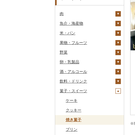
肉
魚介・海産物
牛肉（精肉）
米・パン
牛肉（加工品）
カニ
ステーキ
果物・フルーツ
豚肉（精肉）
エビ
米
すき焼き
ハンバーグ
ズワイガニ
野菜
豚肉（加工品）
いくら
雑穀
ぶどう・マスカット
しゃぶしゃぶ
もつ鍋
ステーキ
タラバガニ
甘エビ
精米
卵・乳製品
鶏肉
うに
餅
いちご
いも
焼肉
ローストビーフ
すき焼き
ハンバーグ
毛ガニ
ボタンエビ
無洗米
巨峰
酒・アルコール
鹿肉
明太子・たらこ
その他穀物加工品
りんご
トマト
卵
牛タン
ビーフジャーキー
しゃぶしゃぶ
もつ鍋
鶏肉（精肉）
かにしゃぶ
伊勢海老
玄米
ナガノパープル
じゃがいも
飲料・ドリンク
馬肉
その他魚卵
パン
もも
玉ねぎ
チーズ
ビール・発泡酒
和牛
その他牛肉（加工品）
焼肉
ハム
ハム・ソーセージ
その他カニ
その他エビ
明太子
金芽米
ピオーネ
さつまいも
フルーツトマト
菓子・スイーツ
羊肉・ラム肉（ジンギス
貝
メロン
ねぎ
ヨーグルト
日本酒
水・ミネラルウォーター
黒毛和牛
アグー豚
ソーセージ・ウインナ
唐揚げ
たらこ
数の子
ゆめぴりか
デラウェア
その他いも
ミニトマト
ビール
カン）
ー
うなぎ
さくらんぼ
とうもろこし
牛乳
焼酎
コーヒー・コーヒー豆
ケーキ
白老牛
その他豚肉（精肉）
中津からあげ
からすみ
帆立（ホタテ）
つや姫
シャインマスカット
その他トマト
発泡酒
純米大吟醸
鴨肉
ベーコン・サラミ
鮮魚
梨
根菜
バター
梅酒
茶
クッキー
仙台牛
水炊き
キャビア
鮑（アワビ）
コシヒカリ
その他ぶどう・マスカ
地ビール・クラフトビ
純米吟醸
芋焼酎
飲料
猪肉
その他豚肉（加工品）
ット
ール
イカ・タコ
マンゴー
アスパラガス
その他乳製品
泡盛
果汁飲料
焼き菓子
米沢牛
地鶏
その他魚卵
牡蠣（カキ）
鮭・サーモン
はえぬき
和梨
人参
大吟醸
麦焼酎
コーヒー豆
飲料
※
その他肉・加工品
海苔・海藻
みかん・柑橘
豆
ワイン
紅茶
プリン
山形牛
赤鶏さつま
あさり
マグロ
イカ
さがびより
洋梨・ラフランス
大根
吟醸
米焼酎
粉
茶葉・ティーバッグ
りんごジュース