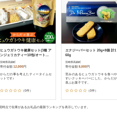
ヒュウガトウキ健康セット(3種 ア
エナジーバーセット 20g×8個 計1
ンジェリカティー10包/オートミ
60g
ールクッキー・エナジーバー各5
宮崎県高鍋町
宮崎県高鍋町
個)
寄付金額
12,000
円
寄付金額
8,000
円
からだの事を考えたティータイムセ
苦みのあるヒュウガトウキを食べや
ットです♪
すいクッキーバーにした、からだが
喜ぶお菓子です。
（0件）
（0件）
現時点で在庫があるお礼品の最新ランキングを表示しています。