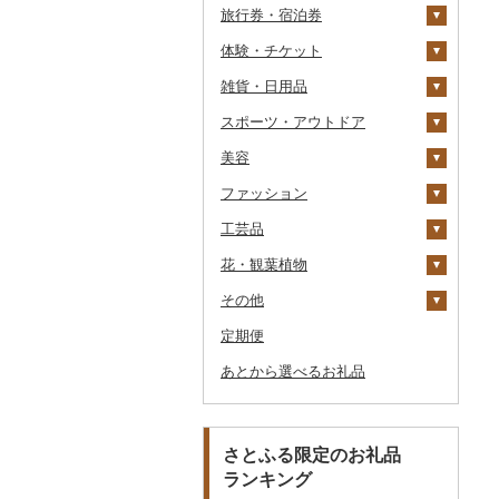
旅行券・宿泊券
パスタ
鍋
塩
季節・空調家電
シュウマイ
カレー
体験・チケット
ひやむぎ
ピザ
醤油
キッチン家電
旅行券
コロッケ
シチュー
肉
雑貨・日用品
そうめん
レトルト
味噌
照明器具
宿泊券
PayPay商品券
その他惣菜
魚
JTBふるさと旅行クー
ポン（Eメール発行）
スポーツ・アウトドア
その他麺
スープ
酢
パソコン・周辺機器
食事券
家具・インテリア
その他鍋
JTBふるさと旅行券
美容
豆腐・納豆
だし
TV・オーディオ・カメラ
温泉・サウナ・スパ利用
寝具
ゴルフ
タンス
（紙券）
券
ファッション
漬物
食用油
美容・健康家電
タオル
釣り
スキンケア
豆腐
机・テーブル
布団
ゴルフボール
その他旅行券
水族館
工芸品
缶詰・瓶詰
はちみつ
カー用品
文房具・印鑑
サイクリング
シャンプー・リンス
鞄・バッグ
納豆
梅干
えごま油
椅子・チェア・ソファ
枕
泉州タオル
ゴルフクラブ
化粧水・乳液・美容液
動物園
花・観葉植物
乾物
ドレッシング
時計
食器
アウトドア・キャンプ
石鹸・ボディーソープ
洋服
織物
キムチ
肉
オリーブオイル
その他家具・インテリ
毛布
その他タオル
ボールペン
ゴルフウェア
洗顔
トートバッグ・ショル
釣り
ア
ダーバッグ
その他
燻製（スモーク）
その他調味料
その他家電
キッチン用品
その他スポーツ
入浴剤
和服
陶器・漆器
観葉植物・苗木
その他漬物
魚
ごま油
タオルケット
ノート・ファイル
グラス・カップ
その他ゴルフ
その他スキンケア
女性・レディース
本場奄美大島紬
ダイビング
キャリーバッグ・スー
定期便
おせち
日用品
アロマ
靴・履物
その他装飾品・工芸品
花
地域サービス
果物
その他食用油
みりん
その他寝具
印鑑
タンブラー
包丁
ウェア・ユニフォーム
男性・メンズ
その他織物
信楽焼
ツケース
スキーチケット・リフト
あとから選べるお礼品
その他加工品
楽器・器材
プロテイン
アクセサリー
盆栽・その他
その他
ジャム
ケチャップ
その他文房具
箸
フライパン
洗剤
その他スポーツ
子供・ベビー
靴・シューズ
唐津焼
数珠
胡蝶蘭
券
その他鞄・バッグ
本・CD・DVD
その他美容
その他服飾小物
その他缶詰・瓶詰
こしょう
スプーン・フォーク・
鍋
トイレットペーパー
その他洋服
スリッパ・下駄・草履
ペンダント・ネックレ
備前焼
工芸品
造花・プリザーブドフ
ゴルフプレー券
ナイフ
ス
ラワー
おもちゃ・ぬいぐるみ
その他調味料
まな板
ティッシュ
その他靴・履物
財布
美濃焼
播州そろばん
花火大会チケット
GDOふるさとゴルフ
さとふる限定のお礼品
皿・椀
ピアス・イヤリング
その他花
プレークーポン
ランキング
ご当地キャラクター
土鍋
その他日用品
ショール・ストール
村上木彫堆朱
美濃和紙
カタログギフト
弁当箱
真珠・パール