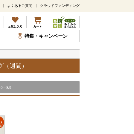
よくあるご質問
クラウドファンディング
メ
イ
ン
コ
ン
特集・キャンペーン
テ
ン
ツ
に
ス
グ（週間）
キ
ッ
プ
10～8/9