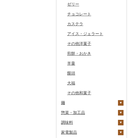
干物
すいか
きのこ
ウイスキー
その他飲料・ジュース
ゼリー
常陸牛
その他鶏肉
しじみ
イワシ
タコ
海苔
あきたこまち
みかん
自然薯
その他日本酒
黒糖焼酎
白ワイン
ドリップ
静岡茶
みかんジュース（オレ
飲料
ンジジュース）
その他魚介・加工品
キウイ
その他野菜
リキュール・洋酒
チョコレート
上州牛
サザエ
カツオ
わかめ
ししゃも
ひとめぼれ
レモン
レンコン
しいたけ
その他焼酎
赤ワイン
足柄茶
茶葉・ティーバッグ
野菜ジュース
その他果汁飲料
柿（カキ）
甘酒
カステラ
飛騨牛
はまぐり
金目鯛
ひじき
その他干物
しらす・ちりめん
ミルキークィーン
不知火・デコポン
にんにく・生姜
松茸
山菜
シャンパン・スパーク
知覧茶
炭酸飲料
リングワイン
ドライフルーツ
ノンアルコール
アイス・ジェラート
近江牛
その他貝
クエ
その他海苔・海藻
かまぼこ・練り製品
ななつぼし
せとか
その他根菜
その他きのこ
かぼちゃ
八女茶
豆乳
その他ワイン
その他果物
その他酒
その他洋菓子
神戸牛・神戸ビーフ
くじら
その他魚介・加工品
その他米
文旦
干し柿
茄子
その他茶
その他飲料・ジュース
煎餅・おかき
但馬牛
サバ
まどんな
干し芋
びわ
レタス
羊羹
土佐あかうし
さんま
ポンカン
その他ドライフルーツ
ブルーベリー
その他野菜
饅頭
佐賀牛
鯛
その他柑橘
パイナップル
大福
長崎和牛
のどぐろ
栗
その他和菓子
あか牛
ふぐ
その他果物
麺
宮崎牛
ブリ
惣菜・加工品
ラーメン
その他牛肉（精肉）
ほっけ
調味料
うどん
惣菜
その他鮮魚
家電製品
そば
カレー・シチュー
砂糖
餃子