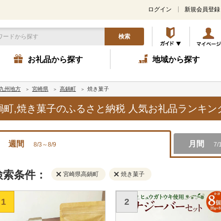
ログイン
新規会員登録
検索
お礼品から探す
地域から探す
九州地方
宮崎県
高鍋町
焼き菓子
高鍋町,焼き菓子のふるさと納税 人気お礼品ランキン
週間
月間
8/3～8/9
7/
検索条件：
宮崎県高鍋町
焼き菓子
1
2