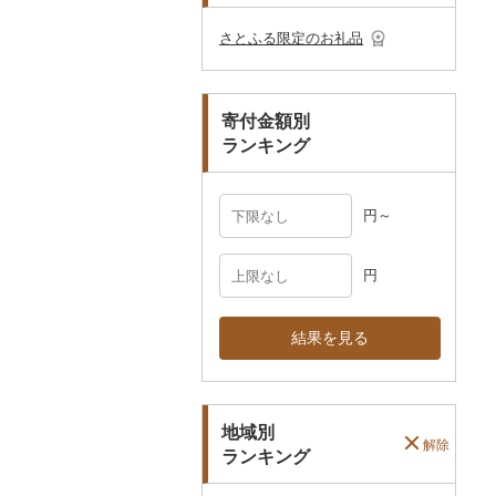
その他のゴルフプレー
ベビー用品
その他キッチン用品
ネクタイ・ベルト
その他陶器・漆器
民芸品
その他体験・チケット
券
その他食器
その他アクセサリー
さとふる限定のお礼品
ペット用品
マフラー・手袋
防災グッズ
その他服飾小物
寄付金額別
その他雑貨
ランキング
円～
円
結果を見る
地域別
解除
ランキング