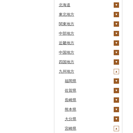
北海道
東北地方
安平町
関東地方
八雲町
青森県
中部地方
鹿部町
岩手県
茨城県
十和田市
近畿地方
江差町
宮城県
栃木県
新潟県
大鰐町
宮古市
土浦市
中国地方
白老町
秋田県
群馬県
富山県
三重県
南部町
軽米町
柴田町
取手市
那須塩原市
十日町市
四国地方
せたな町
山形県
埼玉県
石川県
滋賀県
鳥取県
五戸町
岩手町
色麻町
大潟村
つくば市
市貝町
榛東村
弥彦村
射水市
鈴鹿市
九州地方
旭川市
福島県
千葉県
福井県
京都府
島根県
徳島県
藤崎町
矢巾町
丸森町
横手市
村山市
稲敷市
塩谷町
下仁田町
春日部市
阿賀町
氷見市
羽咋市
伊賀市
長浜市
鳥取県（県庁）
森町
東京都
山梨県
大阪府
岡山県
香川県
福岡県
六ヶ所村
釜石市
大衡村
能代市
尾花沢市
天栄村
潮来市
上三川町
玉村町
蕨市
勝浦市
出雲崎町
朝日町
七尾市
美浜町
木曽岬町
高島市
宮津市
米子市
雲南市
阿波市
稚内市
神奈川県
長野県
兵庫県
広島県
愛媛県
佐賀県
東北町
野田村
加美町
小坂町
上山市
広野町
五霞町
佐野市
安中市
戸田市
袖ケ浦市
八王子市
魚沼市
高岡市
白山市
小浜市
富士吉田市
多気町
草津市
伊根町
茨木市
大山町
海士町
津山市
牟岐町
高松市
那珂川市
標津町
岐阜県
奈良県
山口県
高知県
長崎県
三戸町
普代村
利府町
仙北市
河北町
鏡石町
北茨城市
真岡市
川場村
毛呂山町
我孫子市
日野市
南足柄市
佐渡市
魚津市
穴水町
越前町
甲斐市
高森町
松阪市
近江八幡市
与謝野町
豊能町
上郡町
琴浦町
津和野町
西粟倉村
安芸太田町
那賀町
直島町
今治市
添田町
嬉野市
清里町
静岡県
和歌山県
熊本県
東通村
一戸町
白石市
井川町
酒田市
須賀川市
境町
高根沢町
昭和村
久喜市
長柄町
昭島市
松田町
燕市
砺波市
輪島市
若狭町
山梨市
御代田町
養老町
桑名市
竜王町
福知山市
枚方市
神河町
曽爾村
日野町
飯南町
久米南町
世羅町
柳井市
三好市
さぬき市
鬼北町
香美市
大刀洗町
佐賀県（県庁）
松浦市
北斗市
愛知県
大分県
黒石市
陸前高田市
登米市
潟上市
新庄市
小野町
かすみがうら市
大田原市
甘楽町
ふじみ野市
芝山町
武蔵村山市
大井町
南魚沼市
入善町
中能登町
鯖江市
富士川町
飯田市
八百津町
下田市
志摩市
甲賀市
亀岡市
河内長野市
小野市
河合町
湯浅町
鳥取市
安来市
真庭市
大竹市
平生町
鳴門市
多度津町
西予市
馬路村
朝倉市
唐津市
時津町
上天草市
留萌市
宮崎県
おいらせ町
紫波町
山元町
三種町
長井市
棚倉町
牛久市
栃木市
明和町
川島町
八千代市
葛飾区
中井町
関川村
黒部市
石川県（県庁）
高浜町
大月市
青木村
池田町
静岡市
清須市
明和町
湖南市
城陽市
泉佐野市
太子町
宇陀市
有田市
北栄町
知夫村
新見市
廿日市市
山口県（県庁）
藍住町
三豊市
八幡浜市
芸西村
苅田町
江北町
諫早市
湯前町
九重町