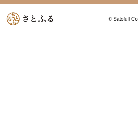
©
Satofull Co.