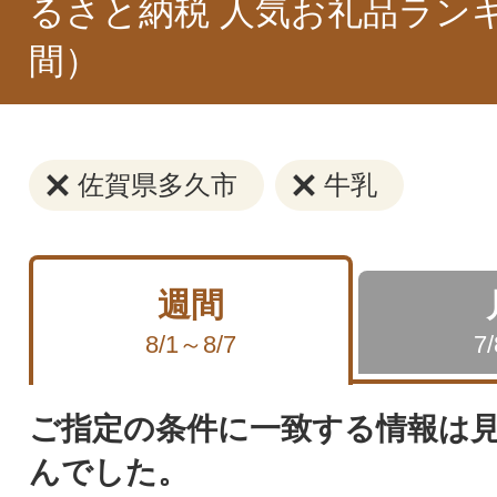
るさと納税 人気お礼品ラン
間）
佐賀県多久市
牛乳
週間
8/1～8/7
7
ご指定の条件に一致する情報は
んでした。