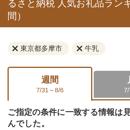
るさと納税 人気お礼品ラン
間）
東京都多摩市
牛乳
週間
7/31～8/6
7
ご指定の条件に一致する情報は
んでした。