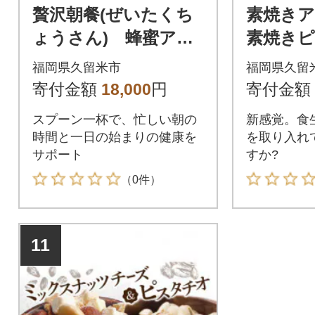
贅沢朝餐(ぜいたくち
素焼き
ょうさん) 蜂蜜アー
素焼き
モンド&ナッツ×6個セ
贅沢朝餐
福岡県久留米市
福岡県久留
ット
ょうさん
寄付金額
18,000
円
寄付金額
蜜アーモ
スプーン一杯で、忙しい朝の
新感覚。食
時間と一日の始まりの健康を
を取り入れ
サポート
すか?
（0件）
11