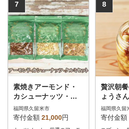
7
8
素焼きアーモンド・
贅沢朝餐
カシューナッツ・生
ょうさん
クルミ3種セット 計2.
モンド&
福岡県久留米市
福岡県久留
5kg(450g×4袋 350g×2
ット
寄付金額
21,000
円
寄付金額
袋)