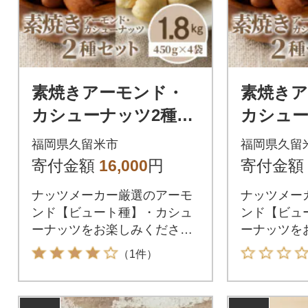
素焼きアーモンド・
素焼き
カシューナッツ2種セ
カシュー
ット 計1.8kg(450g×各
ット 計2.
福岡県久留米市
福岡県久留
2袋)
3袋)
寄付金額
16,000
円
寄付金額
ナッツメーカー厳選のアーモ
ナッツメー
ンド【ビュート種】・カシュ
ンド【ビュ
ーナッツをお楽しみくださ
ーナッツを
い。
い。
（1件）