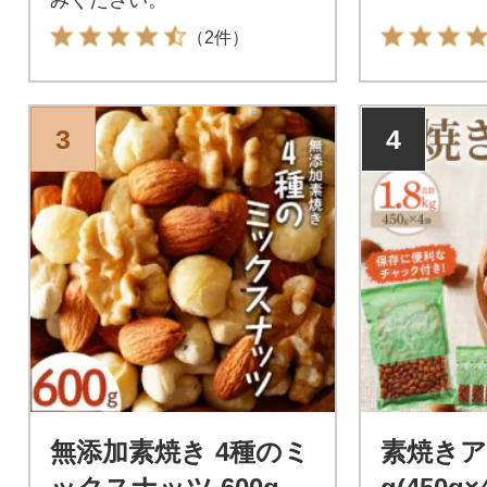
（2件）
3
4
無添加素焼き 4種のミ
素焼きア