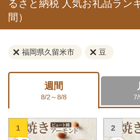
るさと納税 人気お礼品ラン
間）
福岡県久留米市
豆
週間
8/2～8/8
7
1
2