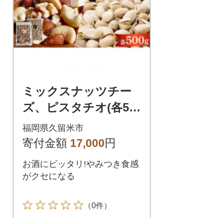
ミックスナッツチー
ズ、ピスタチオ(各50
0g)
福岡県久留米市
寄付金額
17,000
円
お酒にピッタリ!やみつき食感
がクセになる
（0件）