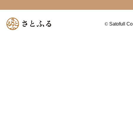
©
Satofull Co.