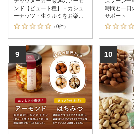
ナッツメーカー厳選のアーモ
スプーン一
ンド【ビュート種】・カシュ
時間と一日
ーナッツ・生クルミをお楽し
サポート
みください。
（0件）
9
10