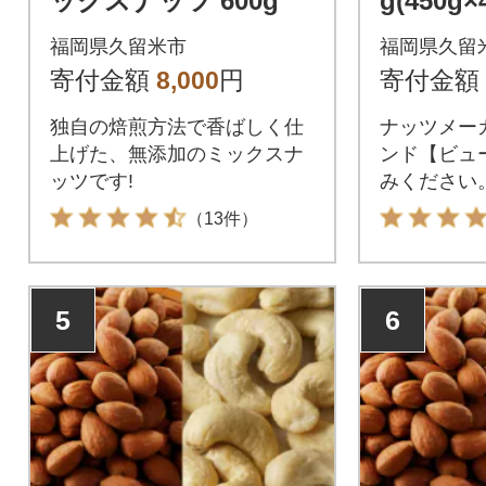
ックスナッツ 600g
g(450g×
福岡県久留米市
福岡県久留
寄付金額
8,000
円
寄付金額
独自の焙煎方法で香ばしく仕
ナッツメー
上げた、無添加のミックスナ
ンド【ビュ
ッツです!
みください
（13件）
5
6