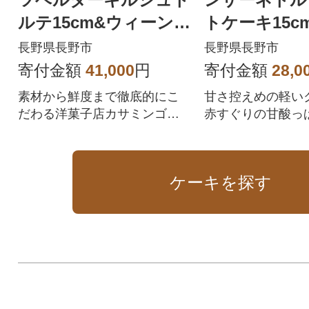
ルテ15cm&ウィーン
トケーキ15c
の銘菓ザッハトルテ12
長野県長野市
長野県長野市
cmのセット
寄付金額
41,000
円
寄付金額
28,0
素材から鮮度まで徹底的にこ
甘さ控えめの軽い
だわる洋菓子店カサミンゴ
赤すぐりの甘酸っ
ー。
セント。ふんわり
ー生地のドイツ伝
ケーキを探す