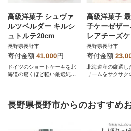
高級洋菓子 シュヴァ
高級洋菓子 
ルツベルダー キルシ
子ケーゼザー
ュトルテ20cm
レアチーズケ
ット
長野県長野市
長野県長野市
寄付金額
41,000
円
寄付金額
23,0
ドイツのショートケーキを北
北海道産の厳選し
海道の驚くほど軽い厳選純生
リームをサクサク
クリームで仕上げた逸品。
でサンドしたドイ
アチーズケーキ5
長野県長野市からのおすすめ