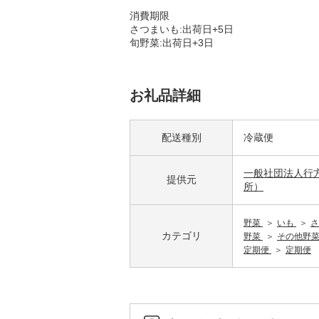
消費期限
さつまいも:出荷日+5日
旬野菜:出荷日+3日
お礼品詳細
配送種別
冷蔵便
一般社団法人行
提供元
所）
野菜
いも
さ
カテゴリ
野菜
その他野
定期便
定期便