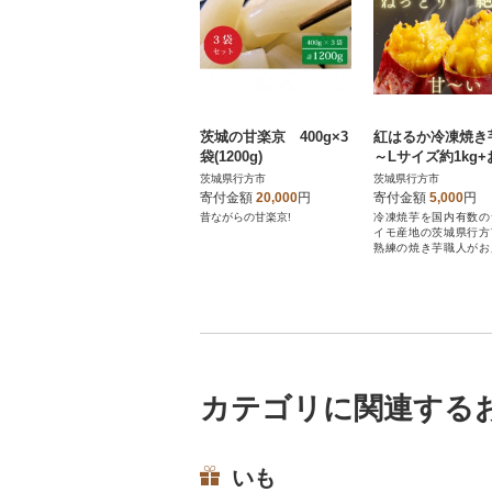
茨城の甘楽京 400g×3
紅はるか冷凍焼き
袋(1200g)
～Lサイズ約1kg+
すめ別品種冷凍焼芋
茨城県行方市
茨城県行方市
g(合計約1.2kg)
寄付金額
20,000
円
寄付金額
5,000
円
昔ながらの甘楽京!
冷凍焼芋を国内有数の
イモ産地の茨城県行方
熟練の焼き芋職人がお
ます。
カテゴリに関連する
いも