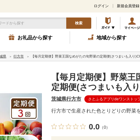
ログイン
新規会員登録
検索
お礼品から探す
地域から探す
城県
行方市
【毎月定期便】野菜王国なめがたの旬野菜の定期便(さつまいも入り)CU-1
【毎月定期便】野菜王
定期便(さつまいも入り)C
茨城県行方市
さとふるアプリdeワンストッ
行方市で生産された色とりどりの野菜を
0.0
（0）