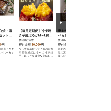
白焼・蒲
【毎月定期便】冷凍焼
爽やかな辛味 生で食
常陸牛 牛
セット各2
き芋紅はるかM～L約1k
べられる「葉しょう
3袋
g+おすすめ別品種約20
が」4kg
茨城県行方市
茨城県行方市
茨城県行方
0g全6回
00
円
寄付金額
30,000
円
寄付金額
25,000
円
寄付金額
国内産うなぎ
少し大きめM~Lサイズの行方
初夏の逸品!爽やかな辛味が特
口に入れた
食べ比べセッ
市産熟成紅はるかの冷凍焼
徴の葉ごと収穫した若採りの
うな食感と
芋。ねっとり濃密な美味しさ
柔らかい葉しょうがです
「常陸牛 
をお楽しみください。