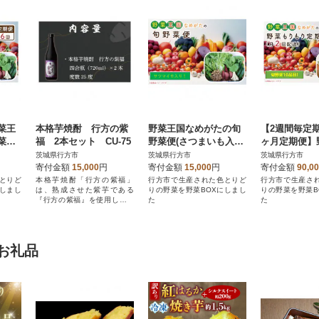
菜王
本格芋焼酎 行方の紫
野菜王国なめがたの旬
【2週間毎定
菜の
福 2本セット CU-75
野菜便(さつまいも入り)
ヶ月定期便】
入り)
CU-131
なめがたの野
茨城県行方市
茨城県行方市
茨城県行方市
り定期便 月
寄付金額
15,000
円
寄付金額
15,000
円
寄付金額
90,0
U-140全6回
とりど
本格芋焼酎「行方の紫福」
行方市で生産された色とりど
行方市で生産さ
にしまし
は、熟成させた紫芋である
りの野菜を野菜BOXにしまし
りの野菜を野菜B
『行方の紫福』を使用した本
た
た
格芋焼酎です。
お礼品