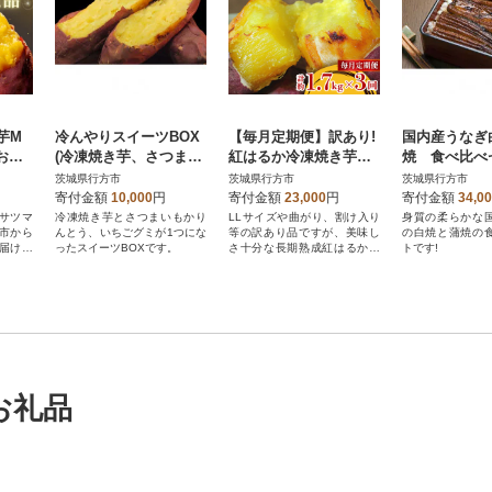
芋M
冷んやりスイーツBOX
【毎月定期便】訳あり!
国内産うなぎ
おす
(冷凍焼き芋、さつまい
紅はるか冷凍焼き芋約
焼 食べ比べ
200
もかりんとう、いちご
1.5キロ+シルクスイー
尾 合計4尾!
茨城県行方市
茨城県行方市
茨城県行方市
グミ)
ト200g 計約1.7キロ全3
寄付金額
10,000
円
寄付金額
23,000
円
寄付金額
34,0
回
サツマ
冷凍焼き芋とさつまいもかり
LLサイズや曲がり、割け入り
身質の柔らかな
市から
んとう、いちごグミが1つにな
等の訳あり品ですが、美味し
の白焼と蒲焼の
届けし
ったスイーツBOXです。
さ十分な長期熟成紅はるかの
トです!
冷凍焼き芋!
お礼品