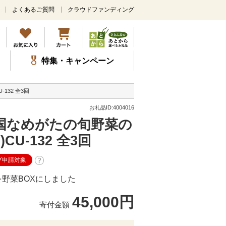
よくあるご質問
クラウドファンディング
メ
イ
ン
コ
ン
特集・キャンペーン
テ
ン
ツ
32 全3回
に
ス
お礼品ID:4004016
キ
国なめがたの旬野菜の
ッ
プ
U-132 全3回
プ申請対象
野菜BOXにしました
45,000円
寄付金額