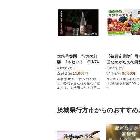
本格芋焼酎 行方の紅
【毎月定期便】野
勝 2本セット CU-74
国なめがたの旬野
定期便(さつまいも
茨城県行方市
茨城県行方市
CU-133 全6回
寄付金額
15,000
円
寄付金額
90,000
円
本格芋焼酎「行方の紅勝」
行方市で生産された色
は、熟成させた行方産の『紅
りの野菜を野菜BOX
まさり』を使用した本格芋焼
た
酎です。
茨城県行方市からのおすすめ