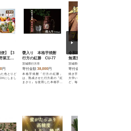
期便】【3
甕入り 本格芋焼酎
令和8年度産 訳あり・
【2週間
野菜王国
行方の紅勝 CU-77
無選別 行方台地のさ
ヶ月定期
菜もりも
つまいも 紅はるか約7
なめがた
茨城県行方市
茨城県行方市
茨城県行方
2回発送C
kg CU-55-7
り定期便月
00
円
寄付金額
38,000
円
寄付金額
10,000
円
寄付金額
141全12
れた色とりど
本格芋焼酎「行方の紅勝」
焼き芋・蒸かし芋・天ぷら・
行方市で生
OXにしまし
は、熟成させた行方産の『紅
大学いも、スイートポテトな
りの野菜を
まさり』を使用した本格芋焼
ど、毎日の食卓やおやつに幅
た
酎です。
広くお使いいただけます