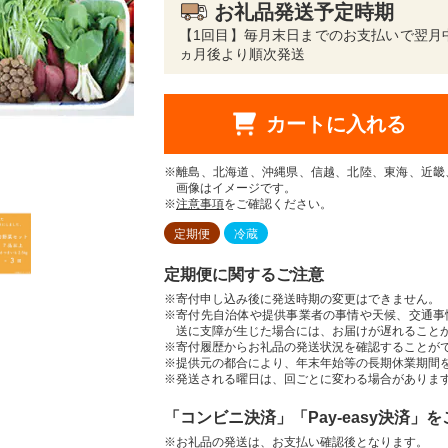
お礼品発送予定時期
【1回目】毎月末日までのお支払いで翌月
ヵ月後より順次発送
カートに入れる
※離島、北海道、沖縄県、信越、北陸、東海、近畿
画像はイメージです。
※
注意事項
をご確認ください。
定期便
冷蔵
定期便に関するご注意
※寄付申し込み後に発送時期の変更はできません。
※寄付先自治体や提供事業者の事情や天候、交通事
送に支障が生じた場合には、お届けが遅れること
※寄付履歴からお礼品の発送状況を確認することが
※提供元の都合により、年末年始等の長期休業期間
※発送される曜日は、回ごとに変わる場合がありま
「コンビニ決済」「Pay-easy決済」
※お礼品の発送は、お支払い確認後となります。