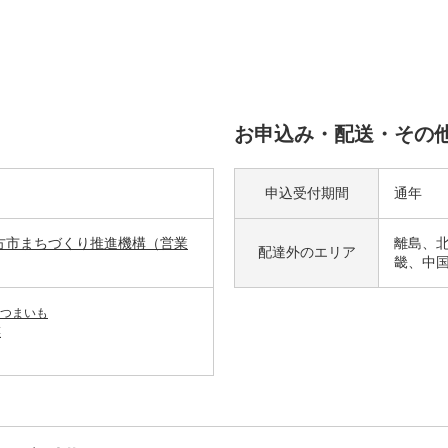
お申込み・配送・その
申込受付期間
通年
方市まちづくり推進機構（営業
離島、
配達外の
エリア
畿、中
つまいも
菜