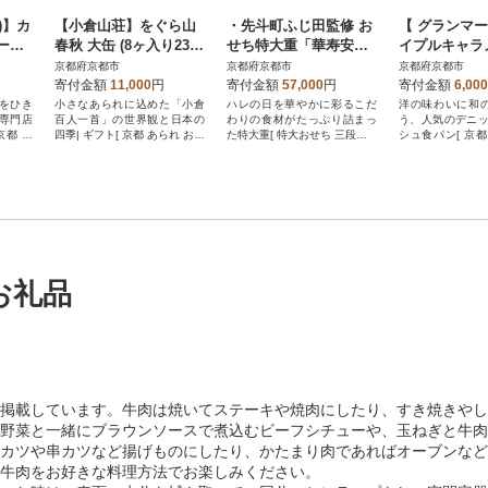
ー)】カ
【小倉山荘】をぐら山
・先斗町ふじ田監修 お
【 グランマー
ート
春秋 大缶 (8ヶ入り23
せち特大重「華寿安」5
イプルキャラ
 スイ
袋)|京都 老舗 おかき あ
～6人前|京都 本格料亭
ブルデニッシュ
京都府京都市
京都府京都市
京都府京都市
られ 人気セット お菓子
おせち 豪華 華やか 人
級食パン 人
寄付金額
11,000
円
寄付金額
57,000
円
寄付金額
6,000
気
をひき
小さなあられに込めた「小倉
ハレの日を華やかに彩るこだ
洋の味わいに和
専門店
百人一首」の世界観と日本の
わりの食材がたっぷり詰まっ
う、人気のデニッ
京都 チ
四季| ギフト[ 京都 あられ おか
た特大重[ 特大おせち 三段重 6
シュ食パン[ 京
通して世
き せんべい 人気 おすすめ お
8品 5人 6人 京料理 和洋 グル
ニッシュ専門店 
コ アイ
いしい ギフト プレゼント グ
メ おすすめ 正月 2027 お節
ラメル グルメ 
子 洋菓
ルメ 食べ比べ 詰め合わせ セ
おせち料理 お取り寄せ 通販
ギフト プレゼン
プレゼン
ット お取り寄せ ふるさと納税
送料無料 年内配送 ふるさと納
産 お取り寄せ 
送料無料
]
税 ]
ふるさと納税 ]
お礼品
掲載しています。牛肉は焼いてステーキや焼肉にしたり、すき焼きやし
野菜と一緒にブラウンソースで煮込むビーフシチューや、玉ねぎと牛肉
カツや串カツなど揚げものにしたり、かたまり肉であればオーブンなど
牛肉をお好きな料理方法でお楽しみください。