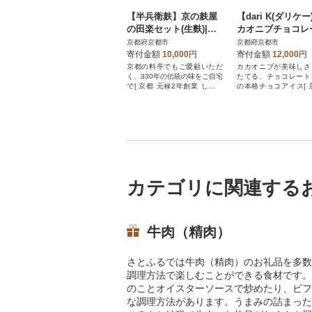
【半兵衛麸】京の麸屋
【dari K(ダリケ
の田楽セット(生麩)|京
カオニブチョコレ
都 惣菜 老舗 有名店 人
アイス(8個)| 京都
京都府京都市
京都府京都市
気
ーツ アイス 人気
寄付金額
10,000
円
寄付金額
12,000
円
京都の料亭でもご愛顧いただ
カカオニブが美味しさ
く、330年の伝統の味をご自宅
たてる、チョコレート
で[ 京都 元禄2年創業 しにせ
の本格チョコアイス[ 
お麩 麩まんじゅう 湯葉 人気
ョコレート カカオを
おすすめ グルメ ギフト プレ
界を変える 濃厚 チョ
ゼント 贈答用 お取り寄せ CA
ス 人気 おすすめ お菓
FE ふふふあん 茶房 ]
子 スイーツ ギフト 
ト お取り寄せ 通販 
ふるさと納税 ]
カテゴリに関連する
牛肉（精肉）
さとふるでは牛肉（精肉）のお礼品を多数
調理方法で楽しむことができる食材です。
のことオイスターソースで炒めたり、ビフ
な調理方法があります。うまみの詰まった