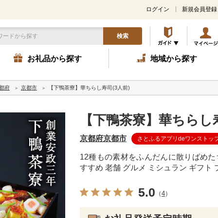
ログイン
新規会員登録
検索
お礼品から探す
地域から探す
都府
京都市
【下鴨茶寮】華ちらし寿司(3人前)
【下鴨茶寮】華ちらし寿
京都府京都市
さとふるアプリdeワンストッ
12種もの素材をふんだんに散りばめたちら
すすめ 老舗 グルメ ミシュラン ギフト 
5.0
（
4
）