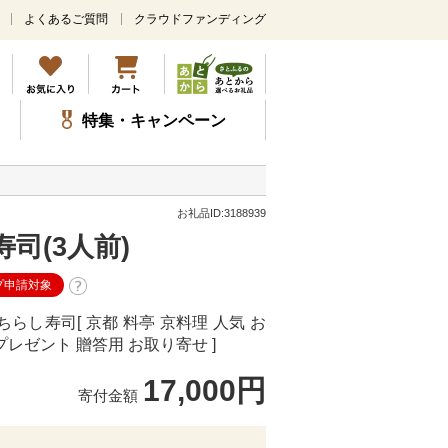
よくあるご質問
クラウドファンディング
メ
イ
ン
コ
ン
特集・キャンペーン
テ
ン
ツ
に
ス
お礼品ID:3188939
キ
司(3人前)
ッ
プ
プ申請対象
し寿司[ 京都 料亭 京料理 人気 お
プレゼント 贈答用 お取り寄せ ]
17,000円
寄付金額