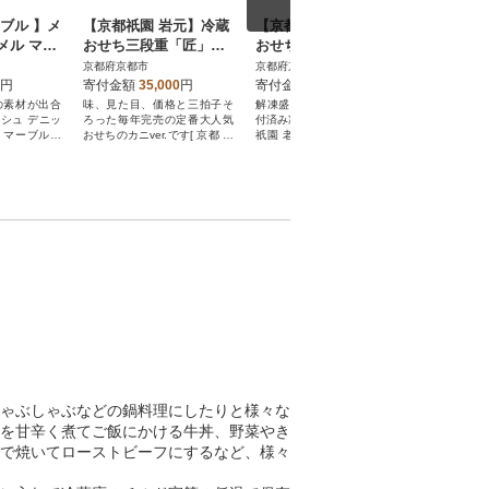
ブル 】メ
【京都祇園 岩元】冷蔵
【京都祇園 岩元】冷蔵
【仁々木
メル マー
おせち三段重「匠」カ
おせち三段重「匠」ロ
り・抹茶
|京都 高
ニver. 約3～4人前|本格
ブver. 約3～4人前|本格
皮栗のセッ
京都府京都市
京都府京都市
京都府京都
気店
料亭おせち 毎年完売必
料亭おせち 毎年完売必
人気スイ
円
寄付金額
35,000
円
寄付金額
35,000
円
寄付金額
至
至
ツ
の素材が出合
味、見た目、価格と三拍子そ
解凍盛り付け不要で便利な盛
苺、ぶどう
シュ デニッ
ろった毎年完売の定番大人気
付済み冷蔵おせちです。[ 京都
をホイップ
都 マーブルデ
おせちのカニver.です[ 京都 祇
祇園 老舗 料亭 完売必至の大
う苺餡で包
メイプル キャ
園 老舗 料亭 完売必至の大人
人気おせち おすすめ 三段重 3
贅沢スイーツ
人気 おすすめ
気おせち おすすめ 三段重 3人
人 4人 2027 正月 お祝い おせ
京都 祇園
ト 贈答 手土
4人 2027 正月 お祝い おせち
ち お節 京おせち 京料理 グル
ににぎ フル
通販 送料無料
お節 京おせち 京料理 グルメ
メ お取り寄せ 通販 送料無料
愛い おいし
お取り寄せ 通販 送料無料 ふ
ふるさと納税 ]
お菓子 スイ
るさと納税 ]
ちご ぶどう
ント 贈答 
料無料 ふる
ゃぶしゃぶなどの鍋料理にしたりと様々な
を甘辛く煮てご飯にかける牛丼、野菜やき
で焼いてローストビーフにするなど、様々