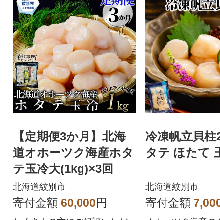
【定期便3か月】北海
冷凍帆立貝柱20
道オホーツク海産ホタ
タテ ほたて 
テ玉冷大(1kg)×3回
北海道紋別市
北海道紋別市
寄付金額
60,000
円
寄付金額
7,00