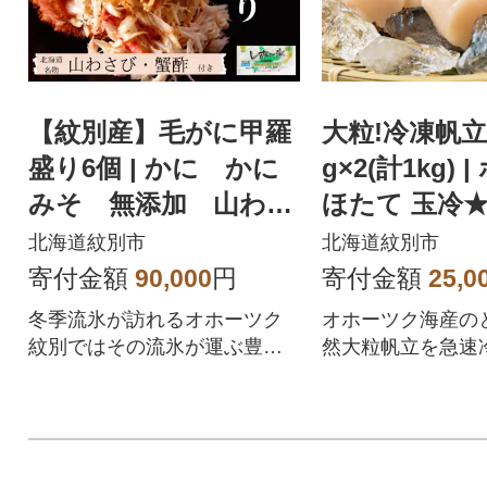
【紋別産】毛がに甲羅
大粒!冷凍帆立
盛り6個 | かに かに
g×2(計1kg) 
みそ 無添加 山わさ
ほたて 玉冷
び 蟹酢付
北海道紋別市
北海道紋別市
寄付金額
90,000
円
寄付金額
25,0
冬季流氷が訪れるオホーツク
オホーツク海産の
紋別ではその流氷が運ぶ豊富
然大粒帆立を急速
なプランクトンを餌にした良
度と旨味を閉じ込
質な毛がにが水揚げされま
凍後も生のような
す。その中でも【堅がに】と
楽しみいただけま
よばれる身入のよい個体のみ
すいチャック付き
を厳選、一尾一尾丁寧に手作
味がそこなわれる