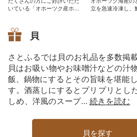
たくさんの方にご好評いただ
オホーツク海産の
いている「オホーツク産ホタ
立を急速冷凍し、
テ玉冷大(1kg)」の、定期便を
を閉じ込めました
ご用意しました。ご入金確認
の味わいをお楽し
の翌月から3か月連続でお送り
ます。使いやすい
貝
いたします。お刺身・フラ
き小分け包装で、
イ・バター焼き・ホタテマリ
なわれることなく
ネ等さまざまな料理に使用出
す。※地撒き養殖
さとふるでは貝のお礼品を多数掲
来ます。オホーツク産のホタ
に砂・殻等が付着
貝はお吸い物やお味噌汁などの汁
テは、北海道内でも稚貝(一年
いる事があります
貝)
ださい。
飯、鍋物にするとその旨味を堪能
す。酒蒸しにするとプリプリとし
しめ、洋風のスープ...
続きを読む
貝を探す