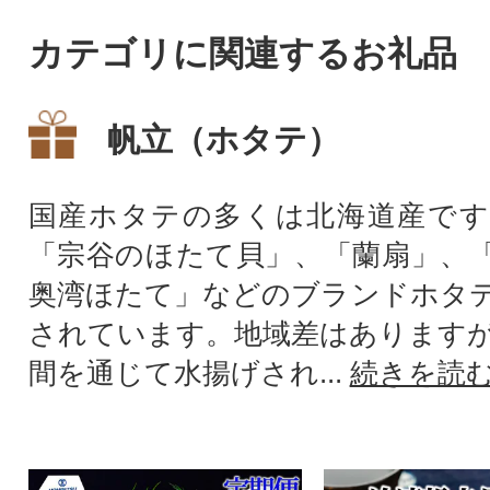
業で剥き、食べやすく甲羅に
存可能です。※地
カテゴリに関連するお礼品
盛り付けました。かにみそも
ため、稀に砂・殻
一切の添加物を使用せず、か
混入している事が
に本来の風味をお楽しみいた
ご了承ください。
帆立（ホタテ）
だけます。北海道名物の山わ
さび(レホール)、や蟹酢と一緒
に合わせても美味しくお召し
国産ホタテの多くは北海道産です
上がりいただけます。
「宗谷のほたて貝」、「蘭扇」、
奥湾ほたて」などのブランドホタ
されています。地域差はあります
間を通じて水揚げされ...
続きを読