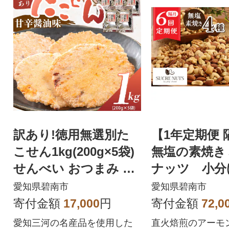
訳あり!徳用無選別た
【1年定期便 
こせん1kg(200g×5袋)
無塩の素焼き
せんべい おつまみ 海
ナッツ 小分
鮮 乾物 H011-136
(計1㎏) H059-
愛知県碧南市
愛知県碧南市
寄付金額
17,000
円
寄付金額
72,0
愛知三河の名産品を使用した
直火焙煎のアーモ