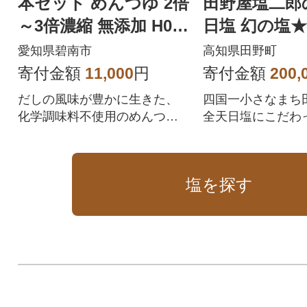
本セット めんつゆ 2倍
田野屋塩二郎
～3倍濃縮 無添加 H00
日塩 幻の塩
1-092
★ 3kg
愛知県碧南市
高知県田野町
寄付金額
11,000
円
寄付金額
200,
だしの風味が豊かに生きた、
四国一小さなまち
化学調味料不使用のめんつゆ
全天日塩にこだわ
です。
続ける「田野屋塩
えんじろう)」の”
らも評価を受けて
塩を探す
なか手に入らない幻
っています。