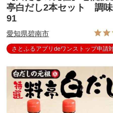
亭白だし2本セット 調味料 
91
愛知県碧南市
さとふるアプリdeワンストップ申請