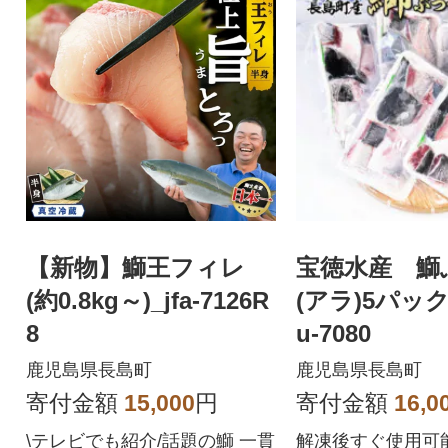
【新物】鰤王フィレ
宝徳水産 鰤
(約0.8kg～)_jfa-7126R
(アラ)5パック_
8
u-7080
鹿児島県長島町
鹿児島県長島町
寄付金額
15,000
円
寄付金額
16,0
\テレビでも紹介/話題の鰤 一貫
解凍後すぐ使用可