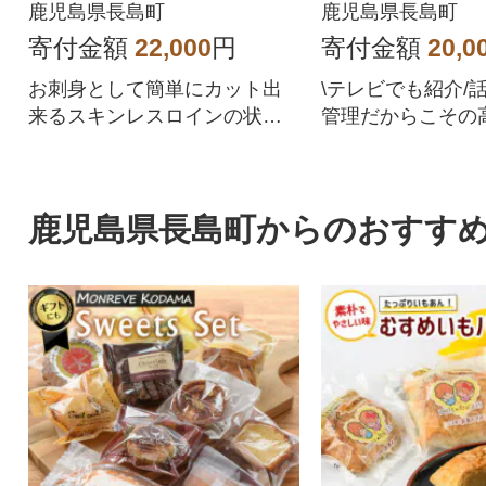
鹿児島県長島町
鹿児島県長島町
寄付金額
22,000
円
寄付金額
20,0
お刺身として簡単にカット出
\テレビでも紹介/
来るスキンレスロインの状態
管理だからこその
でのお届けです!!
自慢!
鹿児島県長島町からのおすす