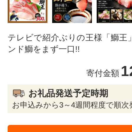
テレビで紹介ぶりの王様「鰤王」
ンド鰤をまず一口!!
1
寄付金額
お礼品発送予定時期
お申込みから3～4週間程度で順次