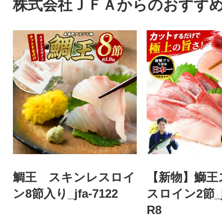
株式会社ＪＦＡからのおすす
鯛王 スキンレスロイ
【新物】鰤王
ン8節入り_jfa-7122
スロイン2節_jf
R8