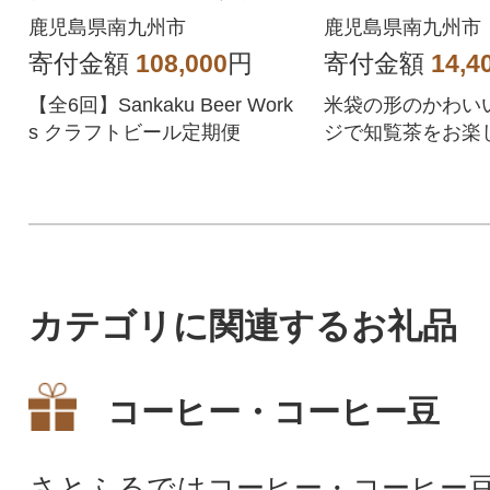
全6回
鹿児島県南九州市
鹿児島県南九州市
寄付金額
108,000
円
寄付金額
14,4
【全6回】Sankaku Beer Work
米袋の形のかわい
s クラフトビール定期便
ジで知覧茶をお楽
い。
カテゴリに関連するお礼品
コーヒー・コーヒー豆
さとふるではコーヒー・コーヒー