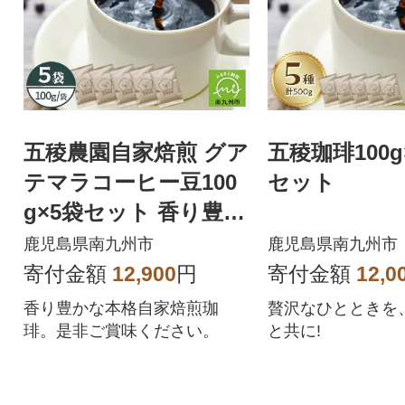
五稜農園自家焙煎 グア
五稜珈琲100g
テマラコーヒー豆100
セット
g×5袋セット 香り豊か
な本格珈琲
鹿児島県南九州市
鹿児島県南九州市
寄付金額
12,900
円
寄付金額
12,0
香り豊かな本格自家焙煎珈
贅沢なひとときを
琲。是非ご賞味ください。
と共に!