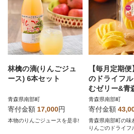
林檎の滴(りんごジュ
【毎月定期便
ース) 6本セット
のドライフル
むゼリー&青
のせんべい汁
青森県南部町
青森県南部町
寄付金額
17,000
円
寄付金額
43,0
本物のりんごジュースを是非!
青森県南部町の味
りんごのドライフ