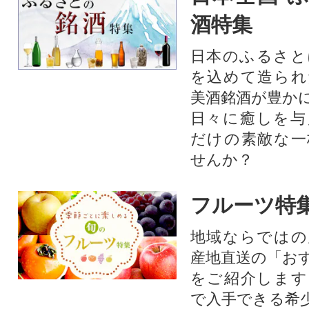
酒特集
日本のふるさと
を込めて造られ
美酒銘酒が豊か
日々に癒しを与
だけの素敵な一
せんか？
フルーツ特
地域ならではの
産地直送の「お
をご紹介します
で入手できる希