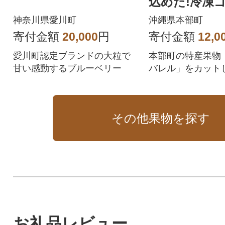
込めた!冷凍
バレル1kg(1袋
神奈川県愛川町
沖縄県本部町
袋)
寄付金額
20,000
円
寄付金額
12,0
愛川町認定ブランドの大粒で
本部町の特産果物
甘い感動するブルーベリー
バレル」をカット
と旨味をギュッと
じ込めました。
その他果物を探す
お礼品レビュー