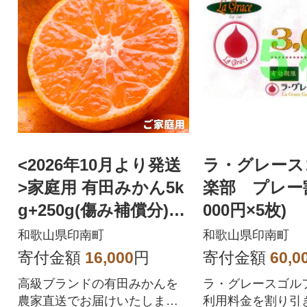
<2026年10月より発送
ラ・グレース
>家庭用 有田みかん5k
楽部 プレー割
g+250g(傷み補償分)
000円×5枚)
【訳あり】
和歌山県印南町
和歌山県印南町
寄付金額
16,000
円
寄付金額
60,0
高級ブランドの有田みかんを
ラ・グレースゴル
農家直送でお届けいたしま
利用料金を割り引