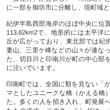
に一部を御坊市に分離し、現町域
紀伊半島西部海岸のほぼ中央に位
113.62km2で、地形的には太平
丘が広がっており、東北部では紀
妻山、三里ケ峰などの山々が連な
た、切目川と印南川が町の中心部
に注いでいます。
印南町では、全国に類を見ない「
マとしたユニークな橋（かえる橋
た。多くの人を招き入れ、町発展