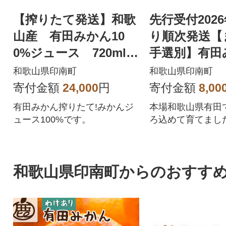
【搾りたて発送】和歌
先行受付2026
山産 有田みかん10
り順次発送【
0%ジュース 720ml×
手選別】有田
6本 無添加ストレー
g家庭用(2S～
和歌山県印南町
和歌山県印南町
ト
ズ混合)
寄付金額
24,000
円
寄付金額
8,00
有田みかん搾りたて!みかんジ
本場和歌山県有田
ュース100%です。
ろ込めて育てまし
和歌山県印南町からのおすす