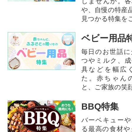
しませんか。各
や、自慢の特産
見つかる特集を
ベビー用品
毎日のお世話に
つやミルク、成
具などを幅広
た。赤ちゃん
と、ご家族の笑
BBQ特集
バーベキューや
る最高の食材や