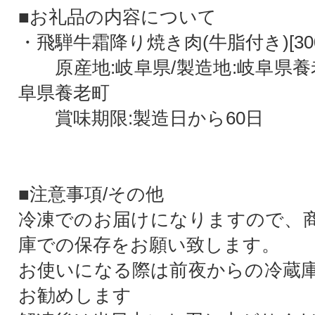
■お礼品の内容について
・飛騨牛霜降り焼き肉(牛脂付き)[300
原産地:岐阜県/製造地:岐阜県養老
阜県養老町
賞味期限:製造日から60日
■注意事項/その他
冷凍でのお届けになりますので、
庫での保存をお願い致します。
お使いになる際は前夜からの冷蔵
お勧めします