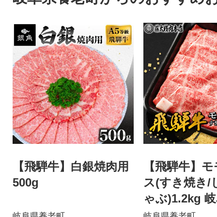
【飛騨牛】白銀焼肉用
【飛騨牛】モ
500g
ス(すき焼き/
ゃぶ)1.2kg
黒毛和牛 贈
岐阜県養老町
岐阜県養老町