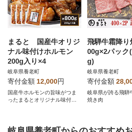
まると 国産牛オリジ
飛騨牛霜降り焼
ナル味付けホルモン
00g×2パック
200g入り×4
g)
岐阜県養老町
岐阜県養老町
寄付金額
12,000
円
寄付金額
28,0
国産牛ホルモンの旨味がつま
岐阜県が誇る飛騨
ったまるとオリジナル味付け
焼き肉
ホルモン
岐阜県養老町からのおすすめ