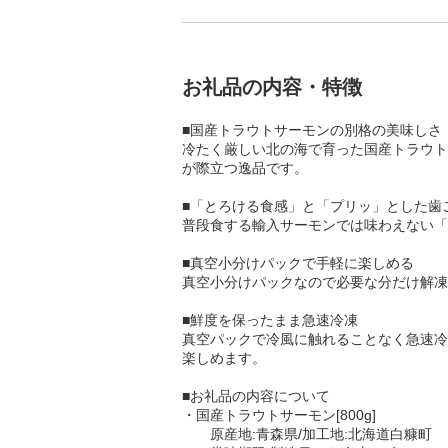
お礼品の内容・特徴
■国産トラウトサーモンの別格の美味しさ
冷たく厳しい北の海で育った国産トラウト
が際立つ逸品です。
■「とろける食感」と「プリッ」とした歯
普段食する輸入サーモンでは味わえない「
■真空小分けパックで手軽に楽しめる
真空小分けパックなので必要な分だけ解凍
■鮮度を保ったまま急速冷凍
真空パックで冷風に触れることなく急速冷
楽しめます。
■お礼品の内容について
・国産トラウトサーモン[800g]
原産地:青森県/加工地:北海道白糠町