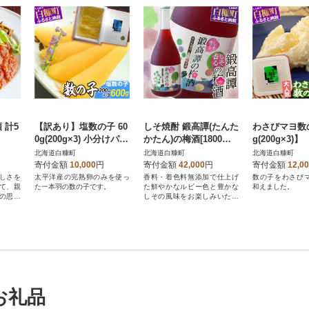
 計5
【訳あり】塩数の子 60
しそ焼酎 鍛高譚(たんた
わさびマヨ数の
0g(200g×3) 小分けパッ
かたん)の梅酒[1800ml]
g(200g×3)】
ク
【6本セット】
北海道白糠町
北海道白糠町
北海道白糠町
寄付金額
10,000
円
寄付金額
42,000
円
寄付金額
12,0
しさを
太平洋産の完熟卵のみを使っ
香料・着色料無添加で仕上げ
数の子をわさび
て、親
た一本羽の数の子です。
た鮮やかなルビー色と豊かな
和えました。
の思い
しその風味をお楽しみいただ
ける梅酒です
お礼品