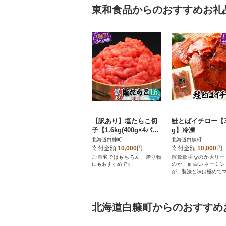
東和食品からのおすすめお礼
【訳あり】塩たらこ切
鮭とばイチロー【3
子【1.6kg(400g×4パッ
g】冷凍
ク)】
北海道白糠町
北海道白糠町
寄付金額
10,000
円
寄付金額
10,000
円
ご自宅ではもちろん、贈り物
演歌歌手なのか大リー
にもおすすめです!
のか、面白いネーミン
が、製法と味は極めてマ
北海道白糠町からのおすすめ