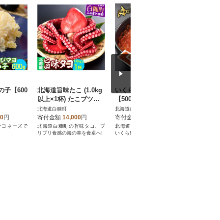
子【600
北海道旨味たこ (1.0kg
いくら醤油漬け(鮭卵)
【さとふ
以上×1杯) たこブツも
【500g】
したらこ【
オススメ
北海道白糠町
北海道白糠町
北海道白糠
00
円
寄付金額
14,000
円
寄付金額
55,000
円
寄付金額
マヨネーズで
北海道白糠町の旨味タコ、プ
北海道産天然秋鮭を使用した
おにぎりの
リプリ食感の海の幸を食卓へ!
いくら!
と和えてド
タソースや
リエーショ