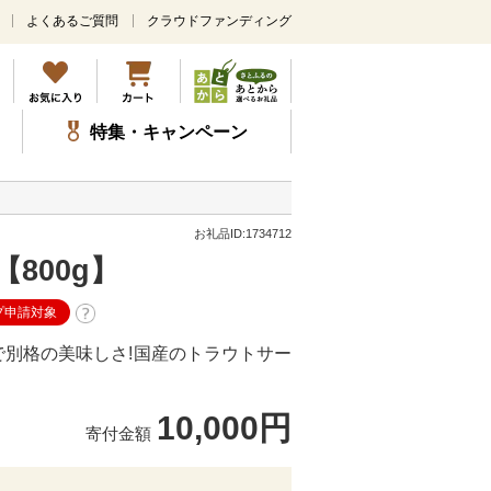
よくあるご質問
クラウドファンディング
メ
イ
ン
コ
ン
特集・キャンペーン
テ
ン
ツ
に
ス
お礼品ID:1734712
キ
800g】
ッ
プ
プ申請対象
別格の美味しさ!国産のトラウトサー
10,000円
寄付金額