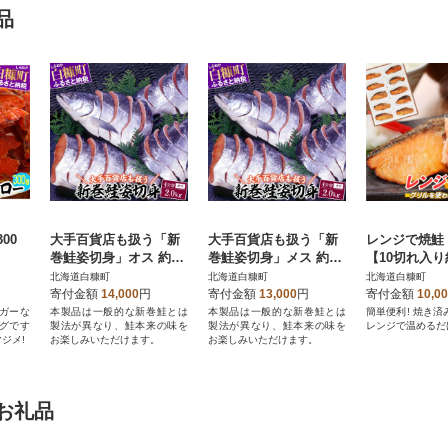
品
00
大手百貨店も扱う「新
大手百貨店も扱う「新
レンジで焼鮭
巻鮭姿切身」オス 約2.
巻鮭姿切身」メス 約2.
【10切れ入り
0kg(4分割) 鮭切り身
0kg(4分割) 鮭切り身
小分けパック
北海道白糠町
北海道白糠町
北海道白糠町
寄付金額
14,000
円
寄付金額
13,000
円
寄付金額
10,0
ガーな
本製品は一般的な新巻鮭とは
本製品は一般的な新巻鮭とは
簡単便利! 焼き
グです
製法が異なり、鮭本来の味を
製法が異なり、鮭本来の味を
レンジで温めるだ
ジメ!
お楽しみいただけます。
お楽しみいただけます。
お礼品