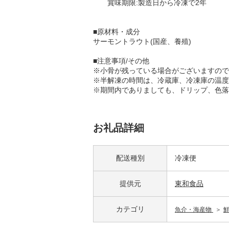
賞味期限:製造日から冷凍で2年
■原材料・成分
サーモントラウト(国産、養殖)
■注意事項/その他
※小骨が残っている場合がございますので
※半解凍の時間は、冷蔵庫、冷凍庫の温度
※期間内でありましても、ドリップ、色落
お礼品詳細
配送種別
冷凍便
提供元
東和食品
カテゴリ
魚介・海産物