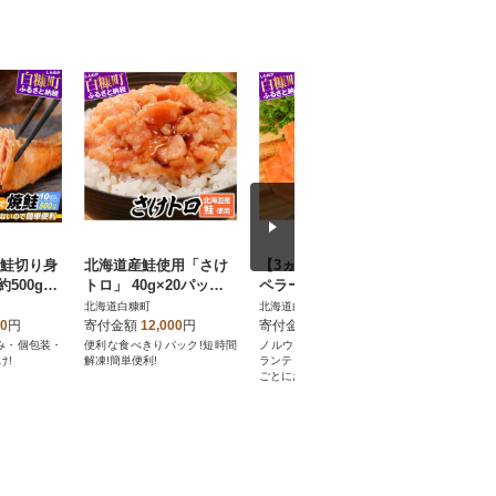
 鮭切り身
北海道産鮭使用「さけ
【3ヵ月毎定期便】エン
鮭とばイ
約500g】
トロ」 40g×20パック
ペラーサーモン【900
g】冷凍
(タレ付) 便利な食べき
g】全4回
北海道白糠町
北海道白糠町
北海道白糠
りパック
00
円
寄付金額
12,000
円
寄付金額
60,000
円
寄付金額
済み・個包装・
便利な食べきりパック!短時間
ノルウェーで養殖されるアト
北海道産秋鮭
け!
解凍!簡単便利!
ランティックサーモンを3か月
ほど広がる
ごとにお届けします。