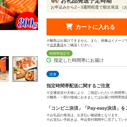
お礼品発送予定時期
お申込みから2～3週間程度で順次発送 （
カートに入れる
※離島はお届けできません。また、画像はイメージ
※
注意事項
をご確認ください。
時間帯指定可
指定した時間帯にお届け
冷凍
指定時間帯配送に関するご注意
※交通状況や天候により、ご指定いただいた時間帯
※離島・一部の地域におきましてはお届け時間帯指
「コンビニ決済」「Pay-easy決済」
※お礼品の発送は、お支払い確認後となります。
※お支払い手続きは、申込受付期間中に完了してい