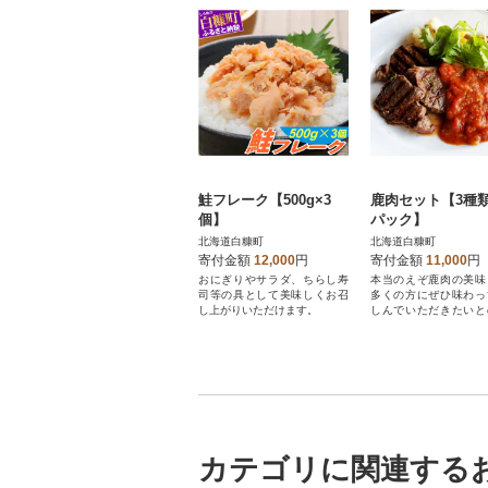
鮭フレーク【500g×3
鹿肉セット【3種類
個】
パック】
北海道白糠町
北海道白糠町
寄付金額
12,000
円
寄付金額
11,000
円
おにぎりやサラダ、ちらし寿
本当のえぞ鹿肉の美味
司等の具として美味しくお召
多くの方にぜひ味わっ
し上がりいただけます。
しんでいただきたいと
で生産しています。
カテゴリに関連する