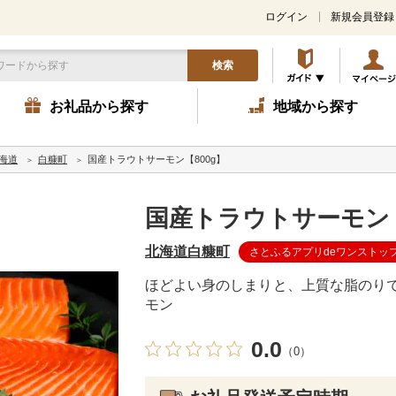
ログイン
新規会員登録
検索
お礼品から探す
地域から探す
海道
白糠町
国産トラウトサーモン【800g】
国産トラウトサーモン【
北海道白糠町
さとふるアプリdeワンストッ
ほどよい身のしまりと、上質な脂のりで
モン
0.0
（0）