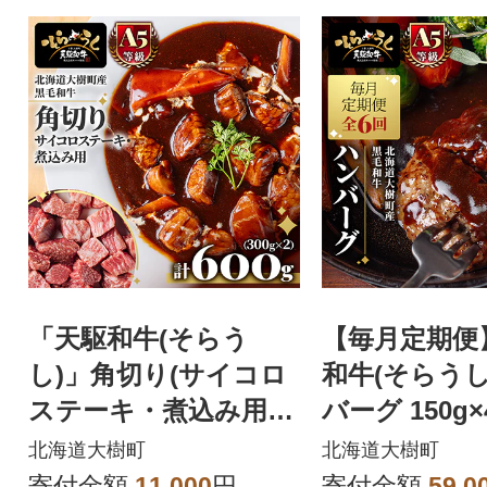
「天駆和牛(そらう
【毎月定期便
し)」角切り(サイコロ
和牛(そらうし
ステーキ・煮込み用)6
バーグ 150g×
00g(300g×2) A5 黒毛
ンク黒毛和牛
北海道大樹町
北海道大樹町
和牛
回
寄付金額
11,000
円
寄付金額
59,0