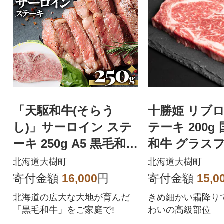
「天駆和牛(そらう
十勝姫 リブ
し)」サーロイン ステ
テーキ 200g 国産 黒毛
ーキ 250g A5 黒毛和牛
和牛 グラス
北海道十勝大樹町産
ビーフ
北海道大樹町
北海道大樹町
寄付金額
16,000
円
寄付金額
15,0
北海道の広大な大地が育んだ
きめ細かい霜降り
「黒毛和牛」をご家庭で!
わいの高級部位