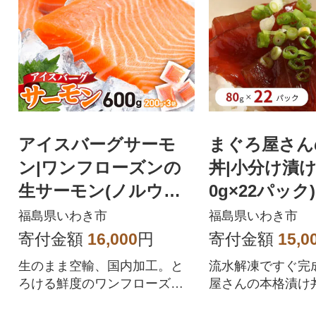
アイスバーグサーモ
まぐろ屋さん
ン|ワンフローズンの
丼|小分け漬け
生サーモン(ノルウェ
0g×22パック)
ー直送) 約200g×3パッ
福島県いわき市
福島県いわき市
ク
寄付金額
16,000
円
寄付金額
15,0
生のまま空輸、国内加工。と
流水解凍ですぐ完
ろける鮮度のワンフローズン
屋さんの本格漬け
サーモン