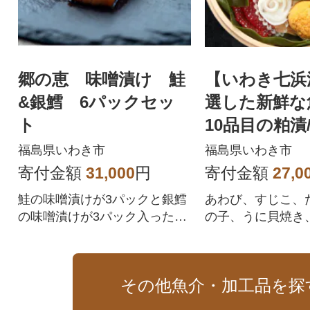
郷の恵 味噌漬け 鮭
【いわき七浜漬
&銀鱈 6パックセッ
選した新鮮
ト
10品目の粕漬/
人前
福島県いわき市
福島県いわき市
寄付金額
31,000
円
寄付金額
27,0
鮭の味噌漬けが3パックと銀鱈
あわび、すじこ、
の味噌漬けが3パック入った、
の子、うに貝焼き
贅沢な6パックセット
頭えび、ほっき貝
ーモンの粕漬詰合
その他魚介・加工品を探