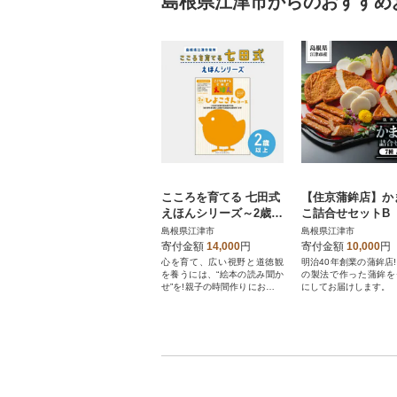
島根県江津市からのおすすめ
こころを育てる 七田式
【住京蒲鉾店】か
えほんシリーズ～2歳以
こ詰合せセットB
上(ひよこさん)
7個
島根県江津市
島根県江津市
寄付金額
14,000
円
寄付金額
10,000
円
心を育て、広い視野と道徳観
明治40年創業の蒲鉾店
を養うには、“絵本の読み聞か
の製法で作った蒲鉾を
せ”を!親子の時間作りにおすす
にしてお届けします。
めです。