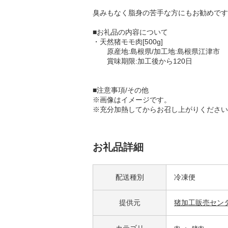
臭みもなく脂身の苦手な方にもお勧めです
■お礼品の内容について
・天然猪モモ肉[500g]
原産地:島根県/加工地:島根県江津市
賞味期限:加工後から120日
■注意事項/その他
※画像はイメージです。
※充分加熱してからお召し上がりください
お礼品詳細
配送種別
冷凍便
提供元
猪加工販売セン