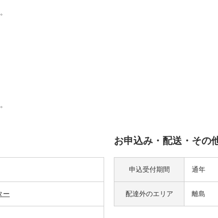
。
。
お申込み・配送・その
申込受付期間
通年
ター
配達外の
エリア
離島