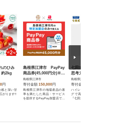
れのひみ
島根県江津市 PayPay
七田式小学生プリント
島根県産
約2kg
商品券(45,000円分)※地
思考力算数 2年生
り落とし 
域内の一部の加盟店の
島根県江津市
島根県江津市
島根県江津
みで利用可
00
円
寄付金額
150,000
円
寄付金額
63,000
円
寄付金額
食感と深い甘
島根県江津市の地場産品の基
ハイレベルな独自トレーニン
きめ細やか
がります!!
準を満たした商品・サービス
グで高い思考力を引き出す
豊かな味わ
を提供するPayPay加盟店での
『七田式小学生プリント』
す。 ぜひ
お支払いにご利用いただけま
お召し上が
す。島根県江津市在住の方はP
ayPay商品券を受け取れませ
んのでご注意ください。