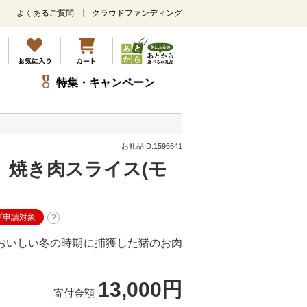
よくあるご質問
クラウドファンディング
メ
イ
ン
コ
ン
特集・キャンペーン
テ
ン
ツ
に
ス
お礼品ID:1596641
キ
i」焼き肉スライス(モ
ッ
プ
プ申請対象
おいしい冬の時期に捕獲した猪のお肉
13,000円
寄付金額