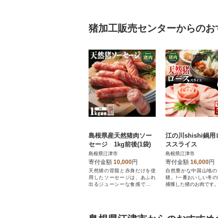
猪加工販売センターからのお
島根県産天然猪肉ソー
江の川shishi鍋
セージ 1kg前後(1袋)
ススライス
島根県江津市
島根県江津市
寄付金額
10,000
円
寄付金額
16,000
円
天然猪の背脂と赤身だけを使
自然豊かな中国山地の
用したソーセージは、あふれ
猪」!一番おいしい冬
出るジューシーな食感で地元
捕獲した猪のお肉です
でも人気の逸品です!