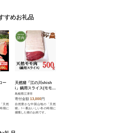
すすめお礼品
用ロー
天然猪「江の川shish
i」鍋用スライス(モモ
肉) 500g
島根県江津市
寄付金額
13,000
円
「天然
自然豊かな中国山地の「天然
の時期に
猪」!一番おいしい冬の時期に
。
捕獲した猪のお肉です。