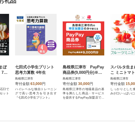
お礼品
まぼ
七田式小学生プリント
島根県江津市 PayPay
スパルタ生ま
 7種
思考力算数 4年生
商品券(9,000円分)※地
こ ミニトマト 
域内の一部の加盟店の
島根県江津市
島根県江津市
島根県江津市
みで利用可
寄付金額
63,000
円
寄付金額
30,000
円
寄付金額
15,0
!石臼で
ハイレベルな独自トレーニン
島根県江津市の地場産品の基
しっかりとした
セット
グで高い思考力を引き出す
準を満たした商品・サービス
みが口いっぱいに広
『七田式小学生プリント』
を提供するPayPay加盟店での
お支払いにご利用いただけま
す。島根県江津市在住の方はP
ayPay商品券を受け取れませ
んのでご注意ください。