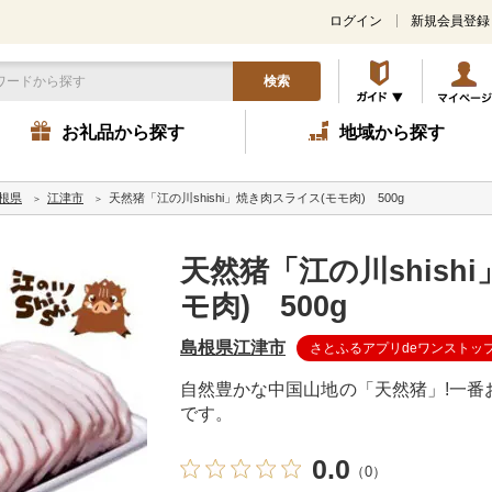
ログイン
新規会員登録
検索
お礼品から探す
地域から探す
根県
江津市
天然猪「江の川shishi」焼き肉スライス(モモ肉) 500g
天然猪「江の川shish
モ肉) 500g
島根県江津市
さとふるアプリdeワンストッ
自然豊かな中国山地の「天然猪」!一番
です。
0.0
（0）