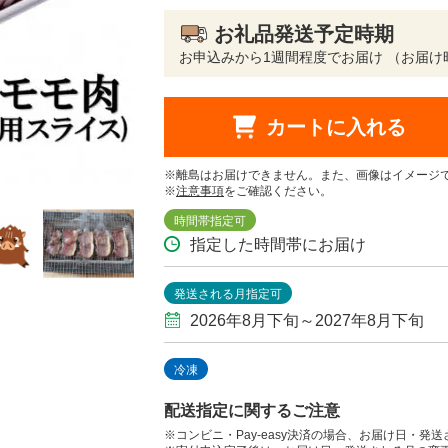
お礼品発送予定時期
お申込みから1週間程度でお届け （お届
カートに入れる
※離島はお届けできません。また、画像はイメージ
※
注意事項
をご確認ください。
時間帯指定可
指定した時間帯にお届け
発送される月指定可
2026年8月下旬～2027年8月下旬
冷凍
配送指定に関するご注意
※コンビニ・Pay-easy決済の場合、お届け日・発