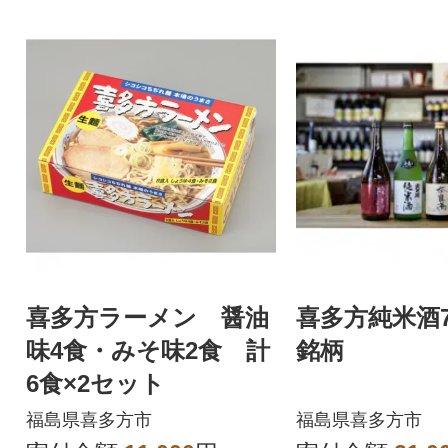
喜多方ラーメン 醤油
喜多方純米酒72
味4食・みそ味2食 計
銘柄
6食×2セット
福島県喜多方市
福島県喜多方市