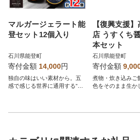
マルガージェラート能
【復興支援】
登セット12個入り
店 うすくち醤油
本セット
石川県能登町
石川県能登町
寄付金額
14,000
円
寄付金額
9,00
独自の味はいい素材から。五
煮物・炊き込みご飯
感で感じる世界に通用する”日
色をそのまま生か
本ジェラート”
巻き卵・お吸い物に