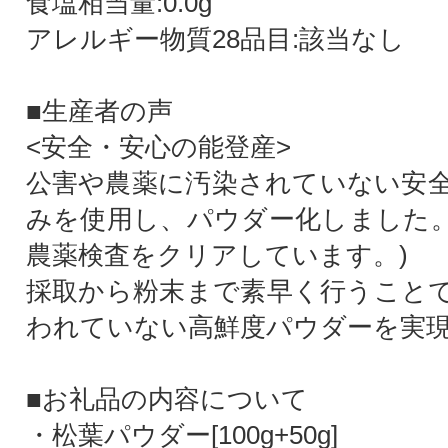
食塩相当量:0.0g
アレルギー物質28品目:該当なし
■生産者の声
<安全・安心の能登産>
公害や農薬に汚染されていない安
みを使用し、パウダー化しました。(
農薬検査をクリアしています。)
採取から粉末まで素早く行うこと
われていない高鮮度パウダーを実
■お礼品の内容について
・松葉パウダー[100g+50g]