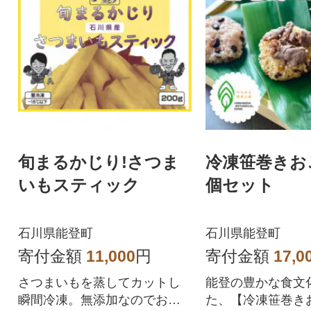
旬まるかじり!さつま
冷凍笹巻きおこ
いもスティック
個セット
石川県能登町
石川県能登町
寄付金額
11,000
円
寄付金額
17,0
さつまいもを蒸してカットし
能登の豊かな食文
瞬間冷凍。無添加なのでお子
た、【冷凍笹巻き