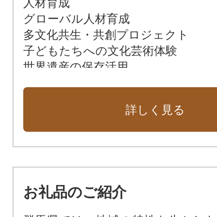
人材育成
グローバル人材育成
多文化共生・共創プロジェクト
子どもたちへの文化芸術体験
世界遺産の保存活用
ぐんまのアート推進
スポーツ振興
詳しく見る
こども・子育て支援
福祉の充実
ぐんま動物愛護推進
尾瀬の自然保護
ぐんま緑の県民基金(ぐんま緑の県民
お礼品のご紹介
農産物生産振興
ヒルクライム開催支援