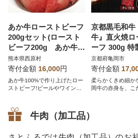
あか牛ローストビーフ
京都黒毛和牛
200gセット(ロースト
牛』直火焼ロ
ビーフ200g あか牛
ーフ 300g 
のたれ200ml付き)(西
付 京都いづ
熊本県西原村
京都府亀岡市
原村)
寄付金額
16,000
円
寄付金額
17,0
あか牛100%で作り上げたロー
柔らかくきめ細か
ストビーフ!ビールやワインの
岡牛の赤身を、こ
お供にもぴったりです
社製法で旨味を閉
ーストビーフに!
牛肉（加工品）
さとふるでは牛肉（加工品）のお