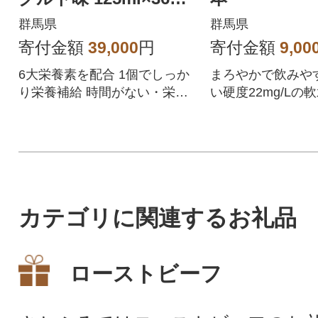
パウチ ゼリー
群馬県
群馬県
寄付金額
39,000
円
寄付金額
9,00
6大栄養素を配合 1個でしっか
まろやかで飲みや
り栄養補給 時間がない・栄養
い硬度22mg/Lの軟
をまとめて摂りたい時におす
の飲みきりサイズ
すめ
に便利。
カテゴリに関連するお礼品
ローストビーフ