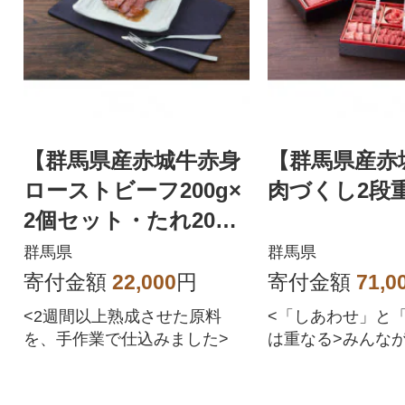
【群馬県産赤城牛赤身
【群馬県産赤
ローストビーフ200g×
肉づくし2段
2個セット・たれ20ml
×4個付】
群馬県
群馬県
寄付金額
22,000
円
寄付金額
71,0
<2週間以上熟成させた原料
<「しあわせ」と
を、手作業で仕込みました>
は重なる>みんな
からそこ、心を満
重