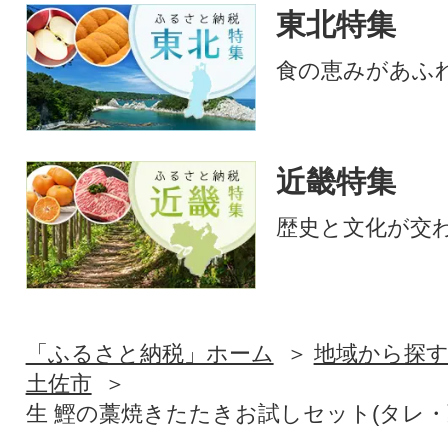
東北特集
食の恵みがあふ
近畿特集
歴史と文化が交
「ふるさと納税」ホーム
地域から探
土佐市
生 鰹の藁焼きたたきお試しセット(タレ・