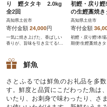
り 鰹タタキ 2.0kg
初鰹・戻り鰹
全2回
の生鰹藁焼き
＜4月・10月
高知県土佐市
高知県土佐市
＞全2回
寄付金額
24,000
円
寄付金額
36,0
一気に焼き上げた、香ばしい
初鰹・戻り鰹!本
香りが、旨味を引き立てる!鰹
期便!生鰹藁焼きタ
のタタキです。
鮮魚
さとふるでは鮮魚のお礼品を多数
す。鮮度と品質にこだわった魚は
いたり、お刺身で味わったり、さ