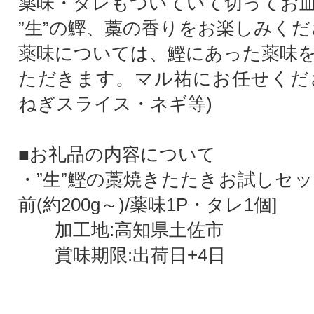
薬味・タレもついていて切ってお皿
”生”の鰹、藁の香りをお楽しみく
薬味については、鰹にあった薬味
ただきます。マル祐にお任せくだ
ねぎスライス・ネギ等)
■お礼品の内容について
・”生”鰹の藁焼きたたきお試しセッ
前(約200g～)/薬味1P・タレ1個]
加工地:高知県土佐市
賞味期限:出荷日+4日