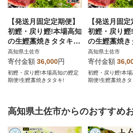
【発送月固定定期便】
【発送月固定
初鰹・戻り鰹!本場高知
初鰹・戻り鰹
の生鰹藁焼きタタキ!
の生鰹藁焼き
＜4月・10月 下旬発送
＜3月・9月 
高知県土佐市
高知県土佐市
＞全2回
全2回
寄付金額
36,000
円
寄付金額
36,0
初鰹・戻り鰹!本場高知の鰹定
初鰹・戻り鰹!本
期便!生鰹藁焼きタタキ!
期便!生鰹藁焼きタ
高知県土佐市からのおすすめ