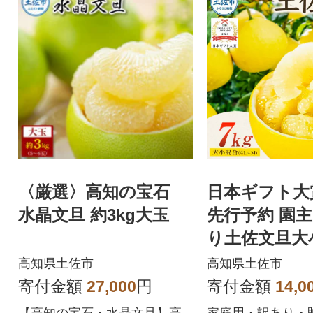
〈厳選〉高知の宝石
日本ギフト大
水晶文旦 約3kg大玉
先行予約 園
り土佐文旦大
g 家庭用 高
高知県土佐市
高知県土佐市
産 やの一果
寄付金額
27,000
円
寄付金額
14,0
【高知の宝石・水晶文旦】高
家庭用・訳あり・