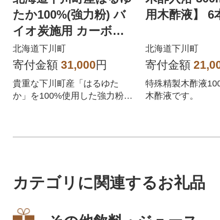
たか100%(強力粉) バ
用木酢液】 6
イオ炭施用 カーボ
ン・オフセット付 12k
北海道下川町
北海道下川町
g
寄付金額
31,000
円
寄付金額
21,0
貴重な下川町産「はるゆた
特殊精製木酢液10
か」を100%使用した強力粉。
木酢液です。
豊かな香りと抜群の風味!パン
作りに
カテゴリに関連するお礼品