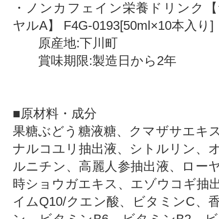
・ノンカフェイン栄養ドリンク【
ヤルA】 F4G-0193[50ml×10本入り]
原産地:下川町
賞味期限:製造日から2年
■原材料・成分
果糖ぶどう糖液糖、クマザサエキ
ナルコユリ抽出液、シトルリン、
ルニチン、高麗人参抽出液、ロー
時ショウガエキス、エゾウコギ抽
イムQ10/クエン酸、ビタミンC、