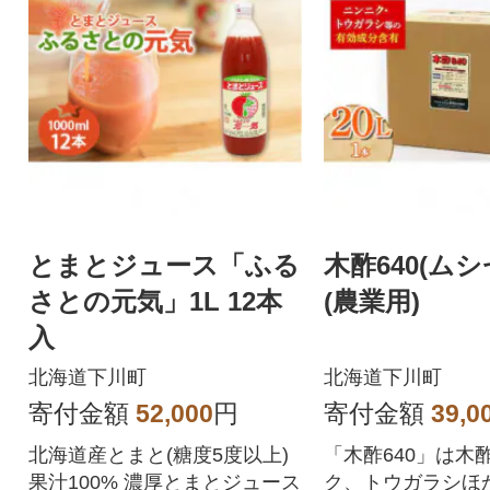
とまとジュース「ふる
木酢640(ムシ
さとの元気」1L 12本
(農業用)
入
北海道下川町
北海道下川町
寄付金額
52,000
円
寄付金額
39,0
北海道産とまと(糖度5度以上)
「木酢640」は木
果汁100% 濃厚とまとジュース
ク、トウガラシほ