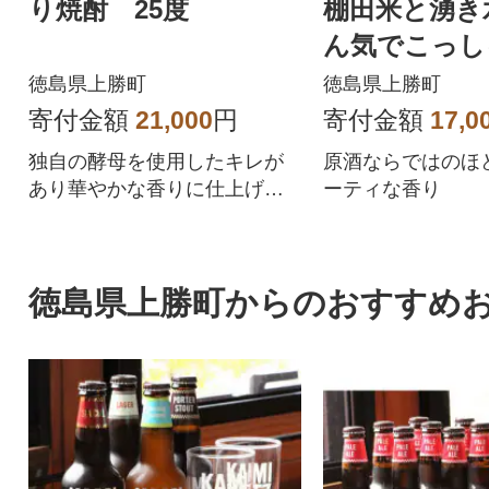
り焼酎 25度
棚田米と湧き
ん気でこっし
米吟醸原酒 1
徳島県上勝町
徳島県上勝町
寄付金額
21,000
円
寄付金額
17,0
独自の酵母を使用したキレが
原酒ならではのほ
あり華やかな香りに仕上げた
ーティな香り
米焼酎
徳島県上勝町からのおすすめ