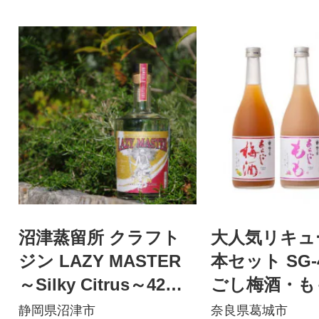
沼津蒸留所 クラフト
大人気リキュ
ジン LAZY MASTER
本セット SG-
～Silky Citrus～42% 5
ごし梅酒・も
00ml
720mL各1本)
静岡県沼津市
奈良県葛城市