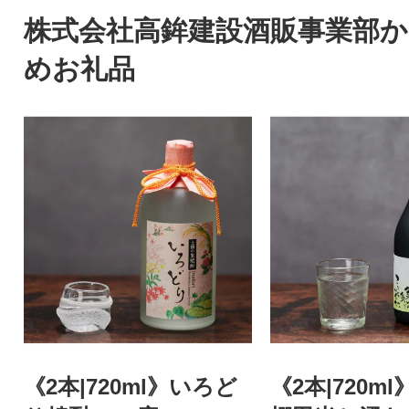
株式会社高鉾建設酒販事業部
めお礼品
《2本|720ml》いろど
《2本|720m