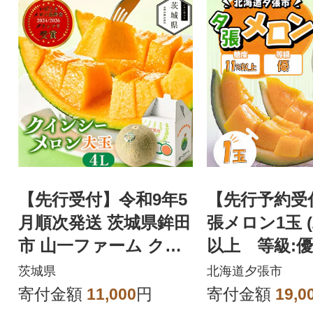
【先行受付】令和9年5
【先行予約受
月順次発送 茨城県鉾田
張メロン1玉 (
市 山一ファーム クイ
以上 等級:優)
ンシーメロン 大玉4L
茨城県
北海道夕張市
～5L・1玉
寄付金額
11,000
円
寄付金額
19,0