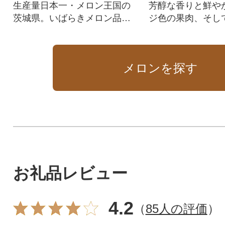
生産量日本一・メロン王国の
芳醇な香りと鮮や
茨城県。いばらきメロン品評
ジ色の果肉、そし
会2026赤肉部門で最優秀賞(ゴ
ーでとろけるよう
ールド)を受賞!
楽しみください。
メロンを探す
お礼品レビュー
4.2
（
85人の評価
）