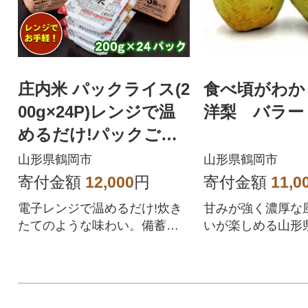
庄内米 パックライス(2
食べ頃がわか
00g×24P)レンジで温
洋梨 バラード
めるだけ!パックご
飯 災害備蓄用に最適!
山形県鶴岡市
山形県鶴岡市
寄付金額
12,000
円
寄付金額
11,0
電子レンジで温めるだけ!炊き
甘みが強く濃厚な
たてのような味わい。備蓄や
いが楽しめる山形
アウトドアに便利な庄内米無
良された洋梨
菌パックふっくらご飯