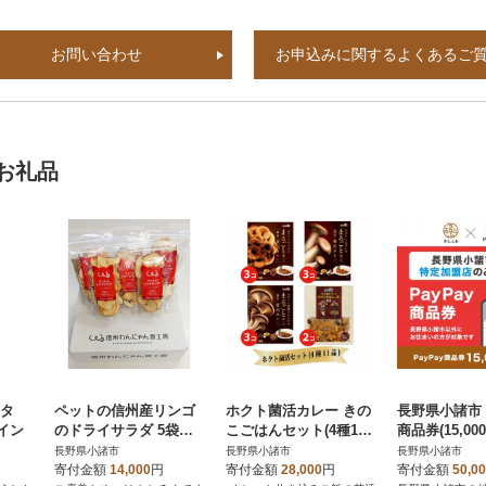
お問い合わせ
お申込みに関するよくあるご
お礼品
ンタ
ペットの信州産リンゴ
ホクト菌活カレー きの
長野県小諸市 
ワイン
のドライサラダ 5袋セ
こごはんセット(4種11
商品券(15,0
ット
品)
域内の一部の
長野県小諸市
長野県小諸市
長野県小諸市
みで利用可
寄付金額
14,000
円
寄付金額
28,000
円
寄付金額
50,0