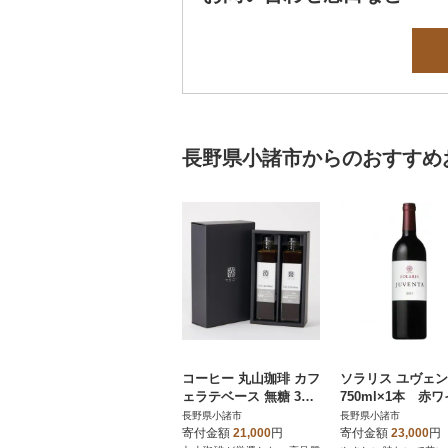
長野県小諸市からのおすすめ
コーヒー 丸山珈琲 カフ
ソラリス ユヴェ
ェラテベース 無糖 300
750ml×1本 赤
ml×2本セット
長野県小諸市
長野県小諸市
寄付金額
21,000
円
寄付金額
23,000
円