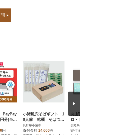
質問
PayPay
小諸風穴そばギフト 1
丸山珈琲 アルトシエ
詰め合わ
00円分)※地
0人前 乾麺 そばつゆ
ロ・ドリップバッグ 3
E
加盟店の
付き[59150260]
種ギフト(15個入)
長野県小諸市
長野県小諸市
長野県小諸
00
円
寄付金額
14,000
円
寄付金額
13,000
円
寄付金額