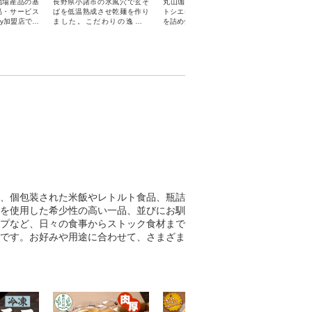
地場産品の基
長野県小諸市の氷風穴で玄そ
丸山珈琲の新ブランド「アル
オリジナル
品・サービス
ばを低温熟成させ乾麺を作り
トシエロ」の焙煎度違い3種類
直火燻煙で
ay加盟店での
ました。こだわりの逸品で
を詰め合わせました。
ソーセージ
用いただけま
す。年越しそばにおすすめ
ットです。
在住の方はP
を受け取れませ
さい。
、個包装された米飯やレトルト食品、瓶詰
を使用した希少性の高い一品、並びにお馴
プなど、日々の食事からストック食材まで
です。お好みや用途に合わせて、さまざま