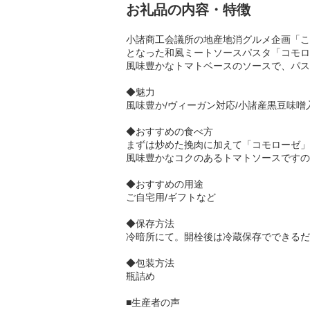
お礼品の内容・特徴
小諸商工会議所の地産地消グルメ企画「こ
となった和風ミートソースパスタ「コモロ
風味豊かなトマトベースのソースで、パス
◆魅力
風味豊か/ヴィーガン対応/小諸産黒豆味噌
◆おすすめの食べ方
まずは炒めた挽肉に加えて「コモローゼ」
風味豊かなコクのあるトマトソースですの
◆おすすめの用途
ご自宅用/ギフトなど
◆保存方法
冷暗所にて。開栓後は冷蔵保存でできるだ
◆包装方法
瓶詰め
■生産者の声