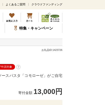
よくあるご質問
クラウドファンディング
メ
イ
ン
コ
ン
特集・キャンペーン
テ
ン
ツ
に
ス
お礼品ID:1423726
キ
ッ
プ
プ申請対象
ソースパスタ「コモローゼ」がご自宅
13,000円
寄付金額