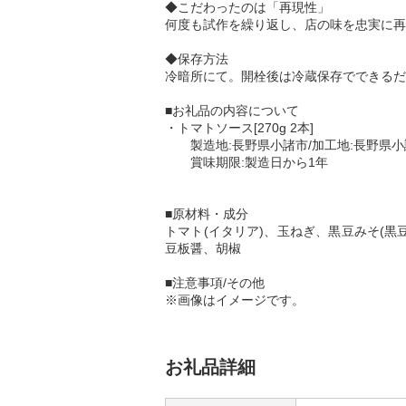
◆こだわったのは「再現性」
何度も試作を繰り返し、店の味を忠実に再
◆保存方法
冷暗所にて。開栓後は冷蔵保存でできるだ
■お礼品の内容について
・トマトソース[270g 2本]
製造地:長野県小諸市/加工地:長野県小
賞味期限:製造日から1年
■原材料・成分
トマト(イタリア)、玉ねぎ、黒豆みそ(
豆板醤、胡椒
■注意事項/その他
※画像はイメージです。
お礼品詳細