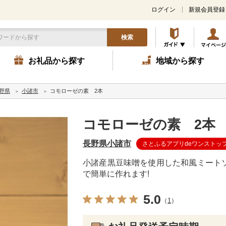
ログイン
新規会員登録
検索
お礼品から探す
地域から探す
野県
小諸市
コモローゼの素 2本
コモローゼの素 2本
長野県小諸市
さとふるアプリdeワンストッ
小諸産黒豆味噌を使用した和風ミート
で簡単に作れます!
5.0
（
1
）