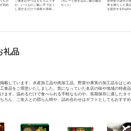
うちか
ご褒美おやつはもちろんです
♪カレーと炊き込みご飯の菌活
長野県小諸市の
まず初め
が、いつものご飯に手でほぐ
セット♪
準を満たした商
し混ぜるだけで抜群の美味し
を提供するPayP
さになります。
お支払いにご利
す。長野県小諸市
ayPay商品券
んのでご注意くだ
お礼品
掲載しています。水産加工品や肉加工品、野菜や果実の加工品をはじめ
工食品をご用意いたしました。気になっていた名店の味や地域の特産品
けます。温めるだけで食べられる手軽なものや、長期保存に適したタイ
ちろん、ご友人との団らん時や、詰め合わせはギフトとしてもおすすめ