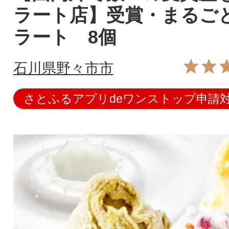
ラート店】受賞・まるご
ラート 8個
石川県野々市市
さとふるアプリdeワンストップ申請