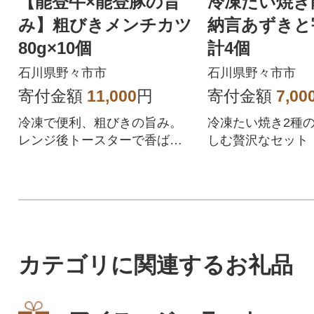
【能登牛×能登豚の旨
冷凍たい焼き
み】粗びきメンチカツ
納言あずきと
80g×10個
計4個
石川県野々市市
石川県野々市市
寄付金額
11,000
円
寄付金額
7,00
冷凍で便利、粗びきの旨み。
冷凍たい焼き2種
レンジ後トースターで香ばし
しむ贅沢なセット
さ、夕食や弁当に活躍
カテゴリに関連するお礼品