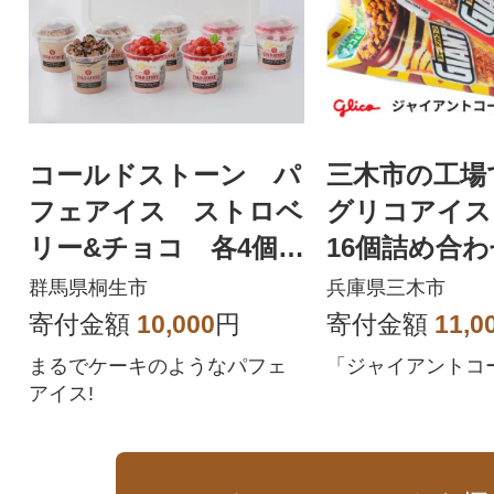
コールドストーン パ
三木市の工場
フェアイス ストロベ
グリコアイス
リー&チョコ 各4個
16個詰め合わ
(計8個入)
群馬県桐生市
兵庫県三木市
寄付金額
10,000
円
寄付金額
11,0
まるでケーキのようなパフェ
「ジャイアントコー
アイス!