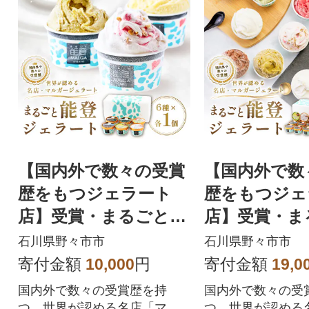
【国内外で数々の受賞
【国内外で数
歴をもつジェラート
歴をもつジェ
店】受賞・まるごと能
店】受賞・ま
登ジェラート 6個
登ジェラート
石川県野々市市
石川県野々市市
寄付金額
10,000
円
寄付金額
19,0
国内外で数々の受賞歴を持
国内外で数々の受
つ、世界が認める名店「マル
つ、世界が認める