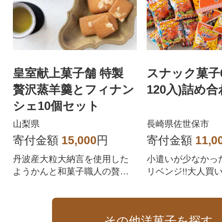
皇室献上菓子舗 特製
スナック菓子
贅沢蒸羊羹とフィナン
120入)詰め
シェ10個セット
山梨県
長崎県佐世保市
寄付金額
15,000
円
寄付金額
11,0
丹波産大粒大納言を使用した
小遣いが少なかっ
ようかんと和菓子職人の贅沢
リベンジ!!大人買い
フィナンシェの詰合せ
その他洋菓子を探す