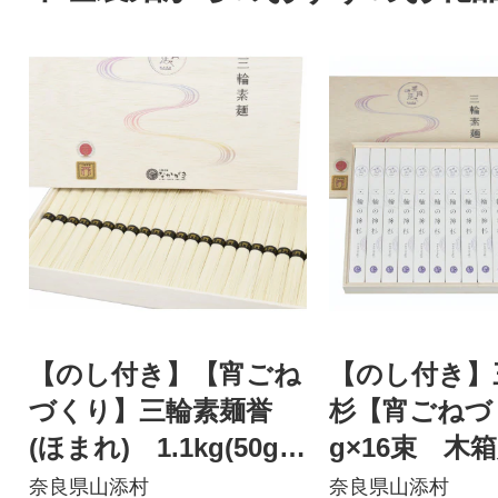
【のし付き】【宵ごね
【のし付き】
づくり】三輪素麺誉
杉【宵ごねづ
(ほまれ) 1.1kg(50g×
g×16束 
22束) 木箱入り
奈良県山添村
奈良県山添村