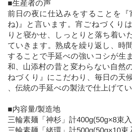
■生産者の声
前日の夜に仕込みをすることを『
ね)』と言います。宵ごねづくり
りと寝かせ、しっとりと落ち着い
ていきます。熟成を繰り返し、時
することで手延べの強いコシが生
和、山添村の昔と変わらない自然
ねづくり』にこだわり、毎日の天
、伝統の手延べの製法で仕上げて
■内容量/製造地
三輪素麺「神杉」計400g(50g×8束入
三輪素麺「緒環」計500g(50g×10束