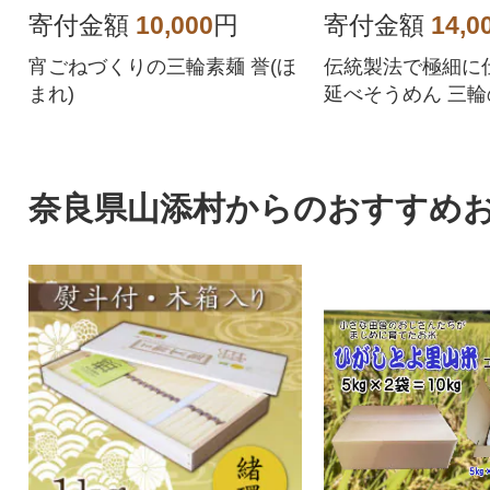
寄付金額
10,000
円
寄付金額
14,0
宵ごねづくりの三輪素麺 誉(ほ
伝統製法で極細に
まれ)
延べそうめん 三輪
すぎ)
奈良県山添村からのおすすめ