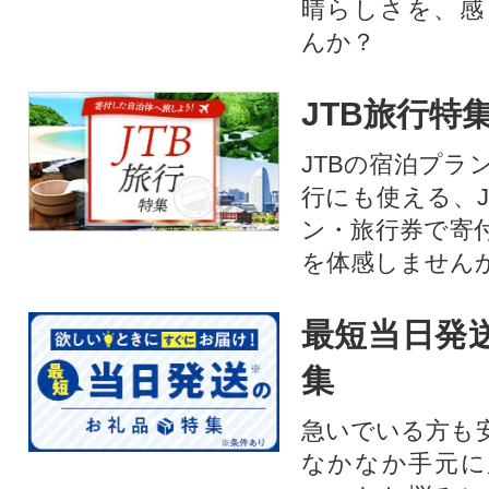
晴らしさを、感
んか？
JTB旅行特
JTBの宿泊プラ
行にも使える、J
ン・旅行券で寄
を体感しません
最短当日発
集
急いでいる方も
なかなか手元に