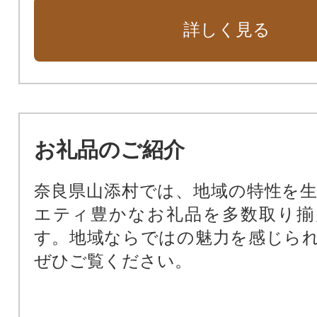
健康福祉・安心安全に寄与する事業
詳しく見る
ごみ減量化・再資源化推進事業
景観・環境保全事業
水源・水道施設維持管理事業
公共交通対策
DX(デジタルトランスフォーメー
お礼品のご紹介
プロジェクト
住民が衣食住にわたり支え合える
奈良県山添村では、地域の特性を
現プロジェクト（共生プロジェクト
エティ豊かなお礼品を多数取り揃
寄附金の使途をおまかせする
す。地域ならではの魅力を感じら
ぜひご覧ください。