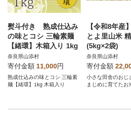
熨斗付き 熟成仕込み
【令和8年産
の味とコシ 三輪素麺
とよ里山米 精
【緒環】木箱入り 1kg
(5kg×2袋)
奈良県山添村
奈良県山添村
寄付金額
11,000
円
寄付金額
22,0
熟成仕込みの味とコシ 三輪素
小さな田舎のおじ
麺【緒環】1kg 木箱入り
まじめに育てたお
リ 光色選別済み 精米