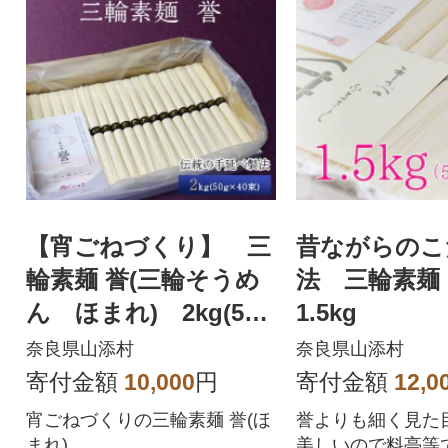
【宵ごねづくり】 三
昔ながらのこ
輪素麺 誉(三輪そうめ
法 三輪素麺
ん ほまれ) 2kg(50g
1.5kg
×40束)
奈良県山添村
奈良県山添村
寄付金額
10,000
円
寄付金額
12,0
宵ごねづくりの三輪素麺 誉(ほ
誉よりも細く見た
まれ)
美しいので料亭等