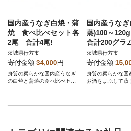
国内産うなぎ白焼・蒲
国内産うなぎ
焼 食べ比べセット各
蒸)100～12
2尾 合計4尾!
合計200グ
訳あり(サイズ
茨城県行方市
茨城県行方市
寄付金額
34,000
円
寄付金額
15,0
身質の柔らかな国内産うなぎ
身質の柔らかな国
の白焼と蒲焼の食べ比べセッ
お酒をまぶして蒸
トです!
た。