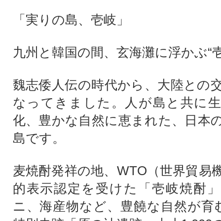
「実りの島、壱岐」
九州と韓国の間、玄海灘に浮かぶ“壱
魏志倭人伝の時代から、大陸との
なってきました。人が島と共に生
化、豊かな自然に恵まれた、日本
島です。
麦焼酎発祥の地、WTO（世界貿易
的表示認定を受けた「壱岐焼酎」
ニ、海産物など、豊饒な自然が育