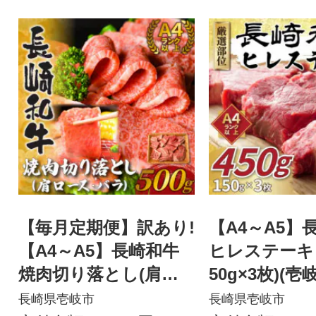
【毎月定期便】訳あり!
【A4～A5】
【A4～A5】長崎和牛
ヒレステーキ 
焼肉切り落とし(肩ロ
50g×3枚)(壱
ース・バラ)500g(壱岐
長崎県壱岐市
長崎県壱岐市