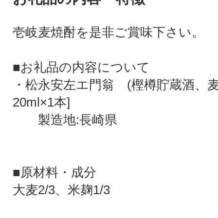
壱岐麦焼酎を是非ご賞味下さい。
■お礼品の内容について
・松永安左エ門翁 (樫樽貯蔵酒、麦焼
20ml×1本]
製造地:長崎県
■原材料・成分
大麦2/3、米麹1/3