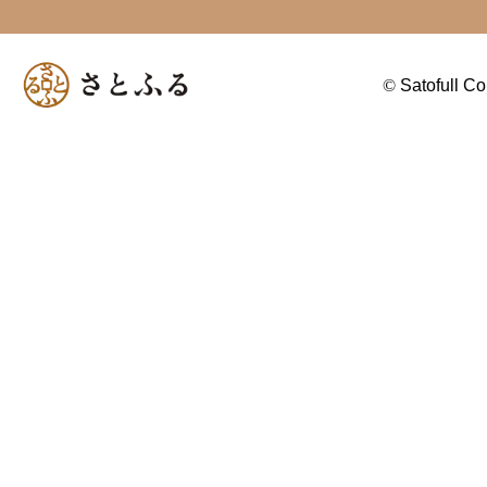
©
Satofull Co.