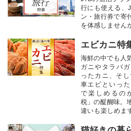
行にも使える、J
ン・旅行券で寄
を体感しません
エビカニ特
海鮮の中でも人
ガニやタラバガ
ったカニ、そし
車エビといった
で楽しめるの
税」の醍醐味。
違いも楽しめま
猫好きの暮