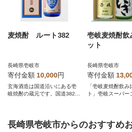
麦焼酎 ルート382
壱岐麦焼酎飲
ット
長崎県壱岐市
長崎県壱岐市
寄付金額
10,000
円
寄付金額
13,0
玄海酒造は国道沿いにある壱
「壱岐麦焼酎飲み
岐焼酎の蔵元です。国道382号
ト」壱岐スーパー
線からアルコール度数も38度
2、一支國いきを
とした焼酎です。
す。
長崎県壱岐市からのおすすめ