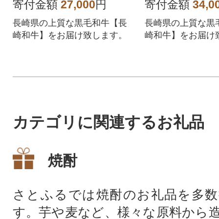
市)全3回
寄付金額
27,000
円
寄付金額
34,0
長崎県の上質な黒毛和牛【長
長崎県の上質な黒
崎和牛】をお届け致します。
崎和牛】をお届け
カテゴリに関連するお礼品
焼酎
さとふるでは焼酎のお礼品を多数
す。芋や麦など、様々な原料から