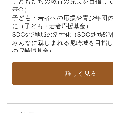
子どもたちの教育の充実を目指し
基金）
子ども・若者への応援や青少年団
に（子ども・若者応援基金）
SDGsで地域の活性化（SDGs地域
みんなに親しまれる尼崎城を目指
の尼崎城基金）
次世代によりよい環境を残すため（
花や緑あふれる街に（緑化基金）
詳しく見る
市民福祉の向上のために（市民福祉
動物愛護のために（動物愛護基金）
新しい本庁舎を建設（新本庁舎建設
暴力団ゼロの街のために（暴力団排
公共施設を整備するために（公共