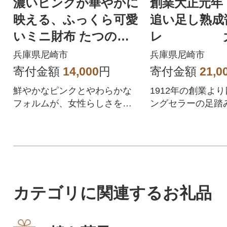
濃いピンクが華やかに
創業大正元年 
映える、ふっくら可愛
追い足し熟成
いミニ財布 たつの市
レ 大
産牛革使用 HEDGE
中華そば(5人
兵庫県尼崎市
兵庫県尼崎市
麺1玉付)
寄付金額
14,000
円
寄付金額
21,0
鮮やかなピンクとやわらかな
1912年の創業よ
フォルムが、女性らしさを引
ングセラーの足踏
き立てるミニ財布です。
カテゴリに関連するお礼品