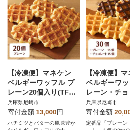
【冷凍便】マネケン
【冷凍便】マ
ベルギーワッフル プ
ベルギーワッ
レーン20個入り(TFRB
レーン・チョ
-P20)
セット30個入り
兵庫県尼崎市
兵庫県尼崎市
-PCh30)
寄付金額
13,000
円
寄付金額
20,0
ハチミツとバターの風味豊か
定番品「プレーン