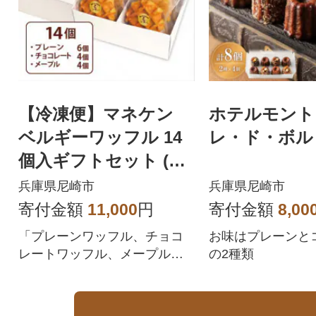
【冷凍便】マネケン
ホテルモント
ベルギーワッフル 14
レ・ド・ボル
個入ギフトセット (TF
RB-PChM14G)
兵庫県尼崎市
兵庫県尼崎市
寄付金額
11,000
円
寄付金額
8,00
「プレーンワッフル、チョコ
お味はプレーンと
レートワッフル、メープルワ
の2種類
ッフル」が入った冷凍便ギフ
トセットです。