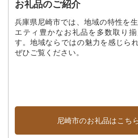
お礼品のご紹介
基金）
尼崎の文化振興のため（文化振興基
兵庫県尼崎市では、地域の特性を
尼崎の歴史文化を次世代に受け継
エティ豊かなお礼品を多数取り揃
化財保存活用基金）
す。地域ならではの魅力を感じら
阪神タイガースファーム施設周辺
ぜひご覧ください。
田南公園周辺地域活性化基金）
支援が必要な子どもたちのために
ート基金）
尼崎市のお礼品はこち