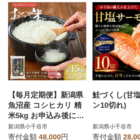
【毎月定期便】新潟県
鮭づくし(甘
魚沼産 コシヒカリ 精
ン10切れ)
米5kg お申込み後に精
米 おぢや米全3回
新潟県小千谷市
新潟県小千谷市
寄付金額
48,000
円
寄付金額
28,0