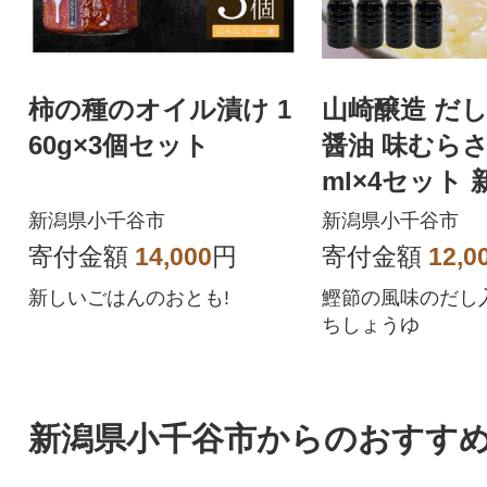
柿の種のオイル漬け 1
山崎醸造 だ
60g×3個セット
醤油 味むらさき
ml×4セット 新潟県 小
千谷市
新潟県小千谷市
新潟県小千谷市
寄付金額
14,000
円
寄付金額
12,0
新しいごはんのおとも!
鰹節の風味のだし
ちしょうゆ
新潟県小千谷市からのおすす