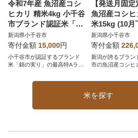
令和7年産 魚沼産コシ
【発送月固定
ヒカリ 精米4kg 小千谷
魚沼産コシヒ
市ブランド認証米「錦
米15kg (1
の実り」特Aランク
発送)全4回
新潟県小千谷市
新潟県小千谷市
寄付金額
15,000
円
寄付金額
226,
小千谷市が認証するブランド
新潟が誇るブラン
米「錦の実り」の最高特Aラン
市の魚沼産コシヒ
クのみを選りすぐってお届け
便でお届けします!
米を探す