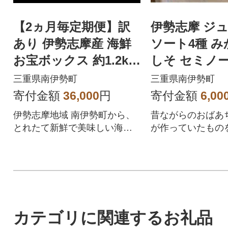
【2ヵ月毎定期便】訳
伊勢志摩 ジュー
あり 伊勢志摩産 海鮮
ソート4種 みかん 梅
お宝ボックス 約1.2kg
しそ セミノー
特産の刺身、干物など
ぜ しぜん村
三重県南伊勢町
三重県南伊勢町
全3回
寄付金額
36,000
円
寄付金額
6,00
伊勢志摩地域 南伊勢町から、
昔ながらのおばあ
とれたて新鮮で美味しい海産
が作っていたもの
物を城水産が全国へお届けし
ました。
ます
カテゴリに関連するお礼品