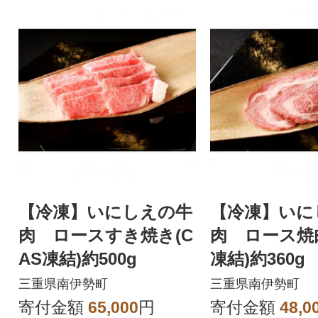
【冷凍】いにしえの牛
【冷凍】いに
肉 ロースすき焼き(C
肉 ロース焼肉
AS凍結)約500g
凍結)約360g
三重県南伊勢町
三重県南伊勢町
寄付金額
65,000
円
寄付金額
48,0