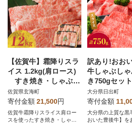
【佐賀牛】霜降りスラ
訳あり!おお
イス 1.2kg(肩ロース)
牛しゃぶしゃ
すき焼き・しゃぶし
き750gセット
ゃぶ用【B179】
佐賀県玄海町
大分県日出町
寄付金額
21,500
円
寄付金額
11,0
佐賀牛霜降りスライス肩ロー
大分県の上質な黒
スを使ったすき焼き・しゃぶ
おいた豊後牛】を
しゃぶをご家庭で!
ます。