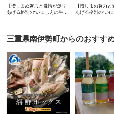
【惜しまぬ努力と愛情が創り
【惜しまぬ努力と
あげる格別の“いにしえの牛
あげる格別の“い
肉”】
肉”】
三重県南伊勢町からのおすす