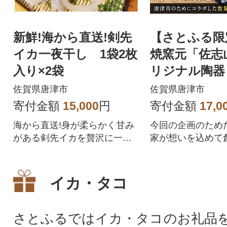
新鮮!海から直送!剣先
【さとふる限
イカ一夜干し 1袋2枚
焼窯元「佐志
入り×2袋
リジナル陶器
先いか姿造り
佐賀県唐津市
佐賀県唐津市
【数量限定】
寄付金額
15,000
円
寄付金額
17,0
海から直送!身が柔らかく甘み
今回の企画のため
がある剣先イカを贅沢に一夜
家が想いを込めて
干しにしました。
オリジナルの唐津
剣先いかの限定セッ
イカ・タコ
さとふるではイカ・タコのお礼品