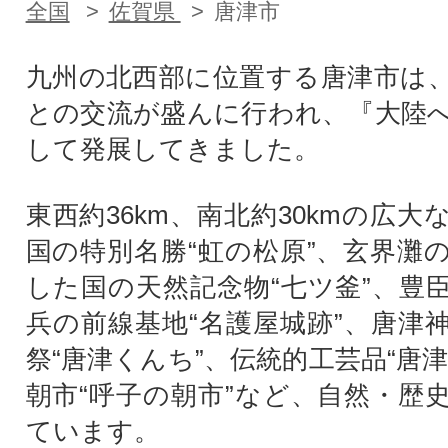
全国
佐賀県
唐津市
九州の北西部に位置する唐津市は
との交流が盛んに行われ、『大陸
して発展してきました。
東西約36km、南北約30kmの広
国の特別名勝“虹の松原”、玄界灘
した国の天然記念物“七ツ釜”、豊
兵の前線基地“名護屋城跡”、唐津
祭“唐津くんち”、伝統的工芸品“唐
朝市“呼子の朝市”など、自然・歴
ています。