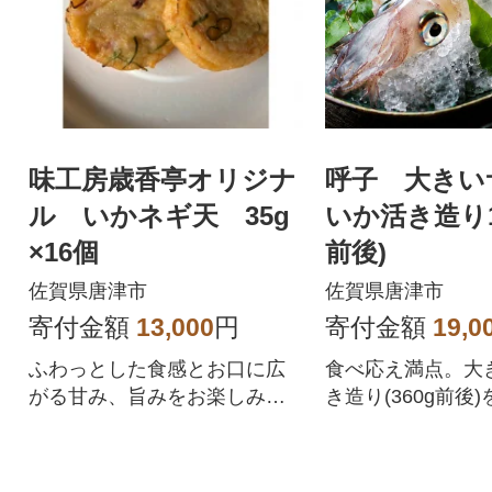
味工房歳香亭オリジナ
呼子 大きい
ル いかネギ天 35g
いか活き造り1杯
×16個
前後)
佐賀県唐津市
佐賀県唐津市
寄付金額
13,000
円
寄付金額
19,0
ふわっとした食感とお口に広
食べ応え満点。大
がる甘み、旨みをお楽しみく
き造り(360g前後
ださい!
す。